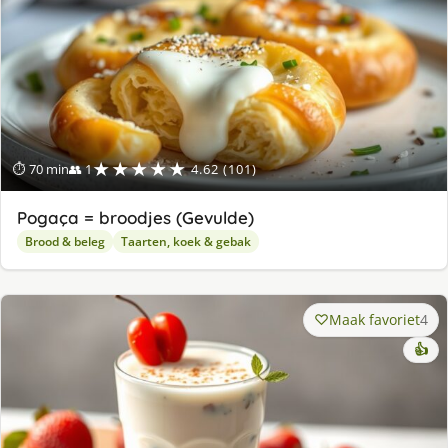
★★★★★
⏱ 70 min
👥 1
4.62 (101)
Pogaça = broodjes (Gevulde)
Brood & beleg
Taarten, koek & gebak
Maak favoriet
4
👍