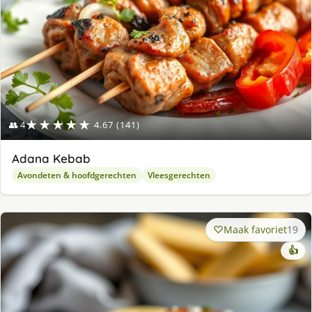
★★★★★
👥 4
4.67 (141)
Adana Kebab
Avondeten & hoofdgerechten
Vleesgerechten
Maak favoriet
19
👍