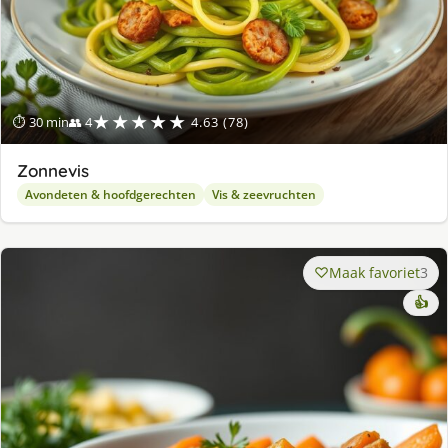
★★★★★
⏱ 30 min
👥 4
4.63 (78)
Zonnevis
Avondeten & hoofdgerechten
Vis & zeevruchten
Maak favoriet
3
👍