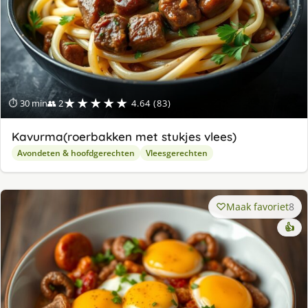
★★★★★
⏱ 30 min
👥 2
4.64 (83)
Kavurma(roerbakken met stukjes vlees)
Avondeten & hoofdgerechten
Vleesgerechten
Maak favoriet
8
👍