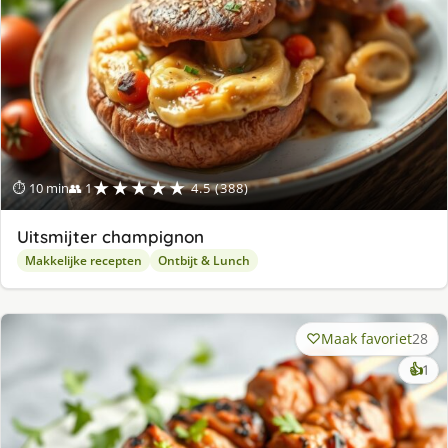
★★★★★
⏱ 10 min
👥 1
4.5 (388)
Uitsmijter champignon
Makkelijke recepten
Ontbijt & Lunch
Maak favoriet
28
ke
👍
1
lek
ge