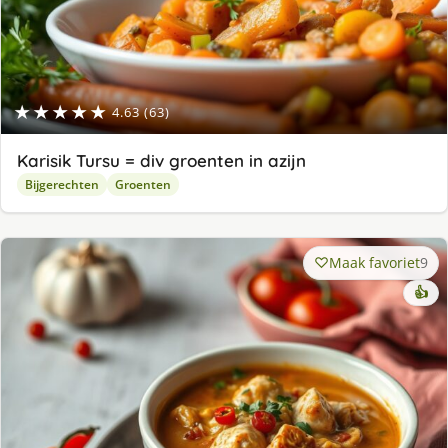
★★★★★
4.63 (63)
Karisik Tursu = div groenten in azijn
Bijgerechten
Groenten
Maak favoriet
9
👍