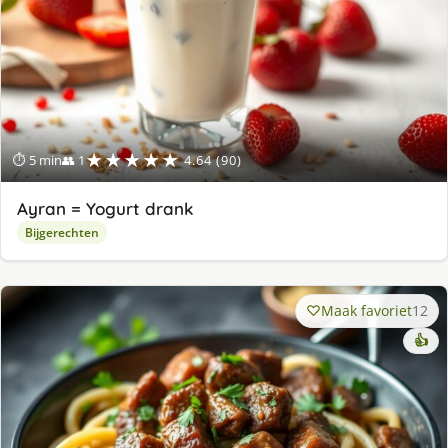
★★★★★
⏱ 5 min
👥 1
4.64 (90)
Ayran = Yogurt drank
Bijgerechten
Maak favoriet
12
👍