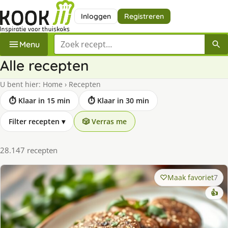
Inloggen
Registreren
Zoek een recept
Menu
Alle recepten
U bent hier:
Home
›
Recepten
⏱ Klaar in 15 min
⏱ Klaar in 30 min
Filter recepten
▾
🎲 Verras me
28.147 recepten
Maak favoriet
7
👍