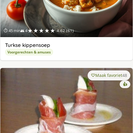
★★★★★
⏱ 45 min
👥 4
4.62 (61)
Turkse kippensoep
Voorgerechten & amuses
Maak favoriet
48
👍