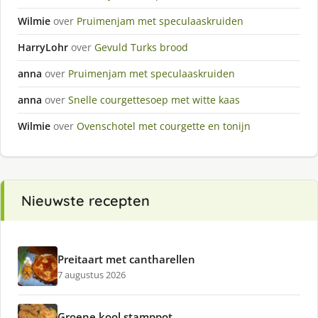
Wilmie
over
Pruimenjam met speculaaskruiden
HarryLohr
over
Gevuld Turks brood
anna
over
Pruimenjam met speculaaskruiden
anna
over
Snelle courgettesoep met witte kaas
Wilmie
over
Ovenschotel met courgette en tonijn
Nieuwste recepten
Preitaart met cantharellen
7 augustus 2026
Groene kool stamppot