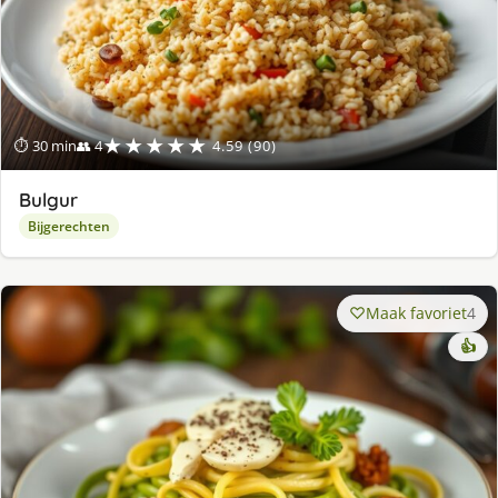
★★★★★
⏱ 30 min
👥 4
4.59 (90)
Bulgur
Bijgerechten
Maak favoriet
4
👍