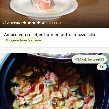
★★★★☆
⏱ 20 min
👥 8
4.34 (128)
Amuse van rolletjes ham en buffel mozzarella
Voorgerechten & amuses
Maak favoriet
38
ke
👍
1
lek
ge