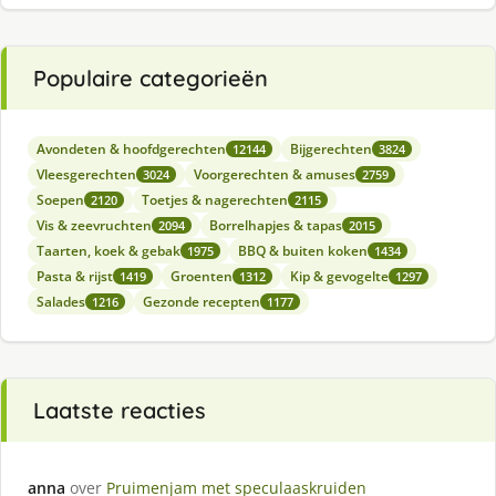
Populaire categorieën
Avondeten & hoofdgerechten
Bijgerechten
12144
3824
Vleesgerechten
Voorgerechten & amuses
3024
2759
Soepen
Toetjes & nagerechten
2120
2115
Vis & zeevruchten
Borrelhapjes & tapas
2094
2015
Taarten, koek & gebak
BBQ & buiten koken
1975
1434
Pasta & rijst
Groenten
Kip & gevogelte
1419
1312
1297
Salades
Gezonde recepten
1216
1177
Laatste reacties
anna
over
Pruimenjam met speculaaskruiden