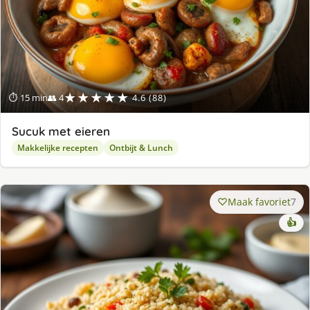
★★★★★
⏱ 15 min
👥 4
4.6 (88)
Sucuk met eieren
Makkelijke recepten
Ontbijt & Lunch
Maak favoriet
7
👍