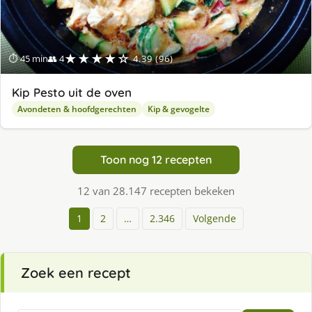
★★★★☆
⏱ 45 min
👥 4
4.39 (96)
Kip Pesto uit de oven
Avondeten & hoofdgerechten
Kip & gevogelte
Toon nog 12 recepten
12 van 28.147 recepten bekeken
1
2
…
2.346
Volgende
Zoek een recept