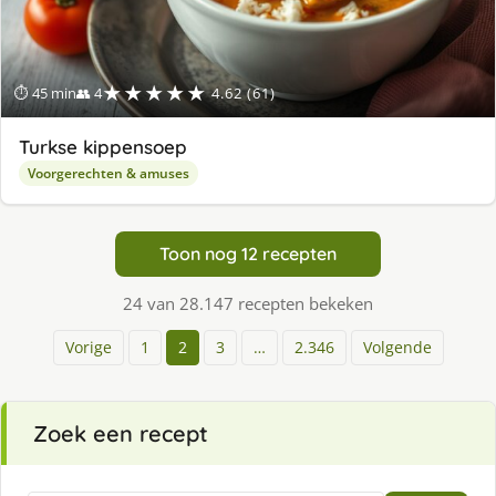
★★★★★
⏱ 45 min
👥 4
4.62 (61)
Turkse kippensoep
Voorgerechten & amuses
Toon nog 12 recepten
24 van 28.147 recepten bekeken
Vorige
1
2
3
…
2.346
Volgende
Zoek een recept