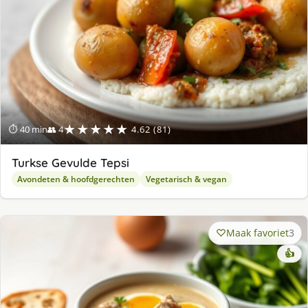
★★★★★
⏱ 40 min
👥 4
4.62 (81)
Turkse Gevulde Tepsi
Avondeten & hoofdgerechten
Vegetarisch & vegan
Maak favoriet
3
👍