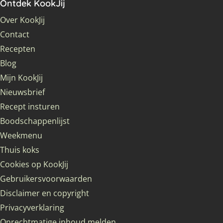
Ontdek KookJij
Over KookJij
Contact
Recepten
Blog
Mijn KookJij
Nieuwsbrief
Recept insturen
Boodschappenlijst
Weekmenu
Thuis koks
Cookies op KookJij
Gebruikersvoorwaarden
Disclaimer en copyright
Privacyverklaring
Onrechtmatige inhoud melden