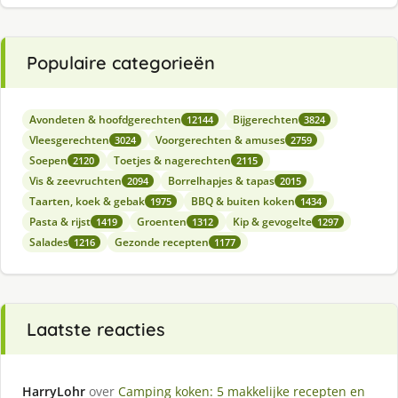
Populaire categorieën
Avondeten & hoofdgerechten
Bijgerechten
12144
3824
Vleesgerechten
Voorgerechten & amuses
3024
2759
Soepen
Toetjes & nagerechten
2120
2115
Vis & zeevruchten
Borrelhapjes & tapas
2094
2015
Taarten, koek & gebak
BBQ & buiten koken
1975
1434
Pasta & rijst
Groenten
Kip & gevogelte
1419
1312
1297
Salades
Gezonde recepten
1216
1177
Laatste reacties
HarryLohr
over
Camping koken: 5 makkelijke recepten en