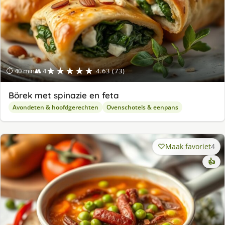
★★★★★
⏱ 40 min
👥 4
4.63 (73)
Börek met spinazie en feta
Avondeten & hoofdgerechten
Ovenschotels & eenpans
Maak favoriet
4
👍