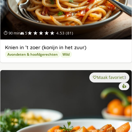
★★★★★
⏱ 90 min
👥 5
4.53 (81)
Knien in ’t zoer (konijn in het zuur)
Avondeten & hoofdgerechten
Wild
Maak favoriet
3
👍