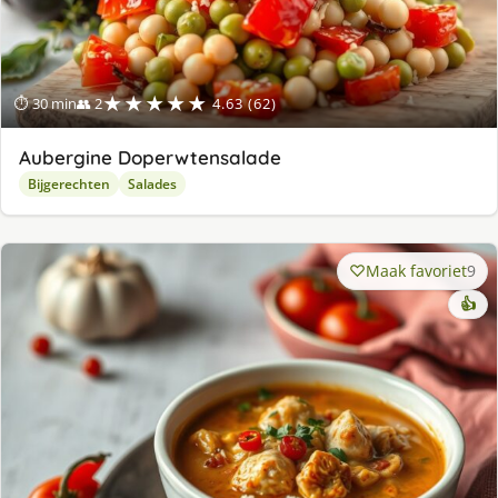
★★★★★
⏱ 30 min
👥 2
4.63 (62)
Aubergine Doperwtensalade
Bijgerechten
Salades
Maak favoriet
9
👍