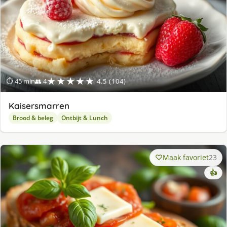
★★★★★
⏱ 45 min
👥 4
4.5 (104)
Kaisersmarren
Brood & beleg
Ontbijt & Lunch
Maak favoriet
23
👍