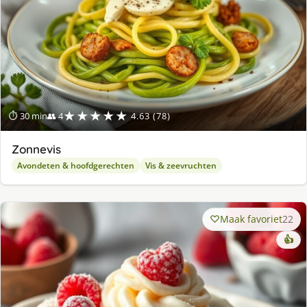
★★★★★
⏱ 30 min
👥 4
4.63 (78)
Zonnevis
Avondeten & hoofdgerechten
Vis & zeevruchten
Maak favoriet
22
👍