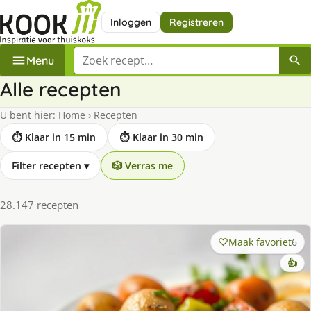
Inloggen
Registreren
Zoek een recept
Menu
Alle recepten
U bent hier:
Home
›
Recepten
⏱ Klaar in 15 min
⏱ Klaar in 30 min
Filter recepten
▾
🎲 Verras me
28.147 recepten
Maak favoriet
6
👍