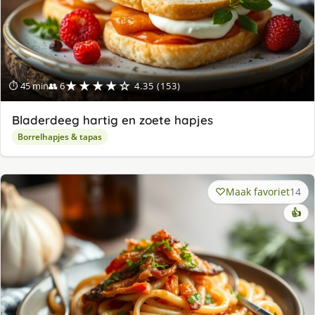
★★★★☆
⏱ 45 min
👥 6
4.35 (153)
Bladerdeeg hartig en zoete hapjes
Borrelhapjes & tapas
Maak favoriet
14
👍