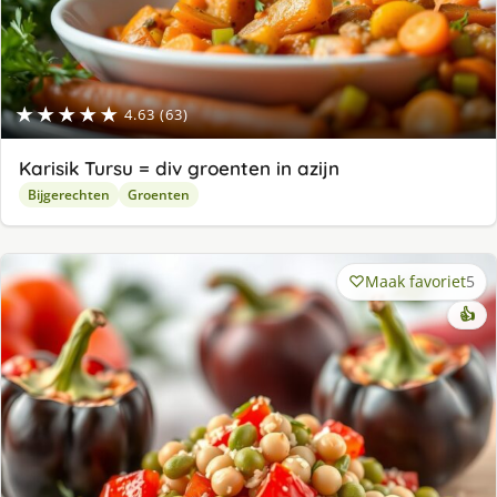
★★★★★
4.63 (63)
Karisik Tursu = div groenten in azijn
Bijgerechten
Groenten
Maak favoriet
5
👍