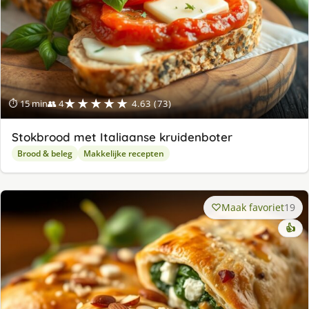
★★★★★
⏱ 15 min
👥 4
4.63 (73)
Stokbrood met Italiaanse kruidenboter
Brood & beleg
Makkelijke recepten
Maak favoriet
19
👍