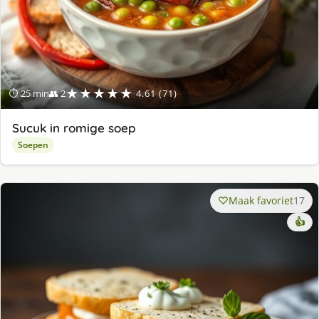
★★★★★
⏱ 25 min
👥 2
4.61 (71)
Sucuk in romige soep
Soepen
Maak favoriet
17
👍