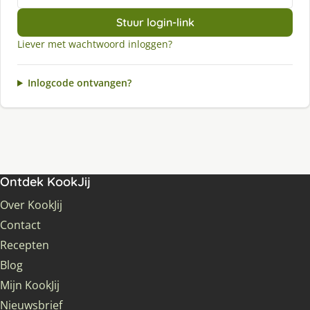
Stuur login-link
Liever met wachtwoord inloggen?
Inlogcode ontvangen?
Ontdek KookJij
Over KookJij
Contact
Recepten
Blog
Mijn KookJij
Nieuwsbrief