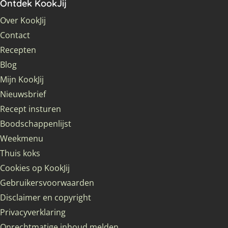
Ontdek KookJij
Over KookJij
Contact
Recepten
Blog
Mijn KookJij
Nieuwsbrief
Recept insturen
Boodschappenlijst
Weekmenu
Thuis koks
Cookies op KookJij
Gebruikersvoorwaarden
Disclaimer en copyright
Privacyverklaring
Onrechtmatige inhoud melden