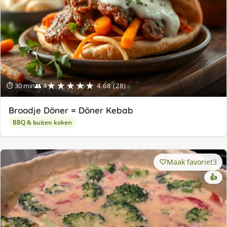
★★★★★
⏱ 30 min
👥 4
4.68 (28)
Broodje Döner = Döner Kebab
BBQ & buiten koken
Maak favoriet
3
👍