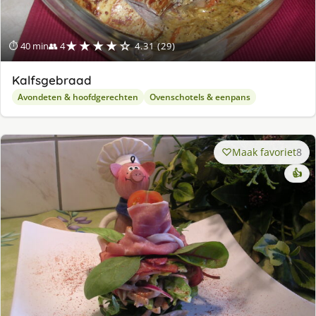
★★★★☆
⏱ 40 min
👥 4
4.31 (29)
Kalfsgebraad
Avondeten & hoofdgerechten
Ovenschotels & eenpans
Maak favoriet
8
👍