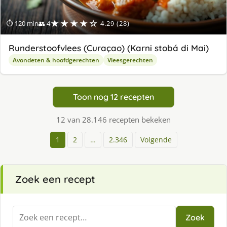
★★★★☆
⏱ 120 min
👥 4
4.29 (28)
Runderstoofvlees (Curaçao) (Karni stobá di Mai)
Avondeten & hoofdgerechten
Vleesgerechten
Toon nog 12 recepten
12 van 28.146 recepten bekeken
1
2
…
2.346
Volgende
Zoek een recept
Zoeken
Zoek
naar: