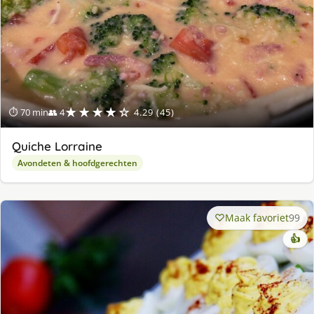
★★★★☆
⏱ 70 min
👥 4
4.29 (45)
Quiche Lorraine
Avondeten & hoofdgerechten
Maak favoriet
99
👍