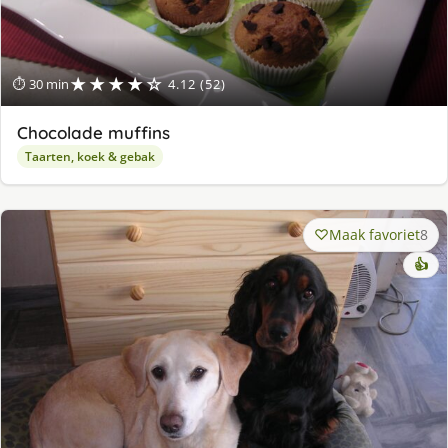
★★★★☆
⏱ 30 min
4.12 (52)
Chocolade muffins
Taarten, koek & gebak
Maak favoriet
8
👍