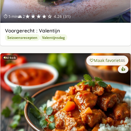
★★★★☆
⏱ 5 min
👥 2
4.26 (31)
Voorgerecht : Valentijn
Seizoensrecepten
Valentijnsdag
AI-kok
Maak favoriet
46
👍