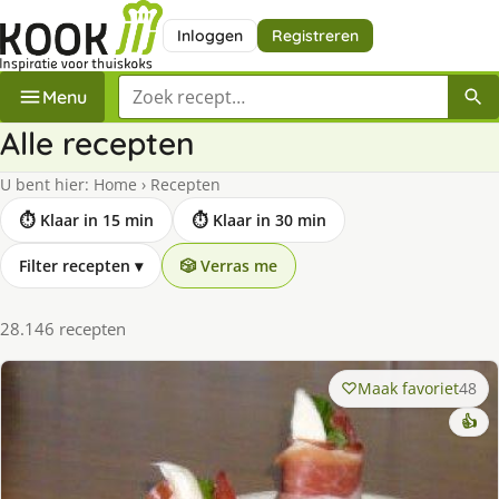
Inloggen
Registreren
Zoek een recept
Menu
Alle recepten
U bent hier:
Home
›
Recepten
⏱ Klaar in 15 min
⏱ Klaar in 30 min
Filter recepten
▾
🎲 Verras me
28.146 recepten
Maak favoriet
48
👍