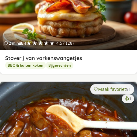
★★★★★
⏱ 2 min
👥 4
4.57 (28)
Stoverij van varkenswangetjes
BBQ & buiten koken
Bijgerechten
Maak favoriet
91
ke
👍
1
lek
ge