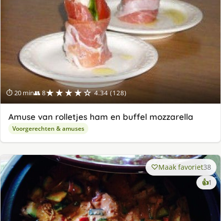
★★★★☆
⏱ 20 min
👥 8
4.34 (128)
Amuse van rolletjes ham en buffel mozzarella
Voorgerechten & amuses
Maak favoriet
38
ke
👍
1
lek
ge