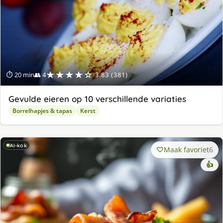
★★★★☆
⏱ 20 min
👥 4
3.83 (381)
Gevulde eieren op 10 verschillende variaties
Borrelhapjes & tapas
Kerst
AI-kok
Maak favoriet
6
👍