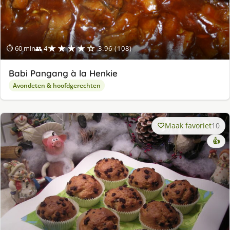
★★★★☆
⏱ 60 min
👥 4
3.96 (108)
Babi Pangang à la Henkie
Avondeten & hoofdgerechten
Maak favoriet
10
👍