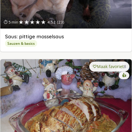
★★★★★
⏱ 5 min
4.52 (23)
Saus: pittige mosselsaus
Sauzen & basics
Maak favoriet
8
👍