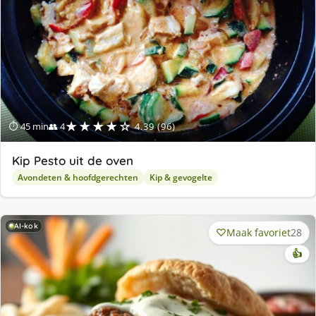
★★★★☆
⏱ 45 min
👥 4
4.39 (96)
Kip Pesto uit de oven
Avondeten & hoofdgerechten
Kip & gevogelte
AI-kok
Maak favoriet
28
👍