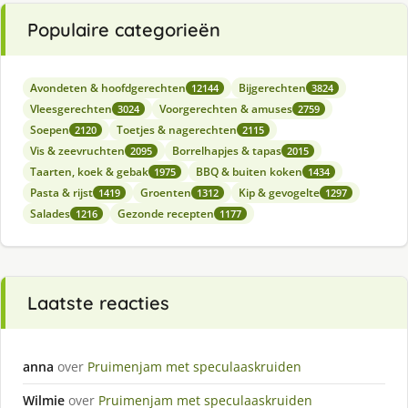
Populaire categorieën
Avondeten & hoofdgerechten
Bijgerechten
12144
3824
Vleesgerechten
Voorgerechten & amuses
3024
2759
Soepen
Toetjes & nagerechten
2120
2115
Vis & zeevruchten
Borrelhapjes & tapas
2095
2015
Taarten, koek & gebak
BBQ & buiten koken
1975
1434
Pasta & rijst
Groenten
Kip & gevogelte
1419
1312
1297
Salades
Gezonde recepten
1216
1177
Laatste reacties
anna
over
Pruimenjam met speculaaskruiden
Wilmie
over
Pruimenjam met speculaaskruiden