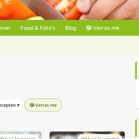
omer
Food & Foto’s
Blog
🎲 Verras me
recepten
▾
🎲 Verras me