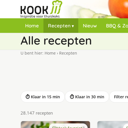
Home
Recepten
Nieuw
BBQ & Z
Alle recepten
U bent hier:
Home
›
Recepten
⏱ Klaar in 15 min
⏱ Klaar in 30 min
Filter 
28.147 recepten