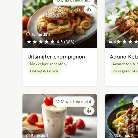
Maak favoriet
7
👍
⏱ 10 min
👥 1
★★★★★
★★★
4.5 (388)
👥 4
Uitsmijter champignon
Adana Ke
Makkelijke recepten
Avondeten & 
Ontbijt & Lunch
Vleesgerecht
Maak favoriet
4
👍
⏱ 5 min
👥 1
⏱ 30 min
👥 2