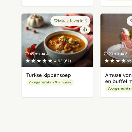
Maak favoriet
9
👍
⏱ 45 min
👥 4
⏱ 20 min
👥 8
★★★★★
★★★★☆
4.62 (61)
Turkse kippensoep
Amuse van 
en buffel 
Voorgerechten & amuses
Voorgerechte