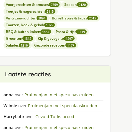
Voorgerechten & amuses
Soepen
2759
2120
Toetjes & nagerechten
2115
Vis & zeevruchten
Borrelhapjes & tapas
2094
2015
Taarten, koek & gebak
1975
BBQ & buiten koken
Pasta & rijst
1434
1419
Groenten
Kip & gevogelte
1312
1297
Salades
Gezonde recepten
1216
1177
Laatste reacties
anna
over
Pruimenjam met speculaaskruiden
Wilmie
over
Pruimenjam met speculaaskruiden
HarryLohr
over
Gevuld Turks brood
anna
over
Pruimenjam met speculaaskruiden