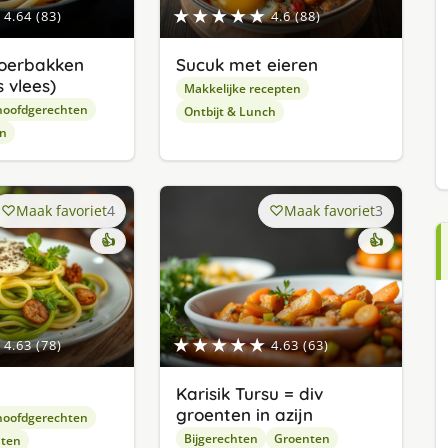
★★★★★
4.64 (83)
4.6 (88)
oerbakken
Sucuk met eieren
 vlees)
Makkelijke recepten
hoofdgerechten
Ontbijt & Lunch
en
Maak favoriet
4
Maak favoriet
3
👍
👍
★★★★★
4.63 (78)
4.63 (63)
Karisik Tursu = div
groenten in azijn
hoofdgerechten
Bijgerechten
Groenten
hten