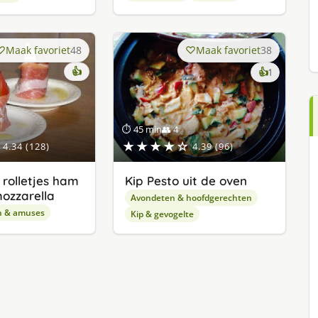
Maak favoriet
48
Maak favoriet
38
👍
keer
👍
1
lekker
gevonde
⏱ 45 min
👥 4
★★★★☆
4.34 (128)
4.39 (96)
rolletjes ham
Kip Pesto uit de oven
mozzarella
Avondeten & hoofdgerechten
n & amuses
Kip & gevogelte