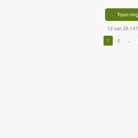
Toon nog
12 van 28.147
1
2
…