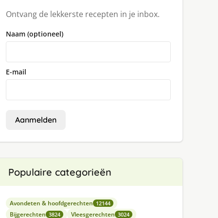
Ontvang de lekkerste recepten in je inbox.
Naam (optioneel)
E-mail
Aanmelden
Populaire categorieën
Avondeten & hoofdgerechten
12144
Bijgerechten
Vleesgerechten
3824
3024