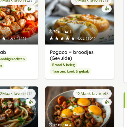
Maak favoriet
28
Maak favoriet
19
keer
👍
👍
1
lekker
gevonden
⏱ 70 min
👥 1
★★
★★★★★
4.67 (141)
4.62 (101)
bab
Pogaça = broodjes
(Gevulde)
hoofdgerechten
Brood & beleg
en
Taarten, koek & gebak
Maak favoriet
12
Maak favoriet
8
👍
👍
⏱ 15 min
👥 4