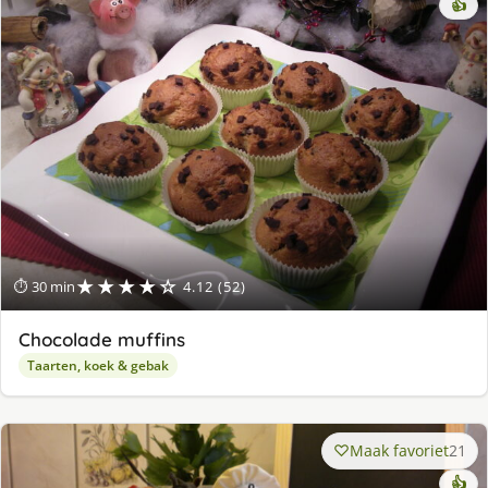
👍
★★★★☆
⏱ 30 min
4.12 (52)
Chocolade muffins
Taarten, koek & gebak
Maak favoriet
21
👍