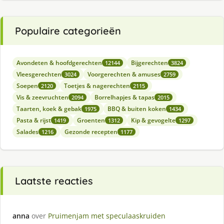
Populaire categorieën
Avondeten & hoofdgerechten
Bijgerechten
12144
3824
Vleesgerechten
Voorgerechten & amuses
3024
2759
Soepen
Toetjes & nagerechten
2120
2115
Vis & zeevruchten
Borrelhapjes & tapas
2094
2015
Taarten, koek & gebak
BBQ & buiten koken
1975
1434
Pasta & rijst
Groenten
Kip & gevogelte
1419
1312
1297
Salades
Gezonde recepten
1216
1177
Laatste reacties
anna
over
Pruimenjam met speculaaskruiden