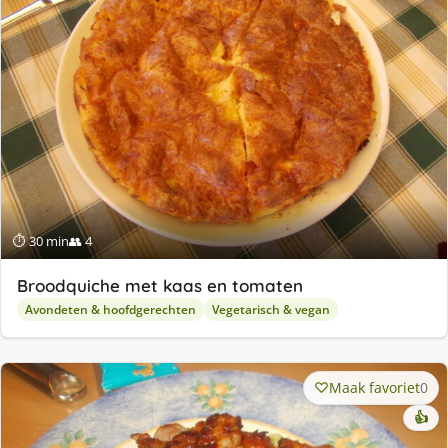
⏱ 30 min
👥 4
Broodquiche met kaas en tomaten
Avondeten & hoofdgerechten
Vegetarisch & vegan
Maak favoriet
0
👍