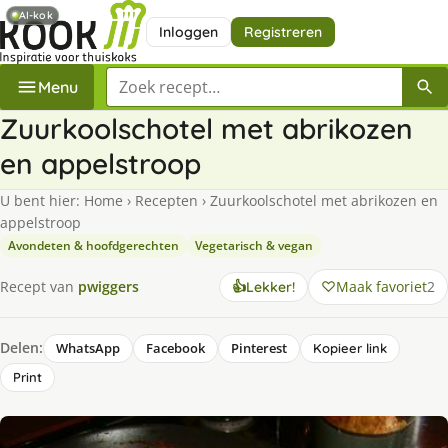
AI-kok
Inloggen
Registreren
Zoek een recept
Menu
Zuurkoolschotel met abrikozen
en appelstroop
U bent hier:
Home
›
Recepten
›
Zuurkoolschotel met abrikozen en
appelstroop
Avondeten & hoofdgerechten
Vegetarisch & vegan
Maak favoriet
2
Recept van
pwiggers
👍
Lekker!
Delen:
WhatsApp
Facebook
Pinterest
Kopieer link
Print