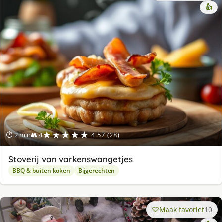
👍
★★★★★
⏱ 2 min
👥 4
4.57 (28)
Stoverij van varkenswangetjes
BBQ & buiten koken
Bijgerechten
Maak favoriet
10