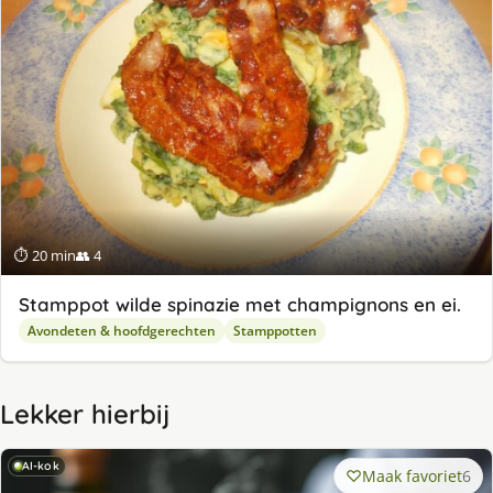
⏱ 20 min
👥 4
Stamppot wilde spinazie met champignons en ei.
Avondeten & hoofdgerechten
Stamppotten
Lekker hierbij
AI-kok
Maak favoriet
6