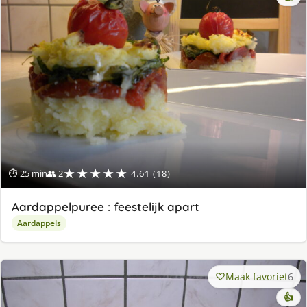
★★★★★
⏱ 25 min
👥 2
4.61 (18)
Aardappelpuree : feestelijk apart
Aardappels
Maak favoriet
6
👍