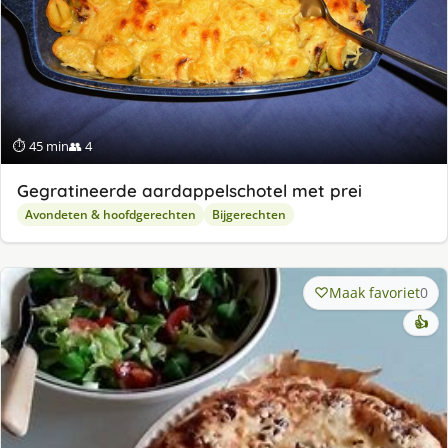
⏱ 45 min
👥 4
Gegratineerde aardappelschotel met prei
Avondeten & hoofdgerechten
Bijgerechten
Maak favoriet
0
👍