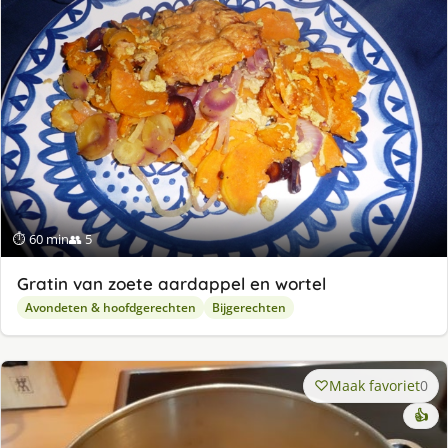
⏱ 60 min
👥 5
Gratin van zoete aardappel en wortel
Avondeten & hoofdgerechten
Bijgerechten
Maak favoriet
0
👍