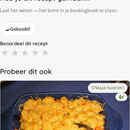
Laat het weten — het komt in je kooklogboek te staan.
🍳
Gekookt!
Beoordeel dit recept
★
★
★
★
★
Probeer dit ook
Maak favoriet
0
ke
👍
1
lek
ge