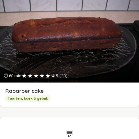
★★★★★
⏱ 60 min
4.5 (20)
Rabarber cake
Taarten, koek & gebak
💬