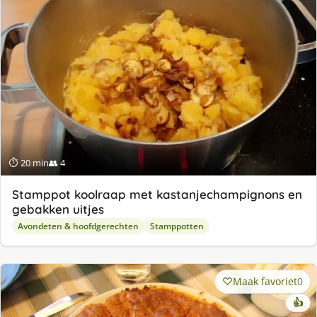
⏱ 20 min
👥 4
Stamppot koolraap met kastanjechampignons en
gebakken uitjes
Avondeten & hoofdgerechten
Stamppotten
Maak favoriet
0
👍