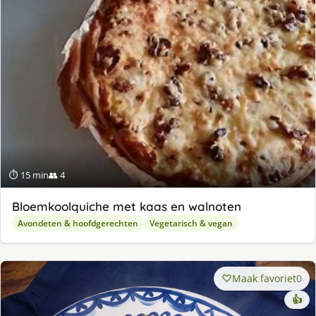
⏱ 15 min
👥 4
Bloemkoolquiche met kaas en walnoten
Avondeten & hoofdgerechten
Vegetarisch & vegan
Maak favoriet
0
👍