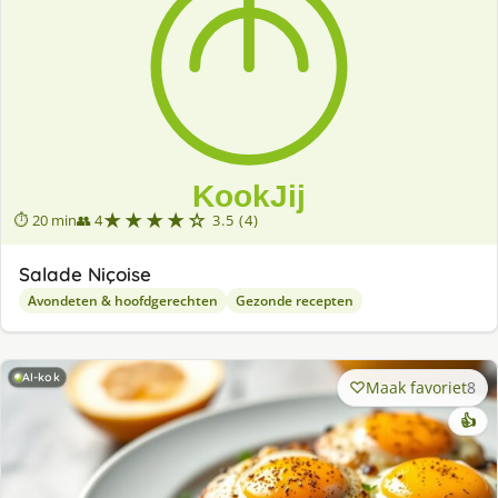
★★★★☆
⏱ 20 min
👥 4
3.5 (4)
Salade Niçoise
Avondeten & hoofdgerechten
Gezonde recepten
AI-kok
Maak favoriet
8
👍