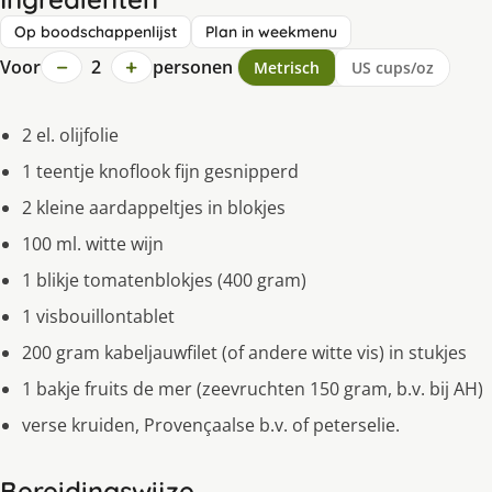
Op boodschappenlijst
Plan in weekmenu
−
+
Voor
2
personen
Metrisch
US cups/oz
2 el. olijfolie
1 teentje knoflook fijn gesnipperd
2 kleine aardappeltjes in blokjes
100 ml. witte wijn
1 blikje tomatenblokjes (400 gram)
1 visbouillontablet
200 gram kabeljauwfilet (of andere witte vis) in stukjes
1 bakje fruits de mer (zeevruchten 150 gram, b.v. bij AH)
verse kruiden, Provençaalse b.v. of peterselie.
Bereidingswijze