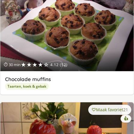
★★★★☆
⏱ 30 min
4.12 (52)
Chocolade muffins
Taarten, koek & gebak
Maak favoriet
21
👍