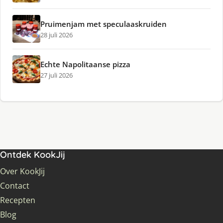
Pruimenjam met speculaaskruiden
28 juli 2026
Echte Napolitaanse pizza
27 juli 2026
Ontdek KookJij
Over KookJij
Contact
Recepten
Blog