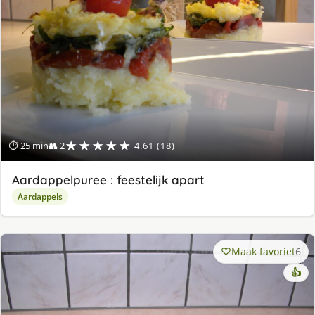
★★★★★
⏱ 25 min
👥 2
4.61 (18)
Aardappelpuree : feestelijk apart
Aardappels
Maak favoriet
6
👍