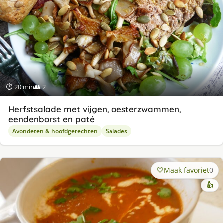
⏱ 20 min
👥 2
Herfstsalade met vijgen, oesterzwammen,
eendenborst en paté
Avondeten & hoofdgerechten
Salades
Maak favoriet
0
👍