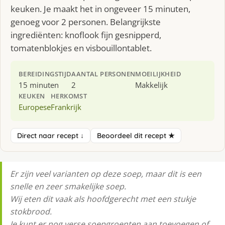
keuken. Je maakt het in ongeveer 15 minuten,
genoeg voor 2 personen. Belangrijkste
ingrediënten: knoflook fijn gesnipperd,
tomatenblokjes en visbouillontablet.
BEREIDINGSTIJD
AANTAL PERSONEN
MOEILIJKHEID
15 minuten
2
Makkelijk
KEUKEN
HERKOMST
Europese
Frankrijk
Direct naar recept ↓
Beoordeel dit recept ★
Er zijn veel varianten op deze soep, maar dit is een
snelle en zeer smakelijke soep.
Wij eten dit vaak als hoofdgerecht met een stukje
stokbrood.
Je kunt er nog verse soepgroenten aan toevoegen of