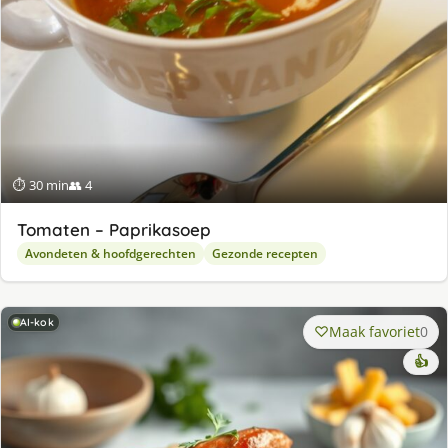
⏱ 30 min
👥 4
Tomaten – Paprikasoep
Avondeten & hoofdgerechten
Gezonde recepten
AI-kok
Maak favoriet
0
👍