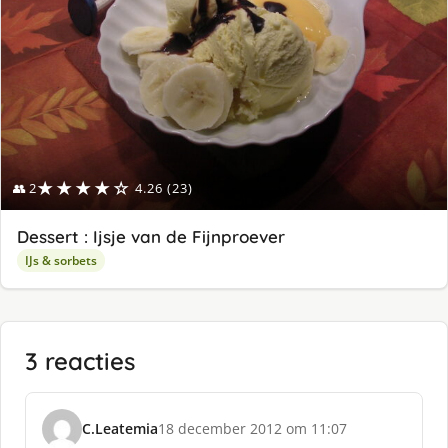
★★★★☆
👥 2
4.26 (23)
Dessert : Ijsje van de Fijnproever
IJs & sorbets
3 reacties
C.Leatemia
18 december 2012 om 11:07
s