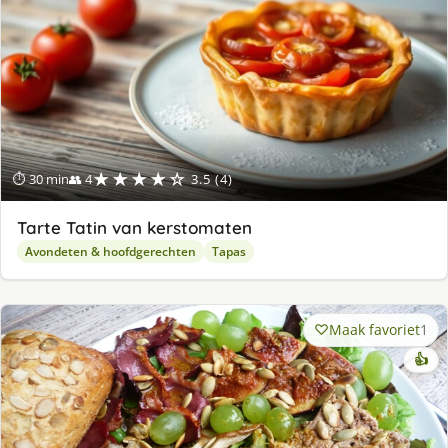
★★★★☆
⏱ 30 min
👥 4
3.5 (4)
Tarte Tatin van kerstomaten
Avondeten & hoofdgerechten
Tapas
Maak favoriet
1
👍