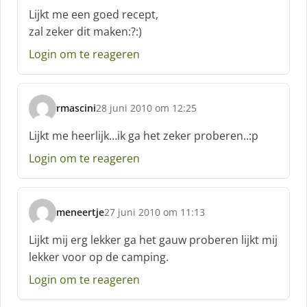
c
Lijkt me een goed recept,
h
zal zeker dit maken:?:)
r
e
Login om te reageren
e
f
:
rmascini
28 juni 2010 om 12:25
s
c
Lijkt me heerlijk…ik ga het zeker proberen..:p
h
Login om te reageren
r
e
e
f
meneertje
27 juni 2010 om 11:13
:
s
c
Lijkt mij erg lekker ga het gauw proberen lijkt mij
h
lekker voor op de camping.
r
e
Login om te reageren
e
f