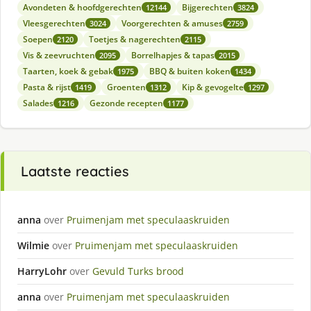
Avondeten & hoofdgerechten
Bijgerechten
12144
3824
Vleesgerechten
Voorgerechten & amuses
3024
2759
Soepen
Toetjes & nagerechten
2120
2115
Vis & zeevruchten
Borrelhapjes & tapas
2095
2015
Taarten, koek & gebak
BBQ & buiten koken
1975
1434
Pasta & rijst
Groenten
Kip & gevogelte
1419
1312
1297
Salades
Gezonde recepten
1216
1177
Laatste reacties
anna
over
Pruimenjam met speculaaskruiden
Wilmie
over
Pruimenjam met speculaaskruiden
HarryLohr
over
Gevuld Turks brood
anna
over
Pruimenjam met speculaaskruiden