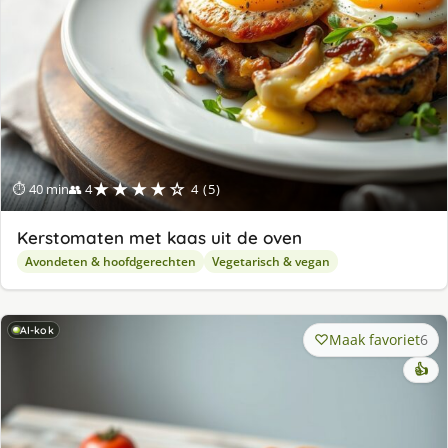
★★★★☆
⏱ 40 min
👥 4
4 (5)
Kerstomaten met kaas uit de oven
Avondeten & hoofdgerechten
Vegetarisch & vegan
AI-kok
Maak favoriet
6
👍