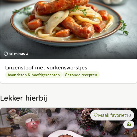
⏱ 90 min
👥 4
Linzenstoof met varkensworstjes
Avondeten & hoofdgerechten
Gezonde recepten
Lekker hierbij
Maak favoriet
10
👍