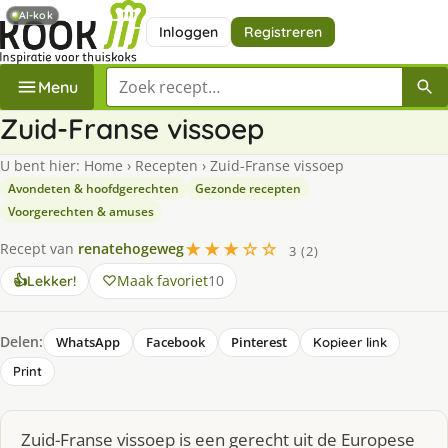
AI-kok
Inloggen
Registreren
Zoek een recept
Menu
Zuid-Franse vissoep
U bent hier:
Home
›
Recepten
›
Zuid-Franse vissoep
Avondeten & hoofdgerechten
Gezonde recepten
Voorgerechten & amuses
★★★☆☆
Recept van
renatehogeweg
3 (2)
Maak favoriet
10
👍
Lekker!
Delen:
WhatsApp
Facebook
Pinterest
Kopieer link
Print
Zuid-Franse vissoep is een gerecht uit de Europese