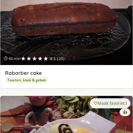
★★★★★
⏱ 60 min
4.5 (20)
Rabarber cake
Taarten, koek & gebak
Maak favoriet
3
👍