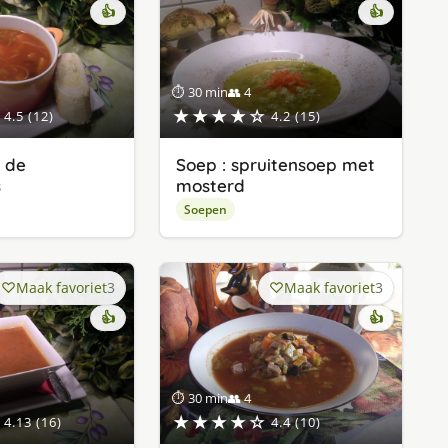
👍
👍
⏱ 30 min
👥 4
★★★★☆
4.5 (12)
4.2 (15)
r de
Soep : spruitensoep met
s
mosterd
Soepen
Maak favoriet
3
Maak favoriet
3
👍
👍
⏱ 30 min
👥 4
★★★★☆
4.13 (16)
4.4 (10)