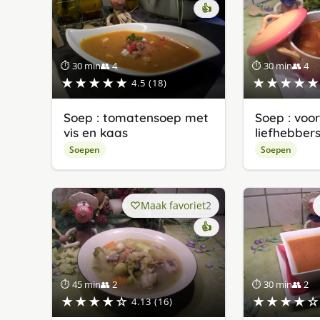
👍
⏱ 30 min
👥 4
⏱ 30 min
👥 4
★★★★★
★★★★★
4.5 (18)
Soep : tomatensoep met
Soep : voo
vis en kaas
liefhebber
Soepen
Soepen
Maak favoriet
2
👍
⏱ 45 min
👥 2
⏱ 30 min
👥 2
★★★★☆
★★★★☆
4.13 (16)