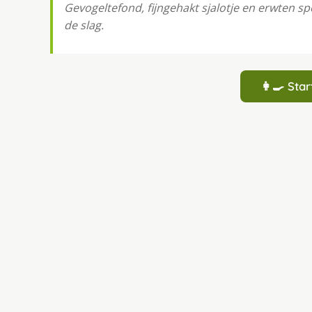
Gevogeltefond, fijngehakt sjalotje en erwten sp
de slag.
👩‍🍳 St