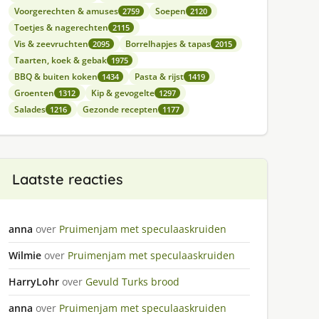
Voorgerechten & amuses
Soepen
2759
2120
Toetjes & nagerechten
2115
Vis & zeevruchten
Borrelhapjes & tapas
2095
2015
Taarten, koek & gebak
1975
BBQ & buiten koken
Pasta & rijst
1434
1419
Groenten
Kip & gevogelte
1312
1297
Salades
Gezonde recepten
1216
1177
Laatste reacties
anna
over
Pruimenjam met speculaaskruiden
Wilmie
over
Pruimenjam met speculaaskruiden
HarryLohr
over
Gevuld Turks brood
anna
over
Pruimenjam met speculaaskruiden