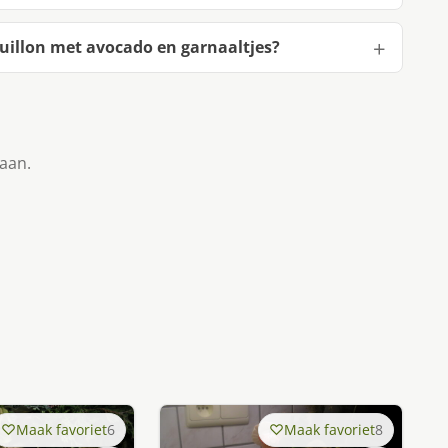
illon met avocado en garnaaltjes?
taan.
Maak favoriet
6
Maak favoriet
8