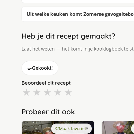
Uit welke keuken komt Zomerse gevogeltebou
Heb je dit recept gemaakt?
Laat het weten — het komt in je kooklogboek te s
🍳
Gekookt!
Beoordeel dit recept
★
★
★
★
★
Probeer dit ook
Maak favoriet
5