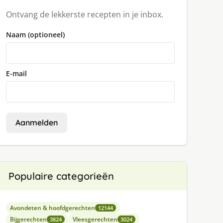
Ontvang de lekkerste recepten in je inbox.
Naam (optioneel)
E-mail
Aanmelden
Populaire categorieën
Avondeten & hoofdgerechten
12144
Bijgerechten
Vleesgerechten
3824
3024