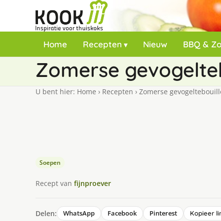
Home
Recepten
Nieuw
BBQ & Z
Zomerse gevogelteb
U bent hier:
Home
›
Recepten
›
Zomerse gevogeltebouill
Soepen
Recept van
fijnproever
Delen:
WhatsApp
Facebook
Pinterest
Kopieer li