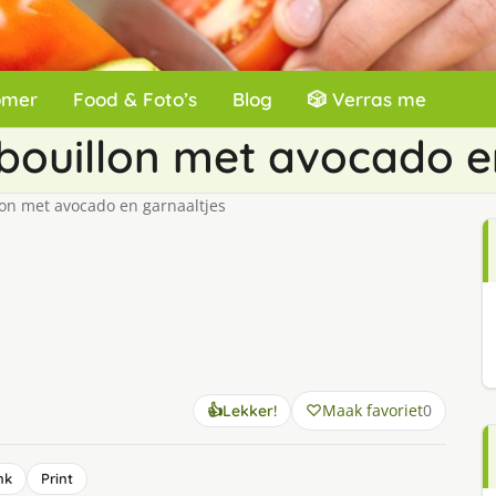
omer
Food & Foto’s
Blog
🎲 Verras me
ouillon met avocado e
on met avocado en garnaaltjes
Maak favoriet
0
👍
Lekker!
nk
Print