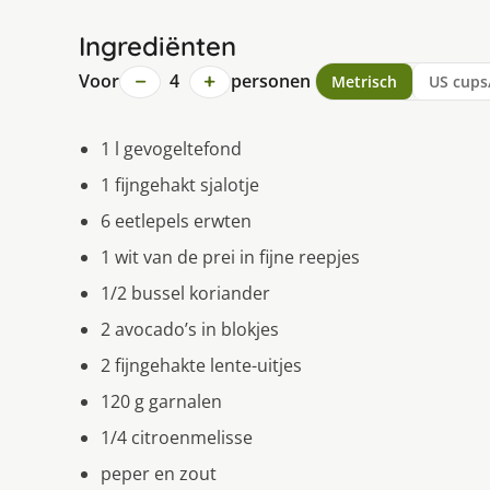
Ingrediënten
−
+
Voor
4
personen
Metrisch
US cups
1 l gevogeltefond
1 fijngehakt sjalotje
6 eetlepels erwten
1 wit van de prei in fijne reepjes
1/2 bussel koriander
2 avocado’s in blokjes
2 fijngehakte lente-uitjes
120 g garnalen
1/4 citroenmelisse
peper en zout