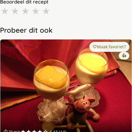
Beoordeel dit recept
★
★
★
★
★
Probeer dit ook
Maak favoriet
7
👍
★★★★☆
⏱ 30 min
4.43 (14)