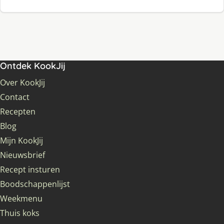
Ontdek KookJij
Over KookJij
Contact
Recepten
Blog
Mijn KookJij
Nieuwsbrief
Recept insturen
Boodschappenlijst
Weekmenu
Thuis koks