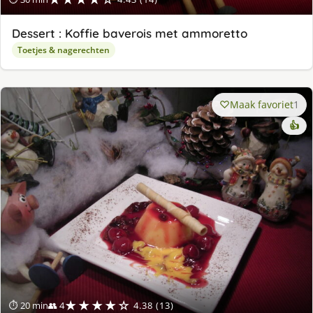
Dessert : Koffie baverois met ammoretto
Toetjes & nagerechten
Maak favoriet
1
👍
★★★★☆
⏱ 20 min
👥 4
4.38 (13)