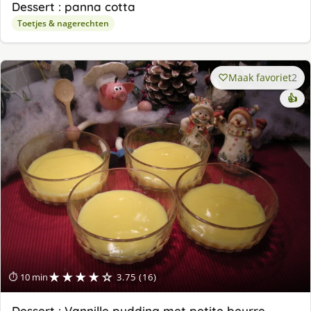
Dessert : panna cotta
Toetjes & nagerechten
Maak favoriet
2
👍
★★★★☆
⏱ 10 min
3.75 (16)
Dessert : Vannille pudding met petite beurre