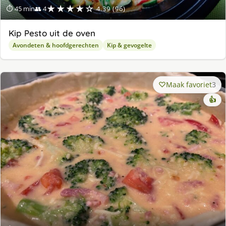
★★★★☆
⏱ 45 min
👥 4
4.39 (96)
Kip Pesto uit de oven
Avondeten & hoofdgerechten
Kip & gevogelte
Maak favoriet
3
👍