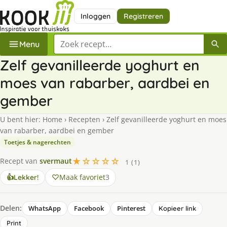
Inloggen
Registreren
Zoek een recept
Menu
Zelf gevanilleerde yoghurt en
moes van rabarber, aardbei en
gember
U bent hier:
Home
›
Recepten
›
Zelf gevanilleerde yoghurt en moes
van rabarber, aardbei en gember
Toetjes & nagerechten
★☆☆☆☆
Recept van
svermaut
1 (1)
Maak favoriet
3
👍
Lekker!
Delen:
WhatsApp
Facebook
Pinterest
Kopieer link
Print