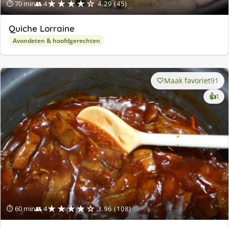
★★★★☆
⏱ 70 min
👥 4
4.29 (45)
Quiche Lorraine
Avondeten & hoofdgerechten
Maak favoriet
91
ke
👍
1
lek
ge
★★★★☆
⏱ 60 min
👥 4
3.96 (108)