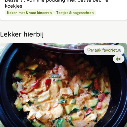
koekjes
Koken met & voor kinderen
Toetjes & nagerechten
Lekker hierbij
Maak favoriet
38
ke
👍
1
lek
ge