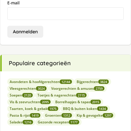
E-mail
Aanmelden
Populaire categorieën
Avondeten & hoofdgerechten
Bijgerechten
12144
3824
Vleesgerechten
Voorgerechten & amuses
3024
2759
Soepen
Toetjes & nagerechten
2120
2115
Vis & zeevruchten
Borrelhapjes & tapas
2095
2015
Taarten, koek & gebak
BBQ & buiten koken
1975
1434
Pasta & rijst
Groenten
Kip & gevogelte
1419
1312
1297
Salades
Gezonde recepten
1216
1177