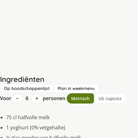
Ingrediënten
Op boodschappenlijst
Plan in weekmenu
−
+
Voor
6
personen
Metrisch
US cups/oz
75 cl halfvolle melk
1 yoghurt (0% vetgehalte)
½ glas poeder van halfvolle melk