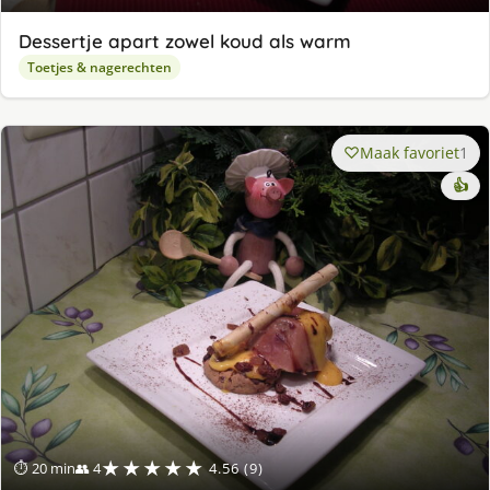
Dessertje apart zowel koud als warm
Toetjes & nagerechten
Maak favoriet
1
👍
★★★★★
⏱ 20 min
👥 4
4.56 (9)