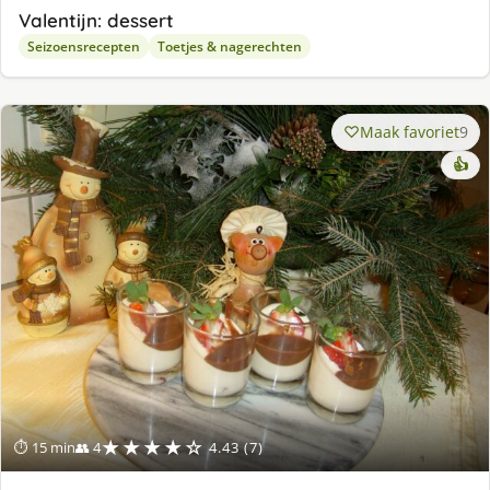
Valentijn: dessert
Seizoensrecepten
Toetjes & nagerechten
Maak favoriet
9
👍
★★★★☆
⏱ 15 min
👥 4
4.43 (7)