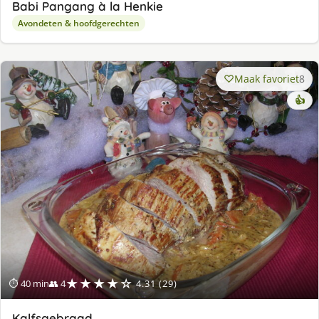
Babi Pangang à la Henkie
Avondeten & hoofdgerechten
Maak favoriet
8
👍
★★★★☆
⏱ 40 min
👥 4
4.31 (29)
Kalfsgebraad