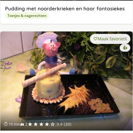
Pudding met noorderkrieken en haar fantasiekes
Toetjes & nagerechten
Maak favoriet
6
👍
★★★★☆
⏱ 15 min
👥 2
3.9 (20)