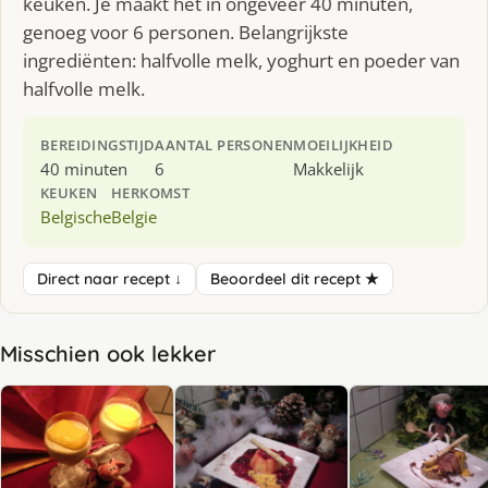
keuken. Je maakt het in ongeveer 40 minuten,
genoeg voor 6 personen. Belangrijkste
ingrediënten: halfvolle melk, yoghurt en poeder van
halfvolle melk.
BEREIDINGSTIJD
AANTAL PERSONEN
MOEILIJKHEID
40 minuten
6
Makkelijk
KEUKEN
HERKOMST
Belgische
Belgie
Direct naar recept ↓
Beoordeel dit recept ★
Misschien ook lekker