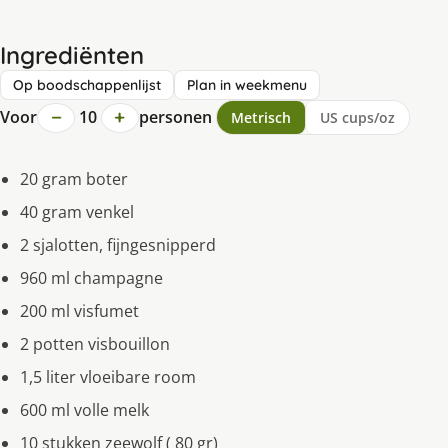
Ingrediënten
Op boodschappenlijst
Plan in weekmenu
−
+
Voor
10
personen
Metrisch
US cups/oz
20 gram boter
40 gram venkel
2 sjalotten, fijngesnipperd
960 ml champagne
200 ml visfumet
2 potten visbouillon
1,5 liter vloeibare room
600 ml volle melk
10 stukken zeewolf ( 80 gr)