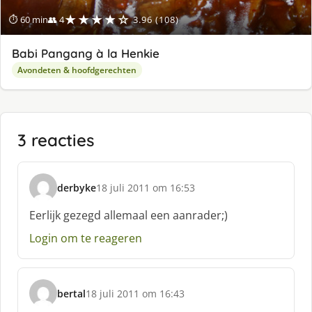
★★★★☆
⏱ 60 min
👥 4
3.96 (108)
Babi Pangang à la Henkie
Avondeten & hoofdgerechten
3 reacties
derbyke
18 juli 2011 om 16:53
s
c
Eerlijk gezegd allemaal een aanrader;)
h
Login om te reageren
r
e
e
f
bertal
18 juli 2011 om 16:43
:
s