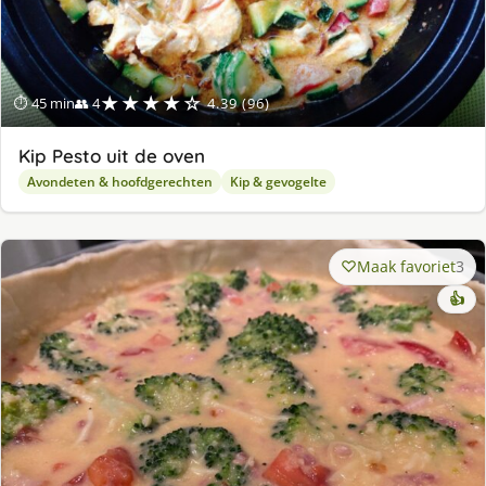
★★★★☆
⏱ 45 min
👥 4
4.39 (96)
Kip Pesto uit de oven
Avondeten & hoofdgerechten
Kip & gevogelte
Maak favoriet
3
👍