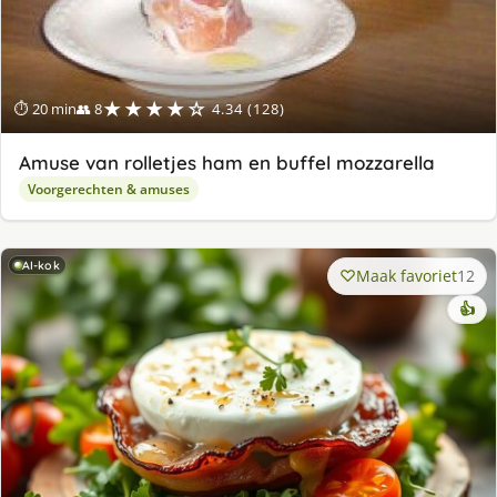
★★★★☆
⏱ 20 min
👥 8
4.34 (128)
Amuse van rolletjes ham en buffel mozzarella
Voorgerechten & amuses
AI-kok
Maak favoriet
12
👍