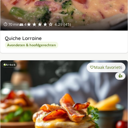
★★★★☆
⏱ 70 min
👥 4
4.29 (45)
Quiche Lorraine
Avondeten & hoofdgerechten
AI-kok
Maak favoriet
6
👍