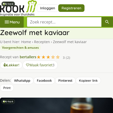
AI-kok
AI-kok
AI-kok
AI-kok
Inloggen
Registreren
Zoek een recept
Menu
Zeewolf met kaviaar
U bent hier:
Home
›
Recepten
›
Zeewolf met kaviaar
Voorgerechten & amuses
★★★☆☆
Recept van
bertallers
3 (2)
Maak favoriet
3
👍
Lekker!
Delen:
WhatsApp
Facebook
Pinterest
Kopieer link
Print
AI-kok