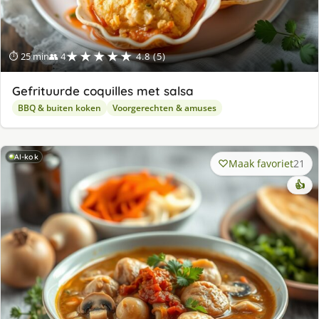
★★★★★
⏱ 25 min
👥 4
4.8 (5)
Gefrituurde coquilles met salsa
BBQ & buiten koken
Voorgerechten & amuses
AI-kok
Maak favoriet
21
👍