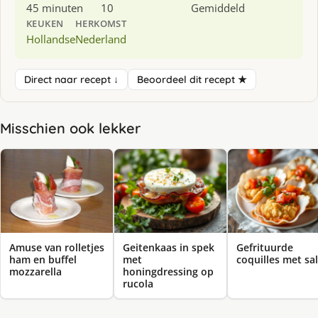
45 minuten
10
Gemiddeld
KEUKEN
HERKOMST
Hollandse
Nederland
Direct naar recept ↓
Beoordeel dit recept ★
Misschien ook lekker
Amuse van rolletjes
Geitenkaas in spek
Gefrituurde
ham en buffel
met
coquilles met sa
mozzarella
honingdressing op
rucola