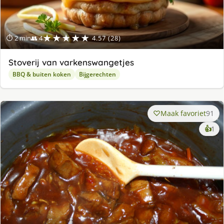
★★★★★
⏱ 2 min
👥 4
4.57 (28)
Stoverij van varkenswangetjes
BBQ & buiten koken
Bijgerechten
Maak favoriet
91
ke
👍
1
lek
ge