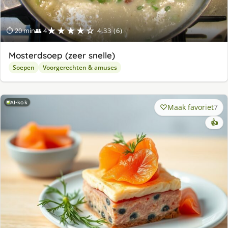
★★★★☆
⏱ 20 min
👥 4
4.33 (6)
Mosterdsoep (zeer snelle)
Soepen
Voorgerechten & amuses
AI-kok
Maak favoriet
7
👍