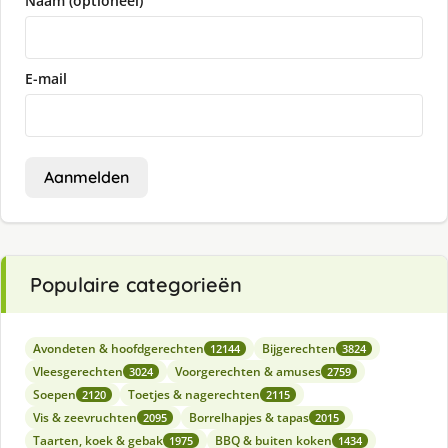
Naam (optioneel)
E-mail
Aanmelden
Populaire categorieën
Avondeten & hoofdgerechten
Bijgerechten
12144
3824
Vleesgerechten
Voorgerechten & amuses
3024
2759
Soepen
Toetjes & nagerechten
2120
2115
Vis & zeevruchten
Borrelhapjes & tapas
2095
2015
Taarten, koek & gebak
BBQ & buiten koken
1975
1434