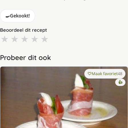
🍳
Gekookt!
Beoordeel dit recept
★
★
★
★
★
Probeer dit ook
Maak favoriet
48
👍