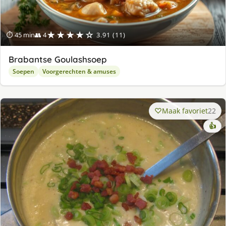
★★★★☆
⏱ 45 min
👥 4
3.91 (11)
Brabantse Goulashsoep
Soepen
Voorgerechten & amuses
Maak favoriet
22
👍