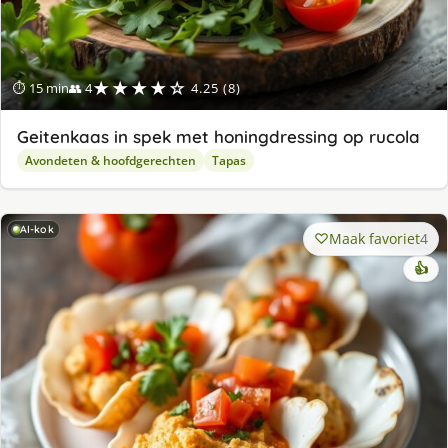
★★★★☆
⏱ 15 min
👥 4
4.25 (8)
Geitenkaas in spek met honingdressing op rucola
Avondeten & hoofdgerechten
Tapas
AI-kok
Maak favoriet
4
👍