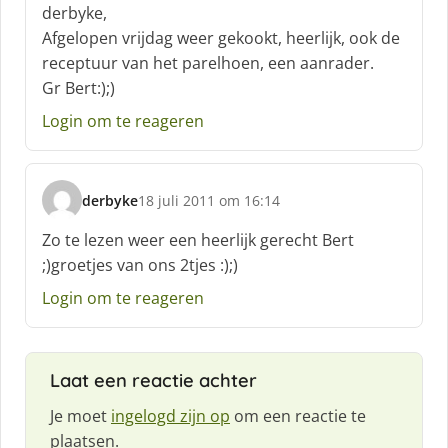
c
derbyke,
h
Afgelopen vrijdag weer gekookt, heerlijk, ook de
r
receptuur van het parelhoen, een aanrader.
e
Gr Bert:);)
e
f
Login om te reageren
:
derbyke
18 juli 2011 om 16:14
s
c
Zo te lezen weer een heerlijk gerecht Bert
h
;)groetjes van ons 2tjes :);)
r
e
Login om te reageren
e
f
:
Laat een reactie achter
Je moet
ingelogd zijn op
om een reactie te
plaatsen.