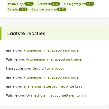
Pasta & rijst
Groenten
Kip & gevogelte
1419
1312
1297
Salades
Gezonde recepten
1216
1177
Laatste reacties
anna
over
Pruimenjam met speculaaskruiden
Wilmie
over
Pruimenjam met speculaaskruiden
HarryLohr
over
Gevuld Turks brood
anna
over
Pruimenjam met speculaaskruiden
anna
over
Snelle courgettesoep met witte kaas
Wilmie
over
Ovenschotel met courgette en tonijn