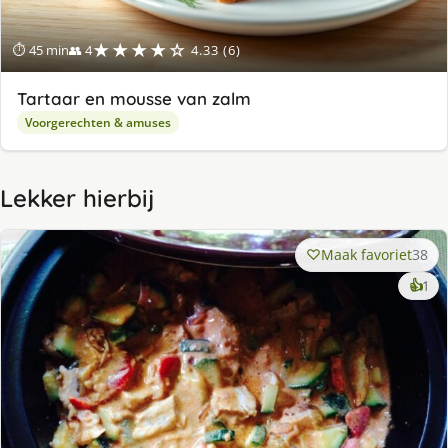
★★★★☆
⏱ 45 min
👥 4
4.33 (6)
Tartaar en mousse van zalm
Voorgerechten & amuses
Lekker hierbij
Maak favoriet
38
ke
👍
1
lek
ge