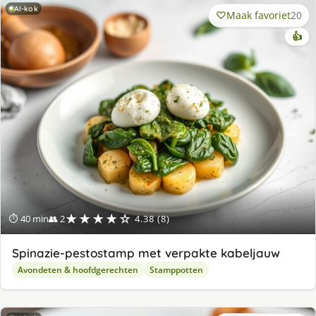
AI-kok
Maak favoriet
20
👍
★★★★☆
⏱ 40 min
👥 2
4.38 (8)
Spinazie-pestostamp met verpakte kabeljauw
Avondeten & hoofdgerechten
Stamppotten