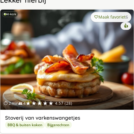
Lekker hierbij
AI-kok
Maak favoriet
6
👍
★★★★★
⏱ 2 min
👥 4
4.57 (28)
Stoverij van varkenswangetjes
BBQ & buiten koken
Bijgerechten