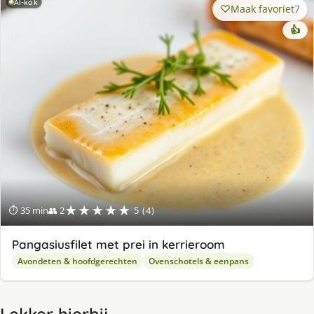
AI-kok
Maak favoriet
7
👍
★★★★★
⏱ 35 min
👥 2
5 (4)
Pangasiusfilet met prei in kerrieroom
Avondeten & hoofdgerechten
Ovenschotels & eenpans