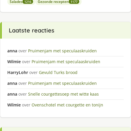
Salades
Gezonde recepten
1216
1177
Laatste reacties
anna
over
Pruimenjam met speculaaskruiden
Wilmie
over
Pruimenjam met speculaaskruiden
HarryLohr
over
Gevuld Turks brood
anna
over
Pruimenjam met speculaaskruiden
anna
over
Snelle courgettesoep met witte kaas
Wilmie
over
Ovenschotel met courgette en tonijn