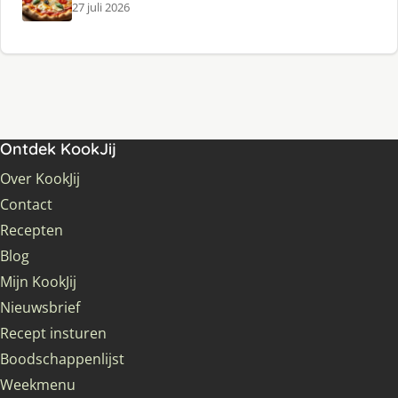
27 juli 2026
Ontdek KookJij
Over KookJij
Contact
Recepten
Blog
Mijn KookJij
Nieuwsbrief
Recept insturen
Boodschappenlijst
Weekmenu