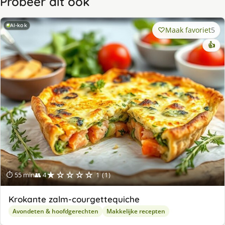
Probeer dit ook
AI-kok
Maak favoriet
5
👍
★☆☆☆☆
⏱ 55 min
👥 4
1 (1)
Krokante zalm-courgettequiche
Avondeten & hoofdgerechten
Makkelijke recepten