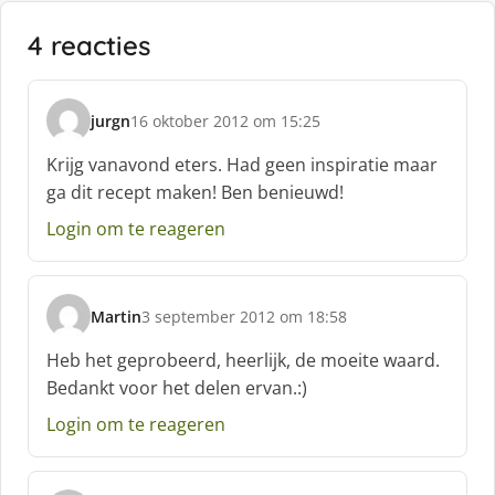
4 reacties
jurgn
16 oktober 2012 om 15:25
s
c
Krijg vanavond eters. Had geen inspiratie maar
h
ga dit recept maken! Ben benieuwd!
r
e
Login om te reageren
e
f
:
Martin
3 september 2012 om 18:58
s
c
Heb het geprobeerd, heerlijk, de moeite waard.
h
Bedankt voor het delen ervan.:)
r
e
Login om te reageren
e
f
: