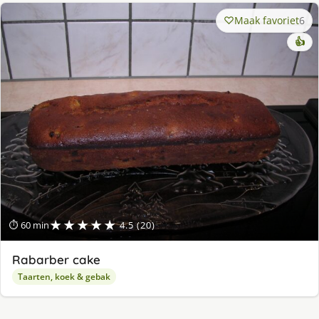
Maak favoriet
6
👍
★★★★★
⏱ 60 min
4.5 (20)
Rabarber cake
Taarten, koek & gebak