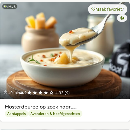
AI-kok
Maak favoriet
7
👍
★★★★☆
⏱ 40 min
👥 2
4.33 (9)
Mosterdpuree op zoek naar……
Aardappels
Avondeten & hoofdgerechten