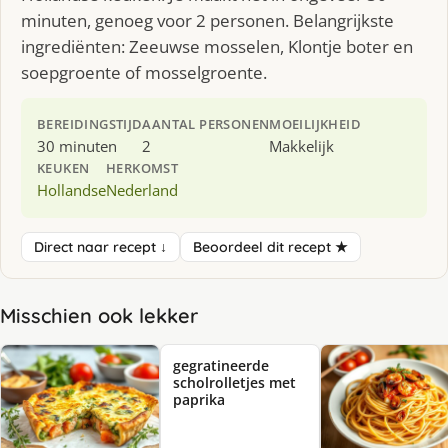
minuten, genoeg voor 2 personen. Belangrijkste
ingrediënten: Zeeuwse mosselen, Klontje boter en
soepgroente of mosselgroente.
BEREIDINGSTIJD
AANTAL PERSONEN
MOEILIJKHEID
30 minuten
2
Makkelijk
KEUKEN
HERKOMST
Hollandse
Nederland
Direct naar recept ↓
Beoordeel dit recept ★
Misschien ook lekker
gegratineerde
scholrolletjes met
paprika