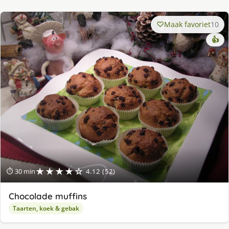
Maak favoriet
10
👍
★★★★☆
⏱ 30 min
4.12 (52)
Chocolade muffins
Taarten, koek & gebak