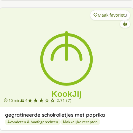
Maak favoriet
3
👍
★★★☆☆
⏱ 15 min
👥 4
2.71 (7)
gegratineerde scholrolletjes met paprika
Avondeten & hoofdgerechten
Makkelijke recepten