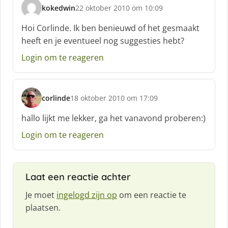
kokedwin
22 oktober 2010 om 10:09
s
c
Hoi Corlinde. Ik ben benieuwd of het gesmaakt
h
heeft en je eventueel nog suggesties hebt?
r
e
Login om te reageren
e
f
:
corlinde
18 oktober 2010 om 17:09
s
c
hallo lijkt me lekker, ga het vanavond proberen:)
h
Login om te reageren
r
e
e
f
Laat een reactie achter
:
Je moet
ingelogd zijn op
om een reactie te
plaatsen.