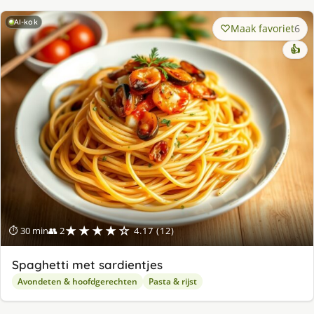
AI-kok
Maak favoriet
6
👍
★★★★☆
⏱ 30 min
👥 2
4.17 (12)
Spaghetti met sardientjes
Avondeten & hoofdgerechten
Pasta & rijst