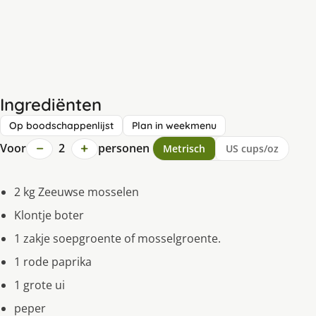
Ingrediënten
Op boodschappenlijst
Plan in weekmenu
−
+
Voor
2
personen
Metrisch
US cups/oz
2 kg Zeeuwse mosselen
Klontje boter
1 zakje soepgroente of mosselgroente.
1 rode paprika
1 grote ui
peper