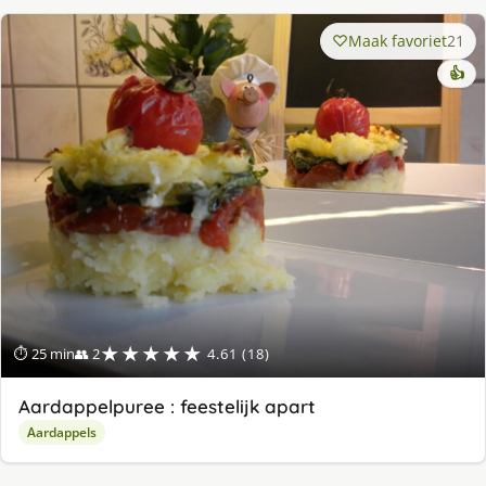
Maak favoriet
21
👍
★★★★★
⏱ 25 min
👥 2
4.61 (18)
Aardappelpuree : feestelijk apart
Aardappels