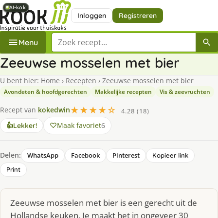
AI-kok
AI-kok
AI-kok
AI-kok
AI-kok
AI-kok
Inloggen
Registreren
Zoek een recept
Menu
Zeeuwse mosselen met bier
U bent hier:
Home
›
Recepten
›
Zeeuwse mosselen met bier
Avondeten & hoofdgerechten
Makkelijke recepten
Vis & zeevruchten
★★★★☆
Recept van
kokedwin
4.28 (18)
Maak favoriet
6
👍
Lekker!
Delen:
WhatsApp
Facebook
Pinterest
Kopieer link
Print
Zeeuwse mosselen met bier is een gerecht uit de
Hollandse keuken. Je maakt het in ongeveer 30