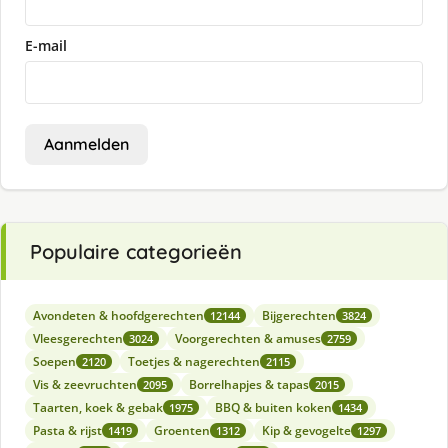
E-mail
Aanmelden
Populaire categorieën
Avondeten & hoofdgerechten
Bijgerechten
12144
3824
Vleesgerechten
Voorgerechten & amuses
3024
2759
Soepen
Toetjes & nagerechten
2120
2115
Vis & zeevruchten
Borrelhapjes & tapas
2095
2015
Taarten, koek & gebak
BBQ & buiten koken
1975
1434
Pasta & rijst
Groenten
Kip & gevogelte
1419
1312
1297