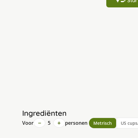
👩‍🍳 St
Ingrediënten
−
+
Voor
5
personen
Metrisch
US cups