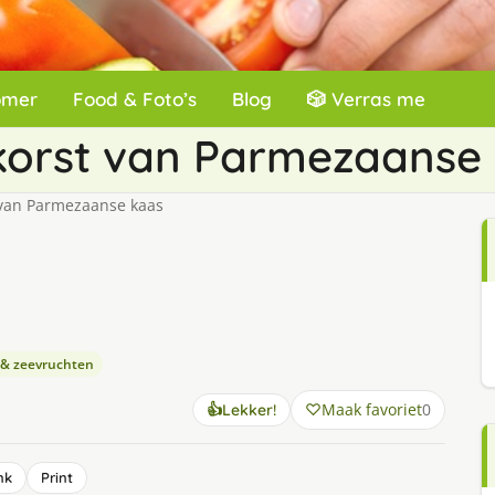
omer
Food & Foto’s
Blog
🎲 Verras me
korst van Parmezaanse
 van Parmezaanse kaas
 & zeevruchten
Maak favoriet
0
👍
Lekker!
nk
Print