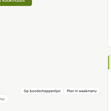
art kookmodus
Op boodschappenlijst
Plan in weekmenu
/oz