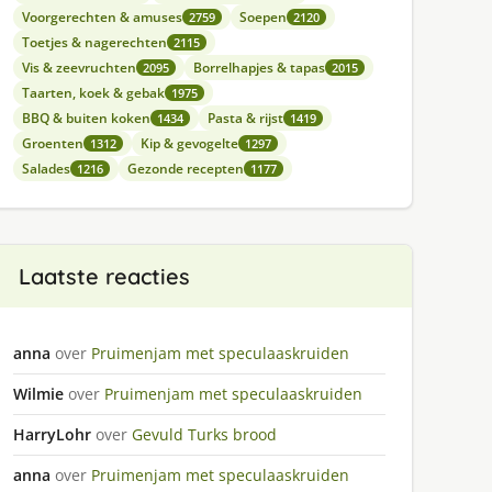
Voorgerechten & amuses
Soepen
2759
2120
Toetjes & nagerechten
2115
Vis & zeevruchten
Borrelhapjes & tapas
2095
2015
Taarten, koek & gebak
1975
BBQ & buiten koken
Pasta & rijst
1434
1419
Groenten
Kip & gevogelte
1312
1297
Salades
Gezonde recepten
1216
1177
Laatste reacties
anna
over
Pruimenjam met speculaaskruiden
Wilmie
over
Pruimenjam met speculaaskruiden
HarryLohr
over
Gevuld Turks brood
anna
over
Pruimenjam met speculaaskruiden