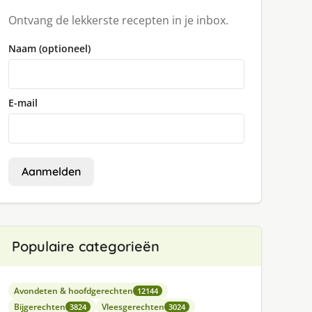
Ontvang de lekkerste recepten in je inbox.
Naam (optioneel)
E-mail
Aanmelden
Populaire categorieën
Avondeten & hoofdgerechten
12144
Bijgerechten
Vleesgerechten
3824
3024