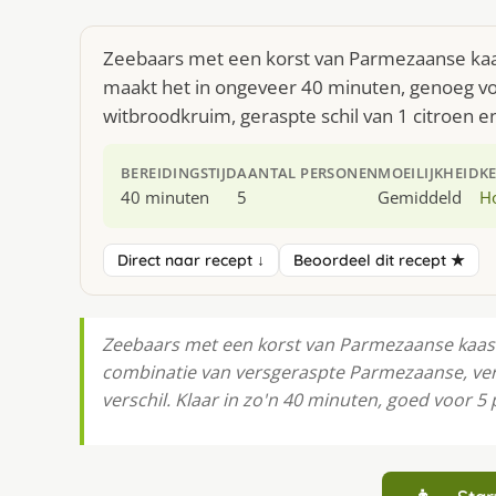
Zeebaars met een korst van Parmezaanse kaas
maakt het in ongeveer 40 minuten, genoeg voo
witbroodkruim, geraspte schil van 1 citroen e
BEREIDINGSTIJD
AANTAL PERSONEN
MOEILIJKHEID
K
40 minuten
5
Gemiddeld
H
Direct naar recept ↓
Beoordeel dit recept ★
Zeebaars met een korst van Parmezaanse kaas i
combinatie van versgeraspte Parmezaanse, ver
verschil. Klaar in zo'n 40 minuten, goed voor 5