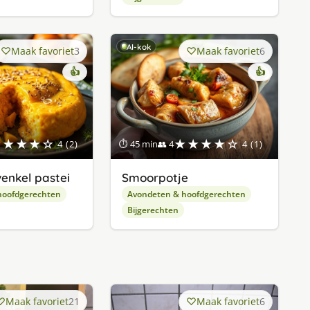
AI-kok
Maak favoriet
3
Maak favoriet
6
👍
👍
★★★★☆
★★★★☆
4 (2)
⏱ 45 min
👥 4
4 (1)
nkel pastei
Smoorpotje
hoofdgerechten
Avondeten & hoofdgerechten
Bijgerechten
Maak favoriet
21
Maak favoriet
6