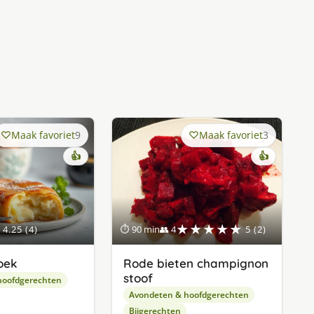
Maak favoriet
9
Maak favoriet
3
👍
👍
★★★★★
4.25 (4)
⏱ 90 min
👥 4
5 (2)
oek
Rode bieten champignon
stoof
hoofdgerechten
Avondeten & hoofdgerechten
Bijgerechten