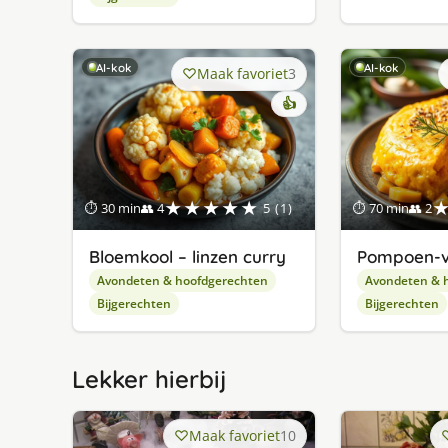
AI-kok
AI-kok
Maak favoriet
3
👍
★★★★★
⏱ 30 min
👥 4
5 (1)
⏱ 70 min
👥 2
Bloemkool – linzen curry
Pompoen-ve
Avondeten & hoofdgerechten
Avondeten & 
Bijgerechten
Bijgerechten
Lekker hierbij
Maak favoriet
10