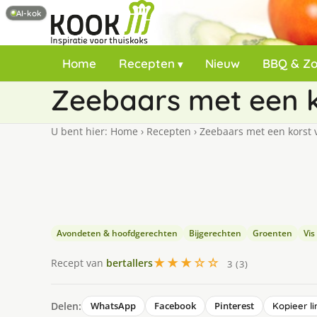
AI-kok
Home
Recepten
Nieuw
BBQ & Z
Zeebaars met een 
U bent hier:
Home
›
Recepten
›
Zeebaars met een korst
Avondeten & hoofdgerechten
Bijgerechten
Groenten
Vis
★★★☆☆
Recept van
bertallers
3 (3)
Delen:
WhatsApp
Facebook
Pinterest
Kopieer li