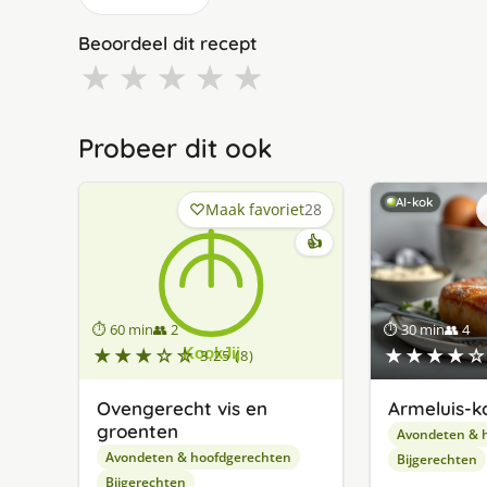
Beoordeel dit recept
★
★
★
★
★
Probeer dit ook
AI-kok
Maak favoriet
28
👍
⏱ 60 min
👥 2
⏱ 30 min
👥 4
★★★☆☆
★★★★☆
3.25 (8)
Ovengerecht vis en
Armeluis-k
groenten
Avondeten & 
Avondeten & hoofdgerechten
Bijgerechten
Bijgerechten