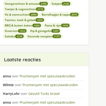
Voorgerechten & amuses
Soepen
2759
2120
Toetjes & nagerechten
2115
Vis & zeevruchten
Borrelhapjes & tapas
2094
2015
Taarten, koek & gebak
1975
BBQ & buiten koken
Pasta & rijst
1434
1419
Groenten
Kip & gevogelte
1312
1297
Salades
Gezonde recepten
1216
1177
Laatste reacties
anna
over
Pruimenjam met speculaaskruiden
Wilmie
over
Pruimenjam met speculaaskruiden
HarryLohr
over
Gevuld Turks brood
anna
over
Pruimenjam met speculaaskruiden