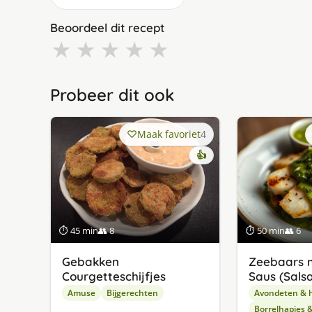
Beoordeel dit recept
★
★
★
★
★
Probeer dit ook
Maak favoriet
4
👍
⏱ 45 min
👥 8
⏱ 50 min
👥 6
Gebakken
Zeebaars 
Courgetteschijfjes
Saus (Sals
Amuse
Bijgerechten
Avondeten & 
Borrelhapjes 