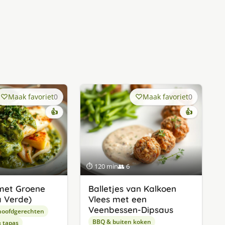
Maak favoriet
0
Maak favoriet
0
👍
👍
⏱ 120 min
👥 6
met Groene
Balletjes van Kalkoen
a Verde)
Vlees met een
Veenbessen-Dipsaus
hoofdgerechten
BBQ & buiten koken
& tapas