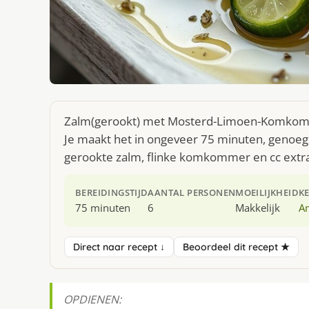
Zalm(gerookt) met Mosterd-Limoen-Komkomme
Je maakt het in ongeveer 75 minuten, genoeg 
gerookte zalm, flinke komkommer en cc extra v
BEREIDINGSTIJD
AANTAL PERSONEN
MOEILIJKHEID
K
75 minuten
6
Makkelijk
A
Direct naar recept ↓
Beoordeel dit recept ★
OPDIENEN: