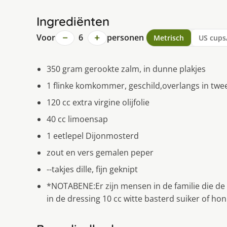
Ingrediënten
−
+
Voor
6
personen
Metrisch
US cups
350 gram gerookte zalm, in dunne plakjes
1 flinke komkommer, geschild,overlangs in twe
120 cc extra virgine olijfolie
40 cc limoensap
1 eetlepel Dijonmosterd
zout en vers gemalen peper
--takjes dille, fijn geknipt
*NOTABENE:Er zijn mensen in de familie die de
in de dressing 10 cc witte basterd suiker of hon