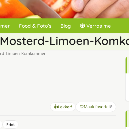
omer
Food & Foto’s
Blog
🎲 Verras me
t Mosterd-Limoen-Kom
terd-Limoen-Komkommer
Maak favoriet
8
👍
Lekker!
Print