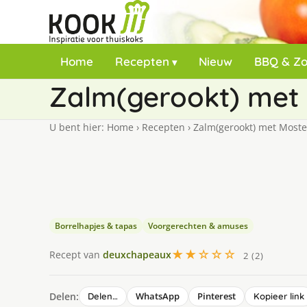
Home
Recepten
Nieuw
BBQ & Z
Zalm(gerookt) me
U bent hier:
Home
›
Recepten
›
Zalm(gerookt) met Mos
Borrelhapjes & tapas
Voorgerechten & amuses
★★☆☆☆
Recept van
deuxchapeaux
2 (2)
Delen:
WhatsApp
Pinterest
Delen…
Kopieer link