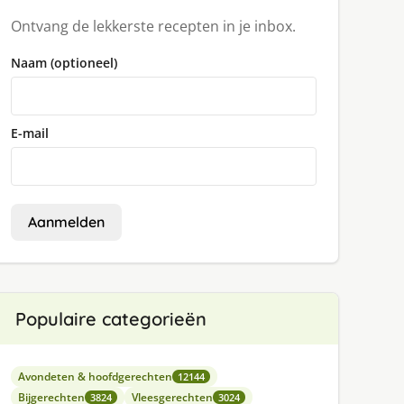
Ontvang de lekkerste recepten in je inbox.
Naam (optioneel)
E-mail
Aanmelden
Populaire categorieën
Avondeten & hoofdgerechten
12144
Bijgerechten
Vleesgerechten
3824
3024