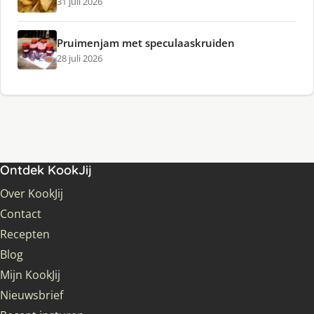
31 juli 2026
Pruimenjam met speculaaskruiden
28 juli 2026
Ontdek KookJij
Over KookJij
Contact
Recepten
Blog
Mijn KookJij
Nieuwsbrief