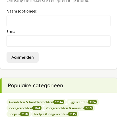
Ontvang de lekkerste recepten in je inbox.
Naam (optioneel)
E-mail
Aanmelden
Populaire categorieën
Avondeten & hoofdgerechten
Bijgerechten
12144
3824
Vleesgerechten
Voorgerechten & amuses
3024
2759
Soepen
Toetjes & nagerechten
2120
2115