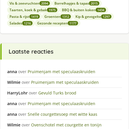
Vis & zeevruchten
Borrelhapjes & tapas
2094
2015
Taarten, koek & gebak
BBQ & buiten koken
1975
1434
Pasta & rijst
Groenten
Kip & gevogelte
1419
1312
1297
Salades
Gezonde recepten
1216
1177
Laatste reacties
anna
over
Pruimenjam met speculaaskruiden
Wilmie
over
Pruimenjam met speculaaskruiden
HarryLohr
over
Gevuld Turks brood
anna
over
Pruimenjam met speculaaskruiden
anna
over
Snelle courgettesoep met witte kaas
Wilmie
over
Ovenschotel met courgette en tonijn