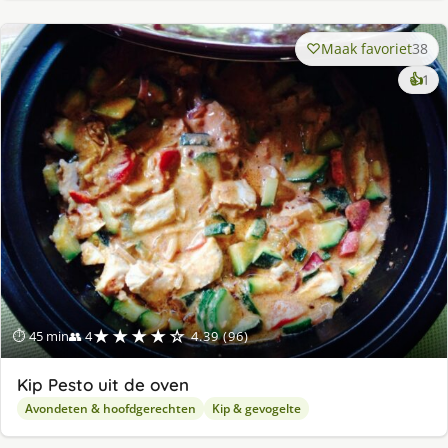
Maak favoriet
38
ke
👍
1
lek
ge
★★★★☆
⏱ 45 min
👥 4
4.39 (96)
Kip Pesto uit de oven
Avondeten & hoofdgerechten
Kip & gevogelte