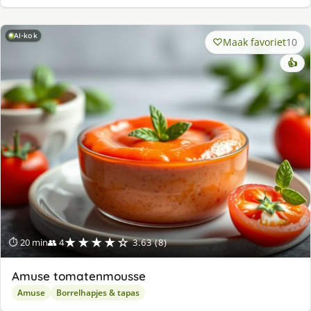
AI-kok
Maak favoriet
10
👍
★★★★☆
⏱ 20 min
👥 4
3.63 (8)
Amuse tomatenmousse
Amuse
Borrelhapjes & tapas