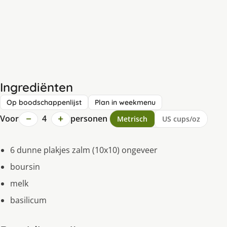
Ingrediënten
Op boodschappenlijst
Plan in weekmenu
−
+
Voor
4
personen
Metrisch
US cups/oz
6 dunne plakjes zalm (10x10) ongeveer
boursin
melk
basilicum