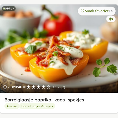
AI-kok
Maak favoriet
14
👍
★★★★☆
⏱ 20 min
👥 10
3.57 (7)
Borrelglaasje paprika- kaas- spekjes
Amuse
Borrelhapjes & tapas