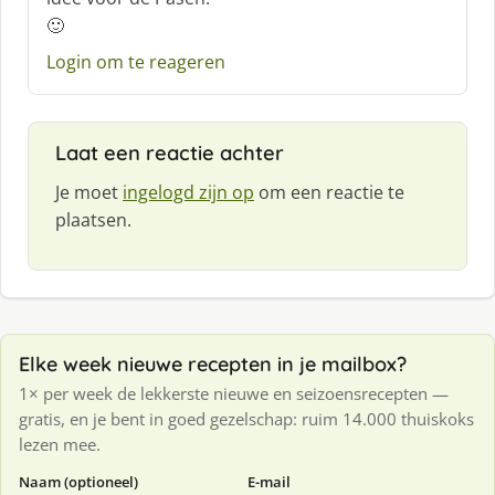
r
🙂
e
e
Login om te reageren
f
:
Laat een reactie achter
Je moet
ingelogd zijn op
om een reactie te
plaatsen.
Elke week nieuwe recepten in je mailbox?
1× per week de lekkerste nieuwe en seizoensrecepten —
gratis, en je bent in goed gezelschap: ruim 14.000 thuiskoks
lezen mee.
Naam (optioneel)
E-mail