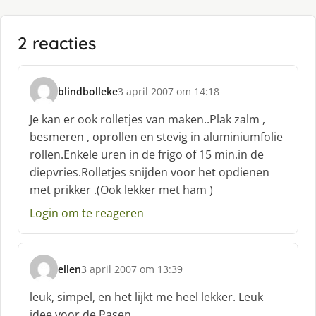
2 reacties
blindbolleke
3 april 2007 om 14:18
s
c
Je kan er ook rolletjes van maken..Plak zalm ,
h
besmeren , oprollen en stevig in aluminiumfolie
r
rollen.Enkele uren in de frigo of 15 min.in de
e
diepvries.Rolletjes snijden voor het opdienen
e
f
met prikker .(Ook lekker met ham )
:
Login om te reageren
ellen
3 april 2007 om 13:39
s
c
leuk, simpel, en het lijkt me heel lekker. Leuk
h
idee voor de Pasen.