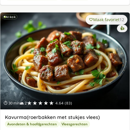
AI-kok
Maak favoriet
12
👍
★★★★★
⏱ 30 min
👥 2
4.64 (83)
Kavurma(roerbakken met stukjes vlees)
Avondeten & hoofdgerechten
Vleesgerechten