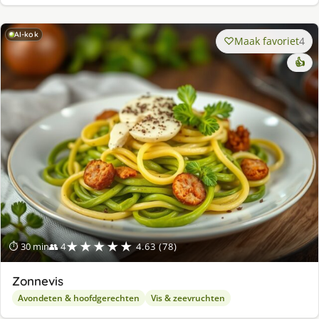
AI-kok
Maak favoriet
4
👍
★★★★★
⏱ 30 min
👥 4
4.63 (78)
Zonnevis
Avondeten & hoofdgerechten
Vis & zeevruchten