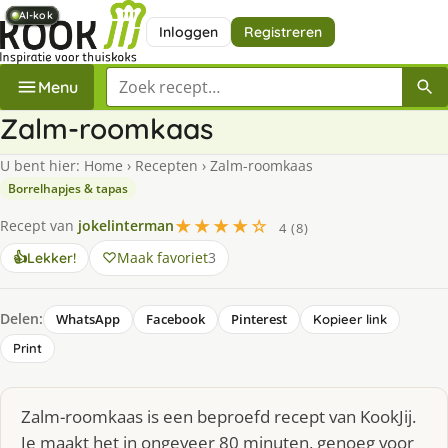
AI-kok
AI-kok
AI-kok
AI-kok
AI-kok
AI-kok
AI-kok
AI-kok
Inloggen
Registreren
Zoek een recept
Menu
Zalm-roomkaas
U bent hier:
Home
›
Recepten
›
Zalm-roomkaas
Borrelhapjes & tapas
★★★★☆
Recept van
jokelinterman
4 (8)
Maak favoriet
3
👍
Lekker!
Delen:
WhatsApp
Facebook
Pinterest
Kopieer link
Print
Zalm-roomkaas is een beproefd recept van KookJij.
Je maakt het in ongeveer 80 minuten, genoeg voor