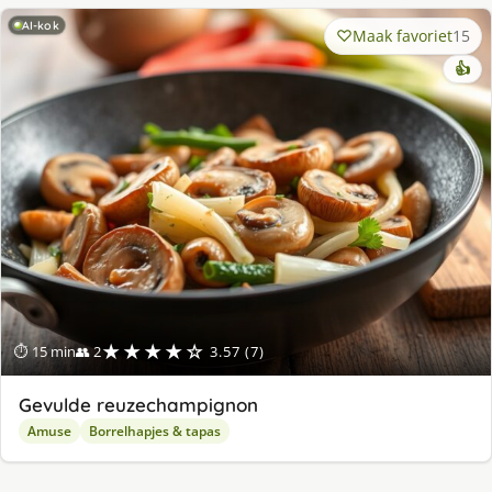
AI-kok
Maak favoriet
15
👍
★★★★☆
⏱ 15 min
👥 2
3.57 (7)
Gevulde reuzechampignon
Amuse
Borrelhapjes & tapas