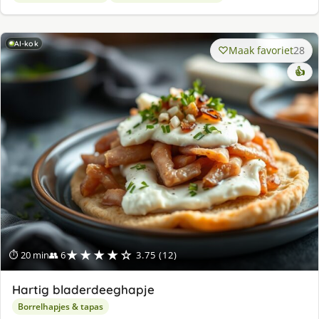
AI-kok
Maak favoriet
28
👍
★★★★☆
⏱ 20 min
👥 6
3.75 (12)
Hartig bladerdeeghapje
Borrelhapjes & tapas