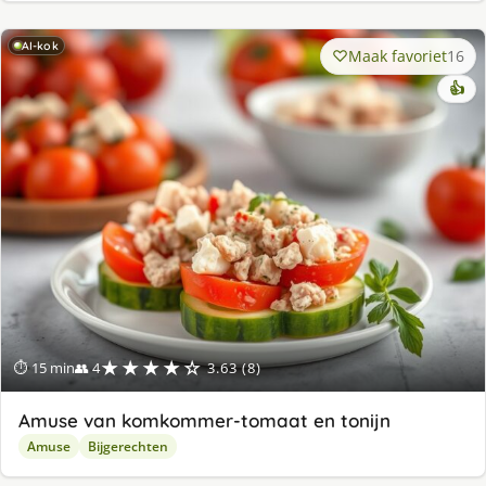
AI-kok
Maak favoriet
16
👍
★★★★☆
⏱ 15 min
👥 4
3.63 (8)
Amuse van komkommer-tomaat en tonijn
Amuse
Bijgerechten