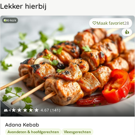
Lekker hierbij
AI-kok
Maak favoriet
28
👍
★★★★★
👥 4
4.67 (141)
Adana Kebab
Avondeten & hoofdgerechten
Vleesgerechten