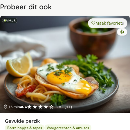
Probeer dit ook
AI-kok
Maak favoriet
9
👍
★★★★☆
⏱ 15 min
👥 4
3.82 (11)
Gevulde perzik
Borrelhapjes & tapas
Voorgerechten & amuses