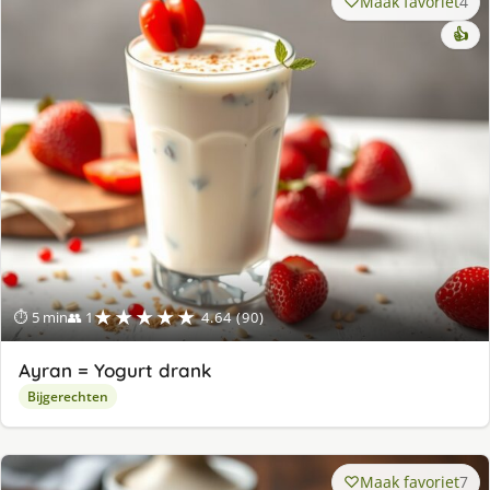
Maak favoriet
4
👍
★★★★★
⏱ 5 min
👥 1
4.64 (90)
Ayran = Yogurt drank
Bijgerechten
Maak favoriet
7