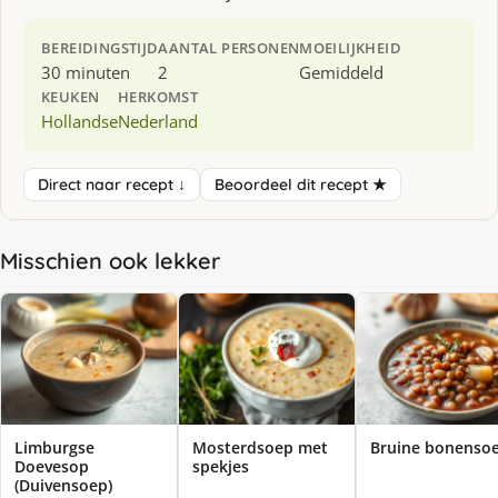
BEREIDINGSTIJD
AANTAL PERSONEN
MOEILIJKHEID
30 minuten
2
Gemiddeld
KEUKEN
HERKOMST
Hollandse
Nederland
Direct naar recept ↓
Beoordeel dit recept ★
Misschien ook lekker
Limburgse
Mosterdsoep met
Bruine bonenso
Doevesop
spekjes
(Duivensoep)