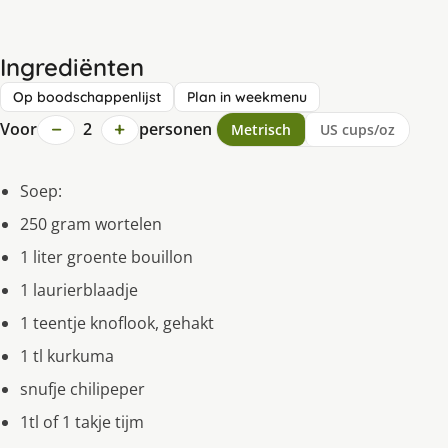
Ingrediënten
Op boodschappenlijst
Plan in weekmenu
−
+
Voor
2
personen
Metrisch
US cups/oz
Soep:
250 gram wortelen
1 liter groente bouillon
1 laurierblaadje
1 teentje knoflook, gehakt
1 tl kurkuma
snufje chilipeper
1tl of 1 takje tijm