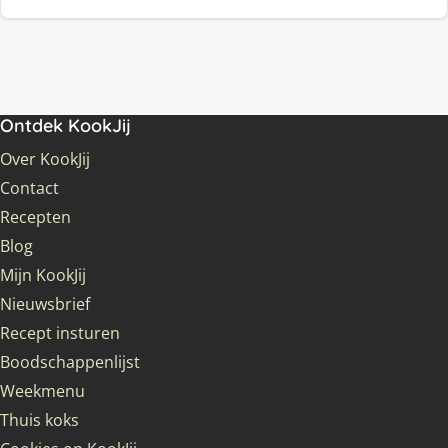
Ontdek KookJij
Over KookJij
Contact
Recepten
Blog
Mijn KookJij
Nieuwsbrief
Recept insturen
Boodschappenlijst
Weekmenu
Thuis koks