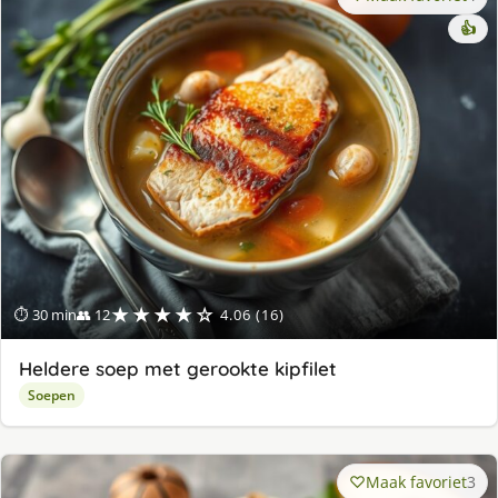
👍
★★★★☆
⏱ 30 min
👥 12
4.06 (16)
Heldere soep met gerookte kipfilet
Soepen
Maak favoriet
3