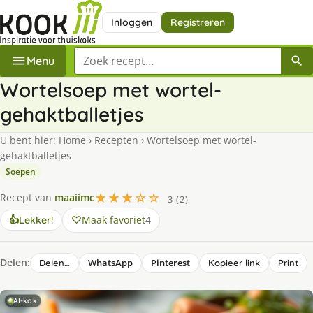
Inloggen
Registreren
Zoek een recept
Menu
Wortelsoep met wortel-
gehaktballetjes
U bent hier:
Home
›
Recepten
›
Wortelsoep met wortel-
gehaktballetjes
Soepen
★★★☆☆
Recept van
maaiimc
3 (2)
Maak favoriet
4
👍
Lekker!
Delen:
WhatsApp
Pinterest
Delen…
Kopieer link
Print
AI-kok