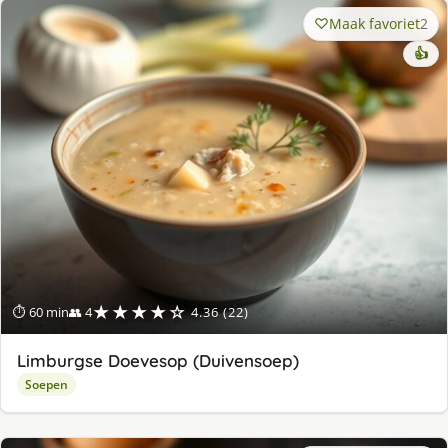
Maak favoriet
2
👍
★★★★☆
⏱ 60 min
👥 4
4.36 (22)
Limburgse Doevesop (Duivensoep)
Soepen