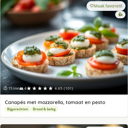
Maak favoriet
8
👍
★★★★★
⏱ 15 min
👥 4
4.65 (101)
Canapés met mozzarella, tomaat en pesto
Bijgerechten
Brood & beleg