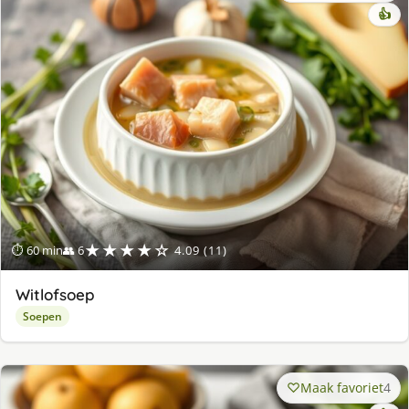
👍
★★★★☆
⏱ 60 min
👥 6
4.09 (11)
Witlofsoep
Soepen
Maak favoriet
4