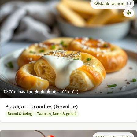
Maak favoriet
19
👍
★★★★★
⏱ 70 min
👥 1
4.62 (101)
Pogaça = broodjes (Gevulde)
Brood & beleg
Taarten, koek & gebak