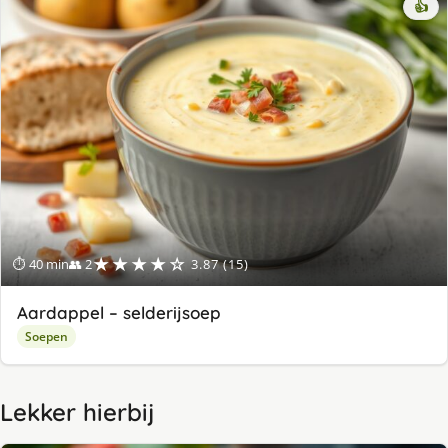
👍
★★★★☆
⏱ 40 min
👥 2
3.87 (15)
Aardappel – selderijsoep
Soepen
Lekker hierbij