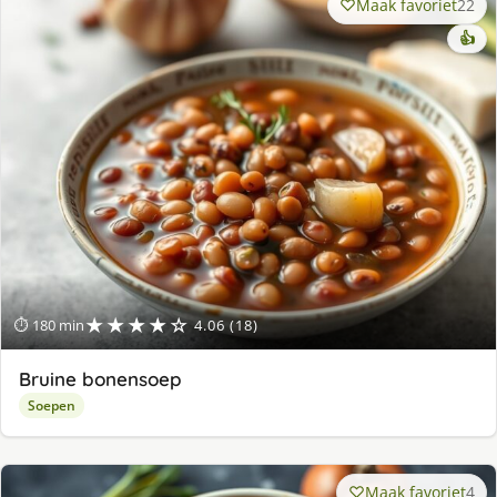
Maak favoriet
22
👍
★★★★☆
⏱ 180 min
4.06 (18)
Bruine bonensoep
Soepen
Maak favoriet
4