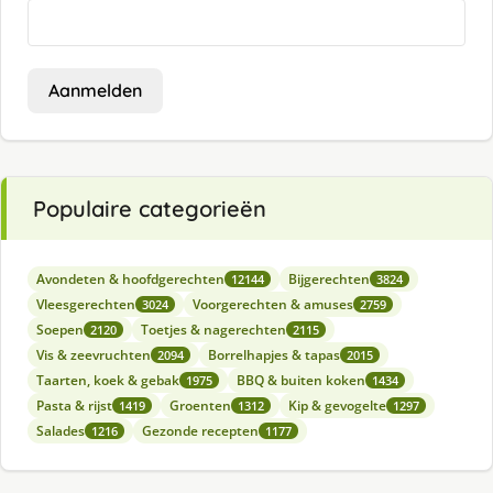
Aanmelden
Populaire categorieën
Avondeten & hoofdgerechten
Bijgerechten
12144
3824
Vleesgerechten
Voorgerechten & amuses
3024
2759
Soepen
Toetjes & nagerechten
2120
2115
Vis & zeevruchten
Borrelhapjes & tapas
2094
2015
Taarten, koek & gebak
BBQ & buiten koken
1975
1434
Pasta & rijst
Groenten
Kip & gevogelte
1419
1312
1297
Salades
Gezonde recepten
1216
1177