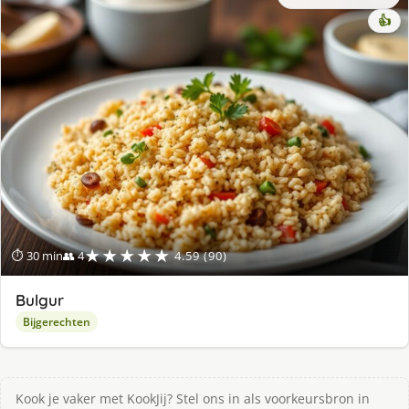
👍
★★★★★
⏱ 30 min
👥 4
4.59 (90)
Bulgur
Bijgerechten
Kook je vaker met KookJij? Stel ons in als voorkeursbron in