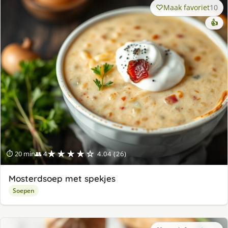
Maak favoriet
10
👍
★★★★☆
⏱ 20 min
👥 4
4.04 (26)
Mosterdsoep met spekjes
Soepen