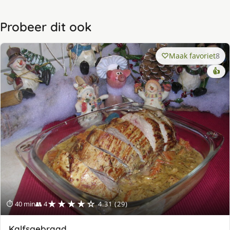
Probeer dit ook
Maak favoriet
8
👍
★★★★☆
⏱ 40 min
👥 4
4.31 (29)
Kalfsgebraad