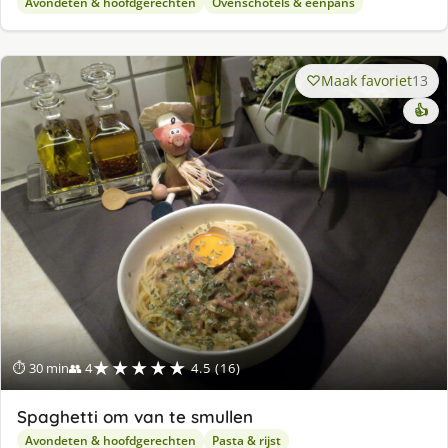
Avondeten & hoofdgerechten
Ovenschotels & eenpans
Maak favoriet
13
👍
★★★★★
⏱ 30 min
👥 4
4.5 (16)
Spaghetti om van te smullen
Avondeten & hoofdgerechten
Pasta & rijst