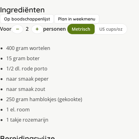
Ingrediënten
Op boodschappenlijst
Plan in weekmenu
−
+
Voor
2
personen
Metrisch
US cups/oz
400 gram wortelen
15 gram boter
1/2 dl. rode porto
naar smaak peper
naar smaak zout
250 gram hamblokjes (gekookte)
1 el. room
1 takje rozemarijn
Bereidingswijze