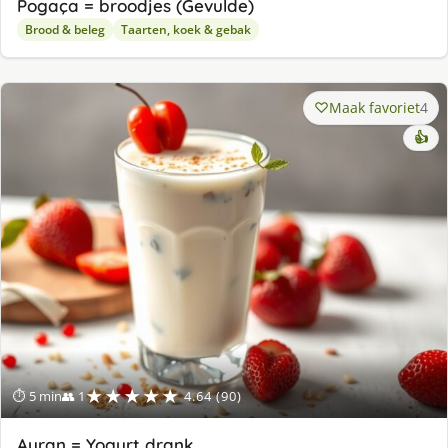
Pogaça = broodjes (Gevulde)
Brood & beleg
Taarten, koek & gebak
Maak favoriet
4
👍
★★★★★
⏱ 5 min
👥 1
4.64 (90)
Ayran = Yogurt drank