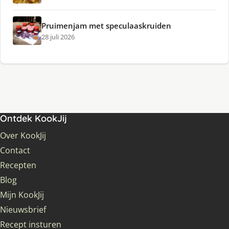
Pruimenjam met speculaaskruiden
28 juli 2026
Ontdek KookJij
Over KookJij
Contact
Recepten
Blog
Mijn KookJij
Nieuwsbrief
Recept insturen