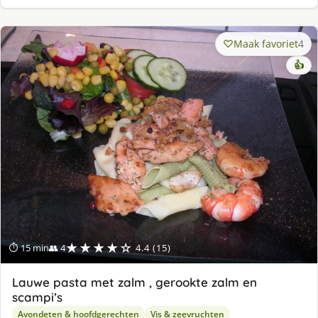
Maak favoriet
4
👍
★★★★☆
⏱ 15 min
👥 4
4.4 (15)
Lauwe pasta met zalm , gerookte zalm en
scampi’s
Avondeten & hoofdgerechten
Vis & zeevruchten