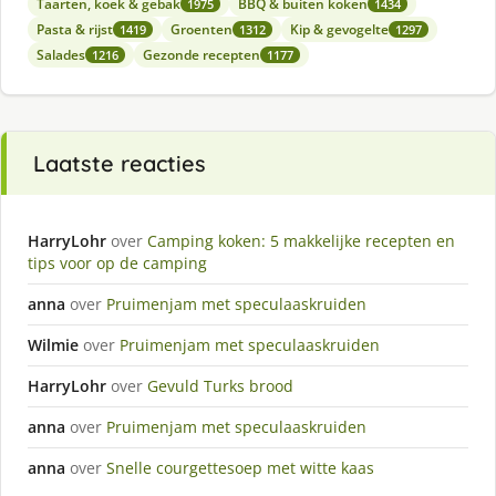
Taarten, koek & gebak
BBQ & buiten koken
1975
1434
Pasta & rijst
Groenten
Kip & gevogelte
1419
1312
1297
Salades
Gezonde recepten
1216
1177
Laatste reacties
HarryLohr
over
Camping koken: 5 makkelijke recepten en
tips voor op de camping
anna
over
Pruimenjam met speculaaskruiden
Wilmie
over
Pruimenjam met speculaaskruiden
HarryLohr
over
Gevuld Turks brood
anna
over
Pruimenjam met speculaaskruiden
anna
over
Snelle courgettesoep met witte kaas