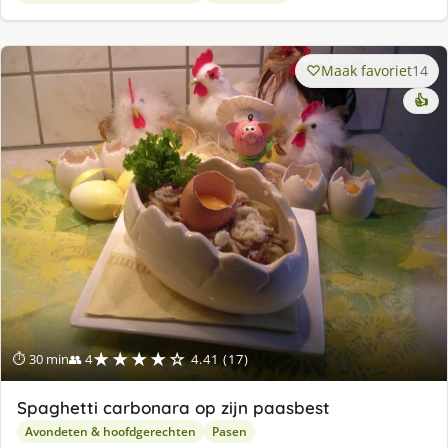
Maak favoriet
14
👍
★★★★☆
⏱ 30 min
👥 4
4.41 (17)
Spaghetti carbonara op zijn paasbest
Avondeten & hoofdgerechten
Pasen