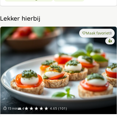
Lekker hierbij
Maak favoriet
8
👍
★★★★★
⏱ 15 min
👥 4
4.65 (101)