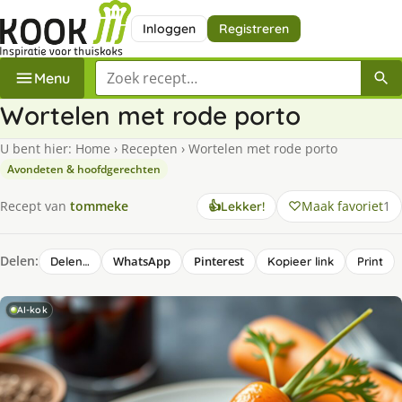
Inloggen
Registreren
Zoek een recept
Menu
Wortelen met rode porto
U bent hier:
Home
›
Recepten
›
Wortelen met rode porto
Avondeten & hoofdgerechten
Maak favoriet
1
Recept van
tommeke
👍
Lekker!
Delen:
WhatsApp
Pinterest
Delen…
Kopieer link
Print
AI-kok