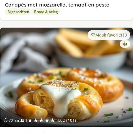
Canapés met mozzarella, tomaat en pesto
Bijgerechten
Brood & beleg
Maak favoriet
19
👍
★★★★★
⏱ 70 min
👥 1
4.62 (101)