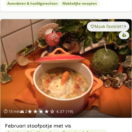
Avondeten & hoofdgerechten
Makkelijke recepten
Maak favoriet
19
👍
★★★★☆
⏱ 15 min
👥 2
4.37 (19)
Februari stoofpotje met vis