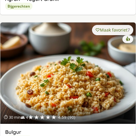
Bijgerechten
Maak favoriet
7
👍
★★★★★
⏱ 30 min
👥 4
4.59 (90)
Bulgur