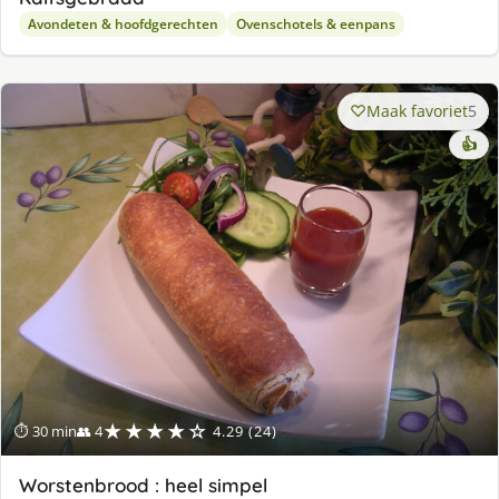
Avondeten & hoofdgerechten
Ovenschotels & eenpans
Maak favoriet
5
👍
★★★★☆
⏱ 30 min
👥 4
4.29 (24)
Worstenbrood : heel simpel