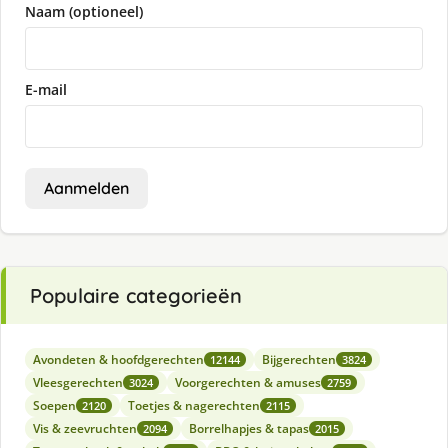
Naam (optioneel)
E-mail
Aanmelden
Populaire categorieën
Avondeten & hoofdgerechten
Bijgerechten
12144
3824
Vleesgerechten
Voorgerechten & amuses
3024
2759
Soepen
Toetjes & nagerechten
2120
2115
Vis & zeevruchten
Borrelhapjes & tapas
2094
2015