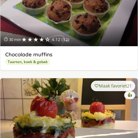
★★★★☆
⏱ 30 min
4.12 (52)
Chocolade muffins
Taarten, koek & gebak
Maak favoriet
21
👍