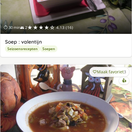
★★★★☆
⏱ 30 min
👥 2
4.13 (16)
Soep : valentijn
Seizoensrecepten
Soepen
Maak favoriet
3
👍