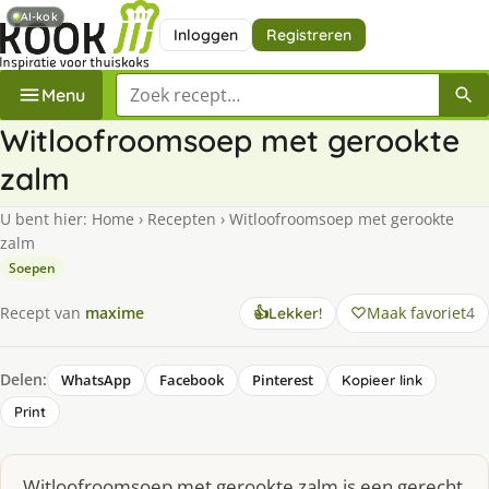
AI-kok
Inloggen
Registreren
Zoek een recept
Menu
Witloofroomsoep met gerookte
zalm
U bent hier:
Home
›
Recepten
›
Witloofroomsoep met gerookte
zalm
Soepen
Maak favoriet
4
Recept van
maxime
👍
Lekker!
Delen:
WhatsApp
Facebook
Pinterest
Kopieer link
Print
Witloofroomsoep met gerookte zalm is een gerecht