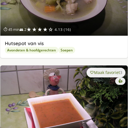
★★★★☆
⏱ 45 min
👥 2
4.13 (16)
Hutsepot van vis
Avondeten & hoofdgerechten
Soepen
Maak favoriet
3
👍