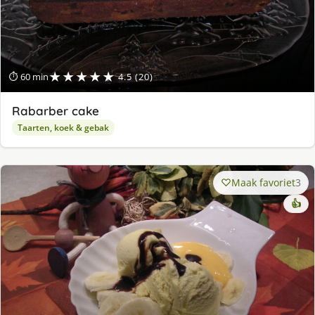
★★★★★
⏱ 60 min
4.5 (20)
Rabarber cake
Taarten, koek & gebak
Maak favoriet
3
👍