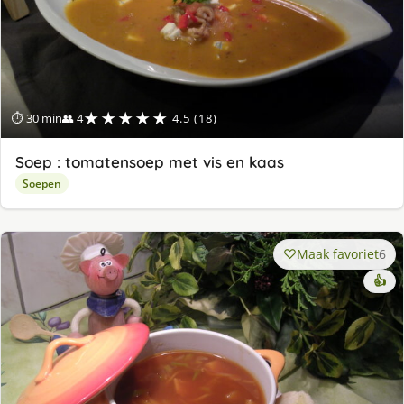
★★★★★
⏱ 30 min
👥 4
4.5 (18)
Soep : tomatensoep met vis en kaas
Soepen
Maak favoriet
6
👍