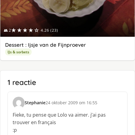
★★★★☆
👥 2
4.26 (23)
Dessert : Ijsje van de Fijnproever
IJs & sorbets
1 reactie
Stephanie
24 oktober 2009 om 16:55
s
c
Fieke, tu pense que Lolo va aimer. j’ai pas
h
trouver en français
r
:p
e