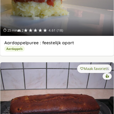
★★★★★
⏱ 25 min
👥 2
4.61 (18)
Aardappelpuree : feestelijk apart
Aardappels
Maak favoriet
6
👍