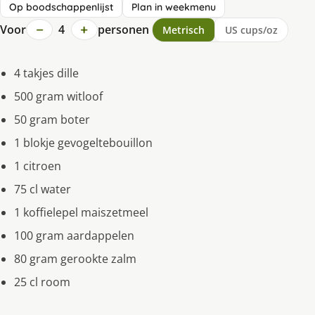
Op boodschappenlijst
Plan in weekmenu
−
+
Voor
4
personen
Metrisch
US cups/oz
4 takjes dille
500 gram witloof
50 gram boter
1 blokje gevogeltebouillon
1 citroen
75 cl water
1 koffielepel maiszetmeel
100 gram aardappelen
80 gram gerookte zalm
25 cl room