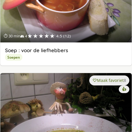
★★★★★
⏱ 30 min
👥 4
4.5 (12)
Soep : voor de liefhebbers
Soepen
Maak favoriet
8
👍