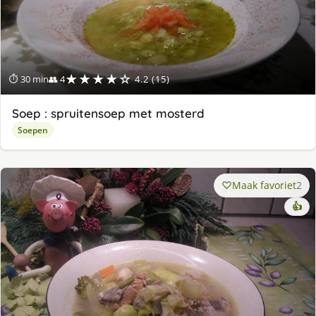
★★★★☆
⏱ 30 min
👥 4
4.2 (15)
Soep : spruitensoep met mosterd
Soepen
Maak favoriet
2
👍