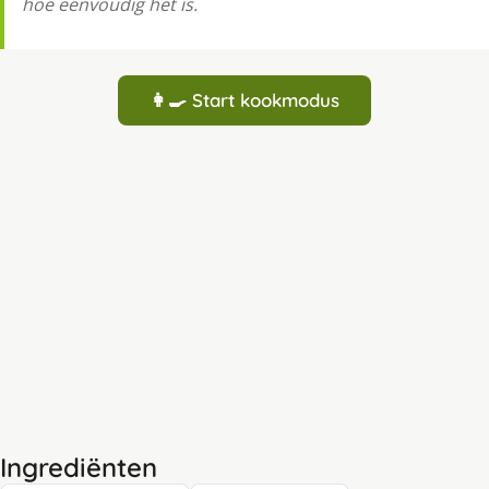
hoe eenvoudig het is.
👩‍🍳 Start kookmodus
Ingrediënten