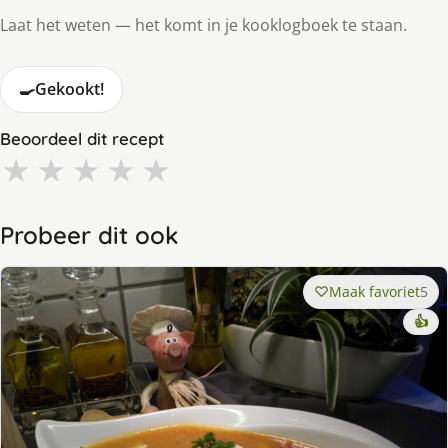
Laat het weten — het komt in je kooklogboek te staan.
🍳
Gekookt!
Beoordeel dit recept
★
★
★
★
★
Probeer dit ook
Maak favoriet
5
👍