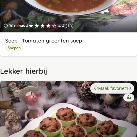
★★★★☆
⏱ 30 min
👥 4
4.4 (10)
Soep : Tomaten groenten soep
Soepen
Lekker hierbij
Maak favoriet
10
👍