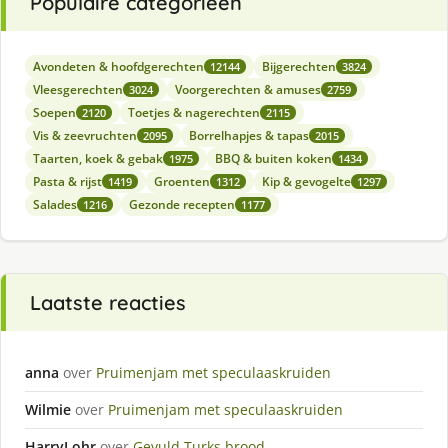
Populaire categorieën
Avondeten & hoofdgerechten
Bijgerechten
12144
3824
Vleesgerechten
Voorgerechten & amuses
3024
2759
Soepen
Toetjes & nagerechten
2120
2115
Vis & zeevruchten
Borrelhapjes & tapas
2095
2015
Taarten, koek & gebak
BBQ & buiten koken
1975
1434
Pasta & rijst
Groenten
Kip & gevogelte
1419
1312
1297
Salades
Gezonde recepten
1216
1177
Laatste reacties
anna
over
Pruimenjam met speculaaskruiden
Wilmie
over
Pruimenjam met speculaaskruiden
HarryLohr
over
Gevuld Turks brood