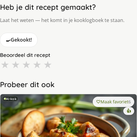
Heb je dit recept gemaakt?
Laat het weten — het komt in je kooklogboek te staan.
🍳
Gekookt!
Beoordeel dit recept
★
★
★
★
★
Probeer dit ook
AI-kok
Maak favoriet
6
👍