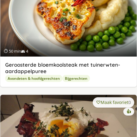
⏱ 50 min
👥 4
Geroosterde bloemkoolsteak met tuinerwten-
aardappelpuree
Avondeten & hoofdgerechten
Bijgerechten
Maak favoriet
0
👍