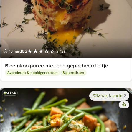
★★★☆☆
⏱ 45 min
👥 2
3 (2)
Bloemkoolpuree met een gepocheerd eitje
Avondeten & hoofdgerechten
Bijgerechten
AI-kok
Maak favoriet
2
👍