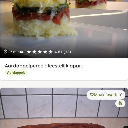
★★★★★
⏱ 25 min
👥 2
4.61 (18)
Aardappelpuree : feestelijk apart
Aardappels
Maak favoriet
6
👍