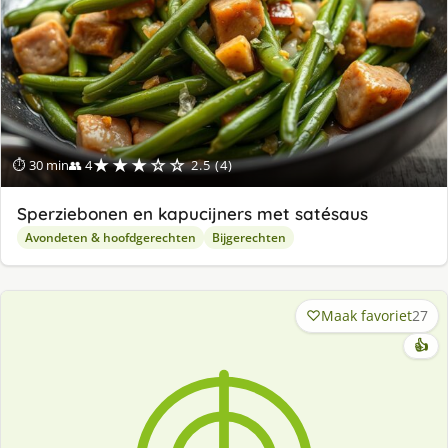
★★★☆☆
⏱ 30 min
👥 4
2.5 (4)
Sperziebonen en kapucijners met satésaus
Avondeten & hoofdgerechten
Bijgerechten
Maak favoriet
27
👍