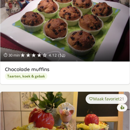
★★★★☆
⏱ 30 min
4.12 (52)
Chocolade muffins
Taarten, koek & gebak
Maak favoriet
21
👍