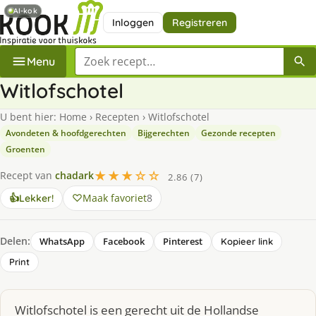
AI-kok
Inloggen
Registreren
Zoek een recept
Menu
Witlofschotel
U bent hier:
Home
›
Recepten
›
Witlofschotel
Avondeten & hoofdgerechten
Bijgerechten
Gezonde recepten
Groenten
★★★☆☆
Recept van
chadark
2.86 (7)
Maak favoriet
8
👍
Lekker!
Delen:
WhatsApp
Facebook
Pinterest
Kopieer link
Print
Witlofschotel is een gerecht uit de Hollandse