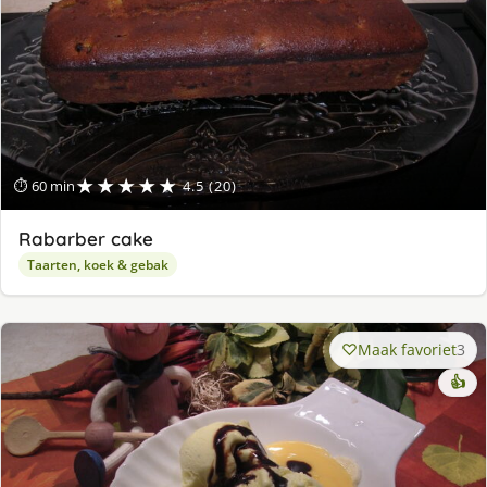
★★★★★
⏱ 60 min
4.5 (20)
Rabarber cake
Taarten, koek & gebak
Maak favoriet
3
👍