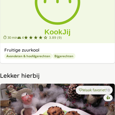
★★★★☆
⏱ 30 min
👥 4
3.89 (9)
Fruitige zuurkool
Avondeten & hoofdgerechten
Bijgerechten
Lekker hierbij
Maak favoriet
10
👍