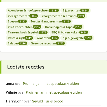
Avondeten & hoofdgerechten
Bijgerechten
12144
3824
Vleesgerechten
Voorgerechten & amuses
3024
2759
Soepen
Toetjes & nagerechten
2120
2115
Vis & zeevruchten
Borrelhapjes & tapas
2095
2015
Taarten, koek & gebak
BBQ & buiten koken
1975
1434
Pasta & rijst
Groenten
Kip & gevogelte
1419
1312
1297
Salades
Gezonde recepten
1216
1177
Laatste reacties
anna
over
Pruimenjam met speculaaskruiden
Wilmie
over
Pruimenjam met speculaaskruiden
HarryLohr
over
Gevuld Turks brood