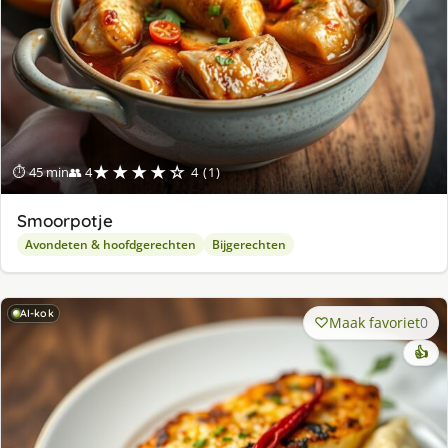
★★★★☆
⏱ 45 min
👥 4
4 (1)
Smoorpotje
Avondeten & hoofdgerechten
Bijgerechten
AI-kok
Maak favoriet
0
👍