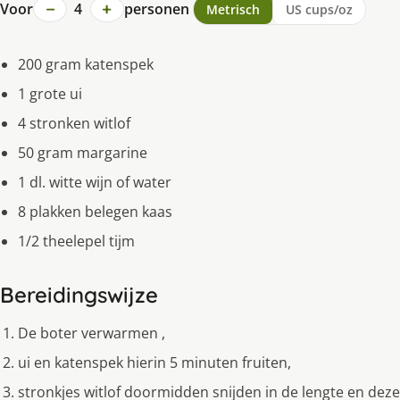
−
+
Voor
4
personen
Metrisch
US cups/oz
200 gram katenspek
1 grote ui
4 stronken witlof
50 gram margarine
1 dl. witte wijn of water
8 plakken belegen kaas
1/2 theelepel tijm
Bereidingswijze
De boter verwarmen ,
ui en katenspek hierin 5 minuten fruiten,
stronkjes witlof doormidden snijden in de lengte en deze