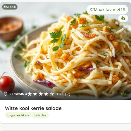
AI-kok
Maak favoriet
18
👍
★★★★☆
⏱ 30 min
👥 4
3.71 (7)
Witte kool kerrie salade
Bijgerechten
Salades