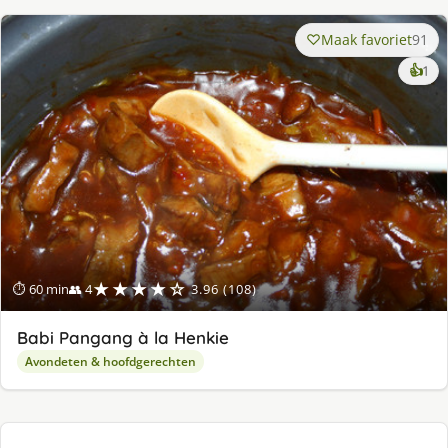
Maak favoriet
91
ke
👍
1
lek
ge
★★★★☆
⏱ 60 min
👥 4
3.96 (108)
Babi Pangang à la Henkie
Avondeten & hoofdgerechten