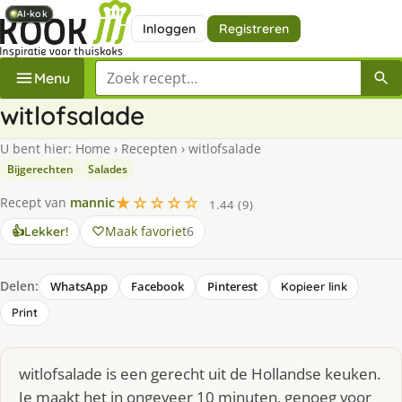
AI-kok
AI-kok
AI-kok
AI-kok
Inloggen
Registreren
Zoek een recept
Menu
witlofsalade
U bent hier:
Home
›
Recepten
›
witlofsalade
Bijgerechten
Salades
★☆☆☆☆
Recept van
mannic
1.44 (9)
Maak favoriet
6
👍
Lekker!
Delen:
WhatsApp
Facebook
Pinterest
Kopieer link
Print
witlofsalade is een gerecht uit de Hollandse keuken.
Je maakt het in ongeveer 10 minuten, genoeg voor