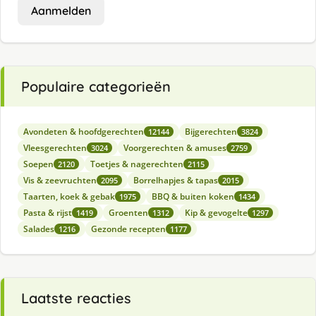
Aanmelden
Populaire categorieën
Avondeten & hoofdgerechten
Bijgerechten
12144
3824
Vleesgerechten
Voorgerechten & amuses
3024
2759
Soepen
Toetjes & nagerechten
2120
2115
Vis & zeevruchten
Borrelhapjes & tapas
2095
2015
Taarten, koek & gebak
BBQ & buiten koken
1975
1434
Pasta & rijst
Groenten
Kip & gevogelte
1419
1312
1297
Salades
Gezonde recepten
1216
1177
Laatste reacties