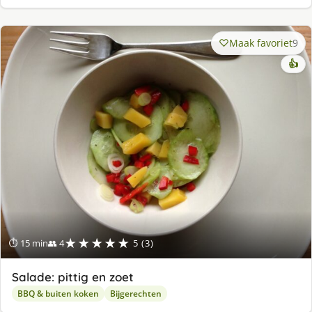
Maak favoriet
9
👍
★★★★★
⏱ 15 min
👥 4
5 (3)
Salade: pittig en zoet
BBQ & buiten koken
Bijgerechten