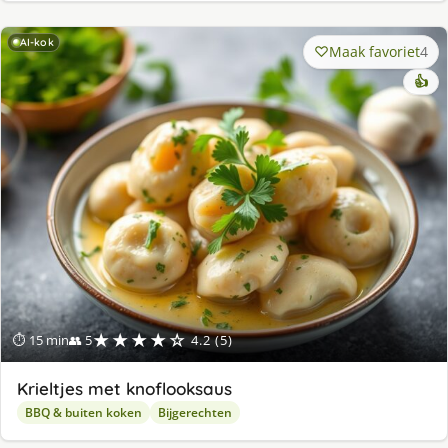
AI-kok
Maak favoriet
4
👍
★★★★☆
⏱ 15 min
👥 5
4.2 (5)
Krieltjes met knoflooksaus
BBQ & buiten koken
Bijgerechten