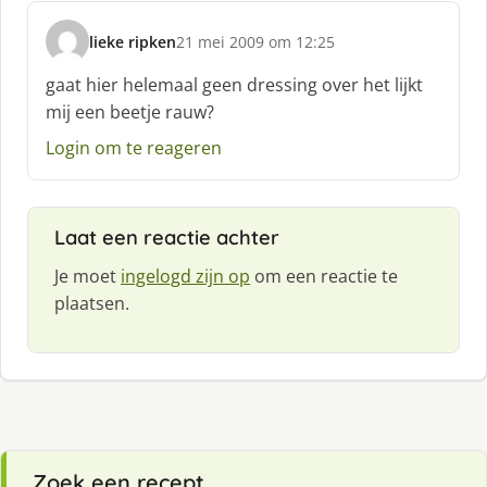
:
lieke ripken
21 mei 2009 om 12:25
s
c
gaat hier helemaal geen dressing over het lijkt
h
mij een beetje rauw?
r
e
Login om te reageren
e
f
:
Laat een reactie achter
Je moet
ingelogd zijn op
om een reactie te
plaatsen.
Zoek een recept