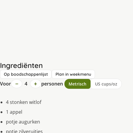
Ingrediënten
Op boodschappenlijst
Plan in weekmenu
−
+
Voor
4
personen
Metrisch
US cups/oz
4 stonken witlof
1 appel
potje augurken
potje zilveruitjes