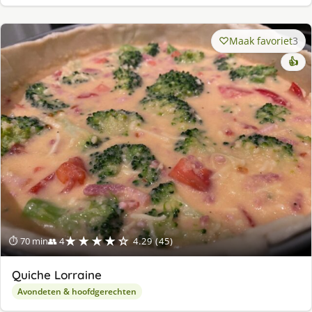
Maak favoriet
3
👍
★★★★☆
⏱ 70 min
👥 4
4.29 (45)
Quiche Lorraine
Avondeten & hoofdgerechten