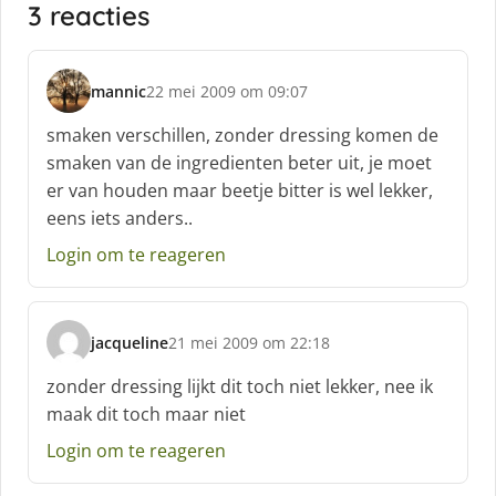
3 reacties
mannic
22 mei 2009 om 09:07
s
c
smaken verschillen, zonder dressing komen de
h
smaken van de ingredienten beter uit, je moet
r
er van houden maar beetje bitter is wel lekker,
e
eens iets anders..
e
f
Login om te reageren
:
jacqueline
21 mei 2009 om 22:18
s
c
zonder dressing lijkt dit toch niet lekker, nee ik
h
maak dit toch maar niet
r
e
Login om te reageren
e
f