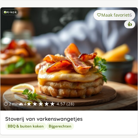
AI-kok
Maak favoriet
6
👍
★★★★★
⏱ 2 min
👥 4
4.57 (28)
Stoverij van varkenswangetjes
BBQ & buiten koken
Bijgerechten