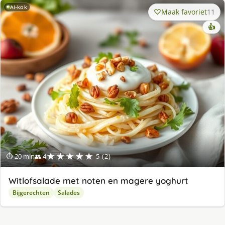
AI-kok
Maak favoriet
11
👍
★★★★★
⏱ 20 min
👥 4
5 (2)
Witlofsalade met noten en magere yoghurt
Bijgerechten
Salades