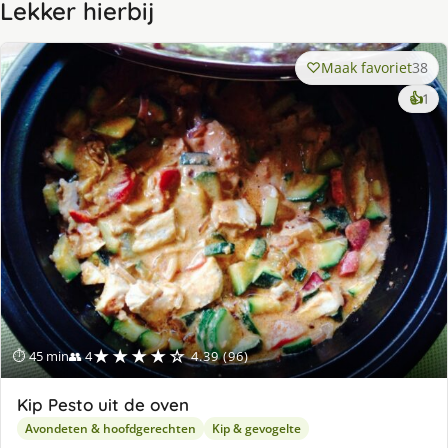
Lekker hierbij
Maak favoriet
38
ke
👍
1
lek
ge
★★★★☆
⏱ 45 min
👥 4
4.39 (96)
Kip Pesto uit de oven
Avondeten & hoofdgerechten
Kip & gevogelte