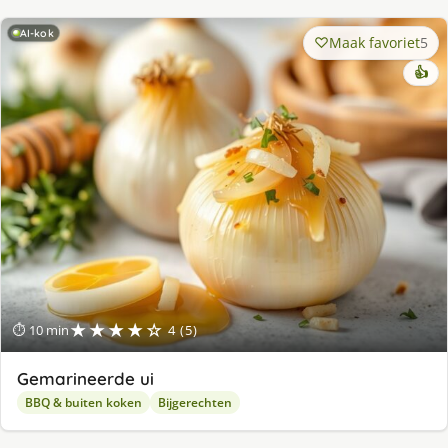
AI-kok
Maak favoriet
5
👍
★★★★☆
⏱ 10 min
4 (5)
Gemarineerde ui
BBQ & buiten koken
Bijgerechten