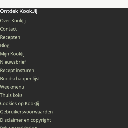
Ontdek KookJij
Over KookJij
Contact
Recepten
Blog
Mijn KookJij
Nieuwsbrief
Recept insturen
Boodschappenlijst
Weekmenu
Thuis koks
Cookies op KookJij
Gebruikersvoorwaarden
Disclaimer en copyright