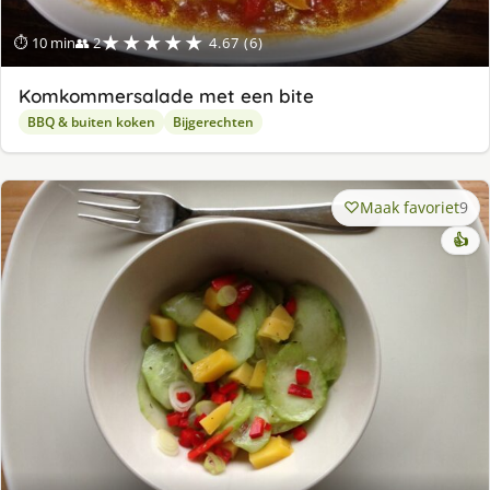
★★★★★
⏱ 10 min
👥 2
4.67 (6)
Komkommersalade met een bite
BBQ & buiten koken
Bijgerechten
Maak favoriet
9
👍