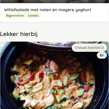
Witlofsalade met noten en magere yoghurt
Bijgerechten
Salades
Lekker hierbij
Maak favoriet
38
ke
👍
1
lek
ge