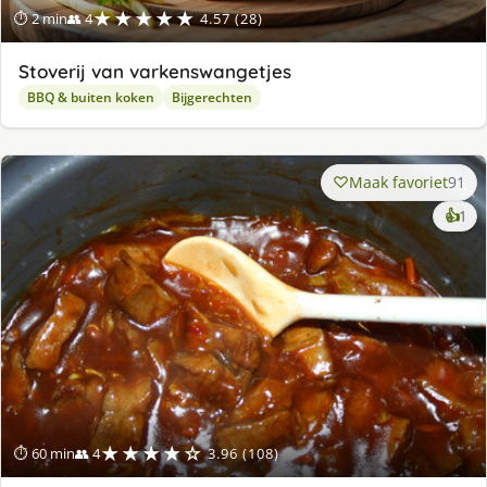
★★★★★
⏱ 2 min
👥 4
4.57 (28)
Stoverij van varkenswangetjes
BBQ & buiten koken
Bijgerechten
Maak favoriet
91
ke
👍
1
lek
ge
★★★★☆
⏱ 60 min
👥 4
3.96 (108)