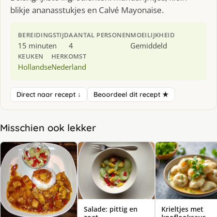
blikje ananasstukjes en Calvé Mayonaise.
BEREIDINGSTIJD
AANTAL PERSONEN
MOEILIJKHEID
15 minuten
4
Gemiddeld
KEUKEN
HERKOMST
Hollandse
Nederland
Direct naar recept ↓
Beoordeel dit recept ★
Misschien ook lekker
Salade: pittig en
Krieltjes met