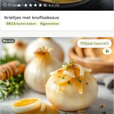
★★★★☆
⏱ 15 min
👥 5
4.2 (5)
Krieltjes met knoflooksaus
BBQ & buiten koken
Bijgerechten
AI-kok
Maak favoriet
5
👍