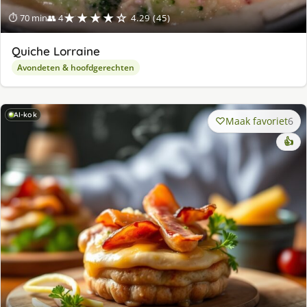
★★★★☆
⏱ 70 min
👥 4
4.29 (45)
Quiche Lorraine
Avondeten & hoofdgerechten
AI-kok
Maak favoriet
6
👍