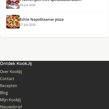
28 juli 2026
Echte Napolitaanse pizza
27 juli 2026
Ontdek KookJij
Over KookJij
Contact
Recepten
Blog
Mijn KookJij
Nieuwsbrief