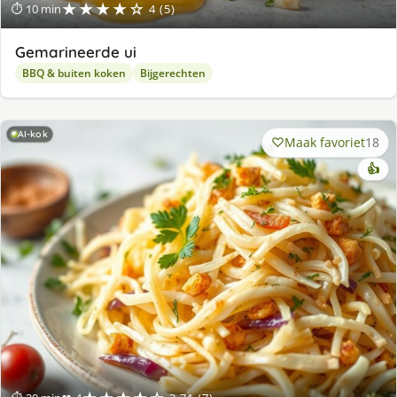
★★★★☆
⏱ 10 min
4 (5)
Gemarineerde ui
BBQ & buiten koken
Bijgerechten
AI-kok
Maak favoriet
18
👍