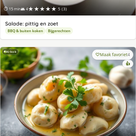
★★★★★
⏱ 15 min
👥 4
5 (3)
Salade: pittig en zoet
BBQ & buiten koken
Bijgerechten
AI-kok
Maak favoriet
4
👍