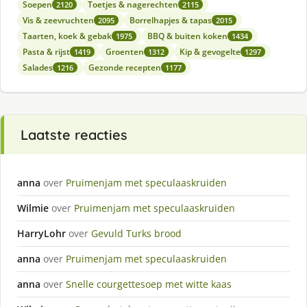
Soepen
Toetjes & nagerechten
2120
2115
Vis & zeevruchten
Borrelhapjes & tapas
2095
2015
Taarten, koek & gebak
BBQ & buiten koken
1975
1434
Pasta & rijst
Groenten
Kip & gevogelte
1419
1312
1297
Salades
Gezonde recepten
1216
1177
Laatste reacties
anna
over
Pruimenjam met speculaaskruiden
Wilmie
over
Pruimenjam met speculaaskruiden
HarryLohr
over
Gevuld Turks brood
anna
over
Pruimenjam met speculaaskruiden
anna
over
Snelle courgettesoep met witte kaas