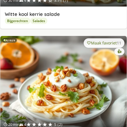
★★★★☆
⏱ 30 min
👥 4
3.71 (7)
Witte kool kerrie salade
Bijgerechten
Salades
AI-kok
Maak favoriet
11
👍
★★★★★
⏱ 20 min
👥 4
5 (2)