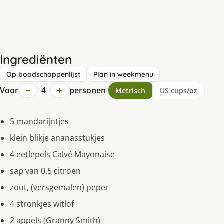
Ingrediënten
Op boodschappenlijst
Plan in weekmenu
−
+
Voor
4
personen
Metrisch
US cups/oz
5 mandarijntjes
klein blikje ananasstukjes
4 eetlepels Calvé Mayonaise
sap van 0.5 citroen
zout, (versgemalen) peper
4 stronkjes witlof
2 appels (Granny Smith)