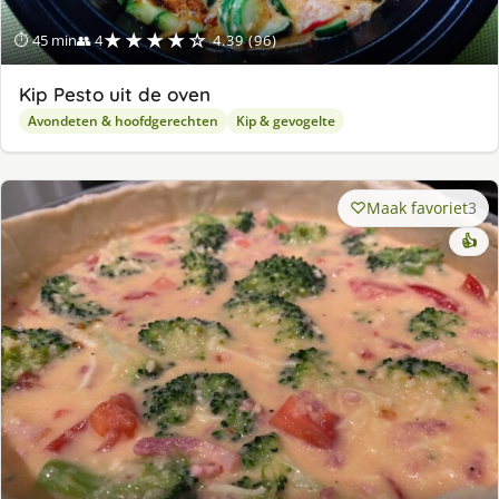
★★★★☆
⏱ 45 min
👥 4
4.39 (96)
Kip Pesto uit de oven
Avondeten & hoofdgerechten
Kip & gevogelte
Maak favoriet
3
👍