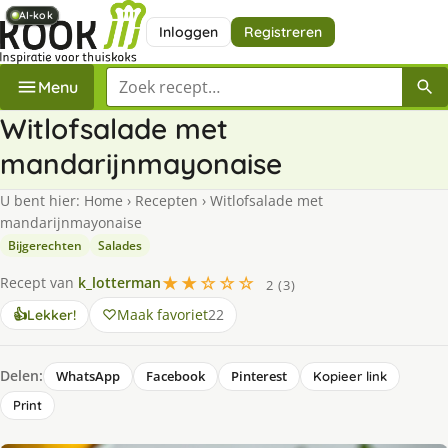
AI-kok
AI-kok
AI-kok
AI-kok
Inloggen
Registreren
Zoek een recept
Menu
Witlofsalade met
mandarijnmayonaise
U bent hier:
Home
›
Recepten
›
Witlofsalade met
mandarijnmayonaise
Bijgerechten
Salades
★★☆☆☆
Recept van
k_lotterman
2 (3)
Maak favoriet
22
👍
Lekker!
Delen:
WhatsApp
Facebook
Pinterest
Kopieer link
Print