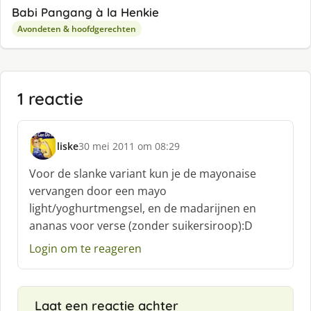
Babi Pangang à la Henkie
Avondeten & hoofdgerechten
1 reactie
liske
30 mei 2011 om 08:29
s
c
Voor de slanke variant kun je de mayonaise
h
vervangen door een mayo
r
light/yoghurtmengsel, en de madarijnen en
e
ananas voor verse (zonder suikersiroop):D
e
f
Login om te reageren
:
Laat een reactie achter