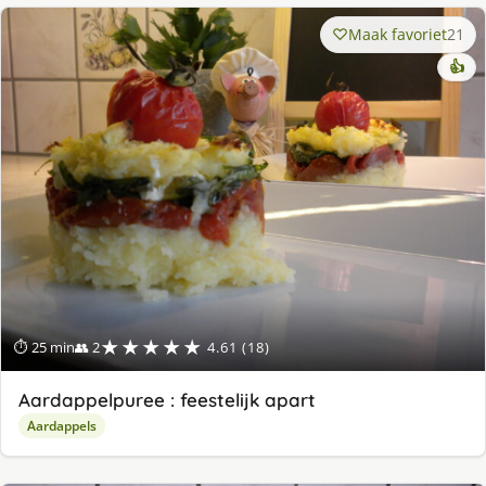
Maak favoriet
21
👍
★★★★★
⏱ 25 min
👥 2
4.61 (18)
Aardappelpuree : feestelijk apart
Aardappels