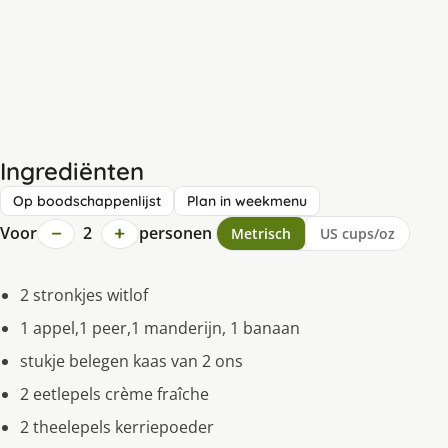
Ingrediënten
Op boodschappenlijst
Plan in weekmenu
−
+
Voor
2
personen
Metrisch
US cups/oz
2 stronkjes witlof
1 appel,1 peer,1 manderijn, 1 banaan
stukje belegen kaas van 2 ons
2 eetlepels crème fraîche
2 theelepels kerriepoeder