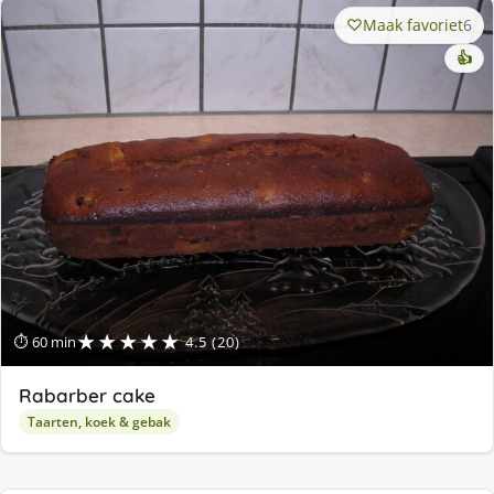
Maak favoriet
6
👍
★★★★★
⏱ 60 min
4.5 (20)
Rabarber cake
Taarten, koek & gebak