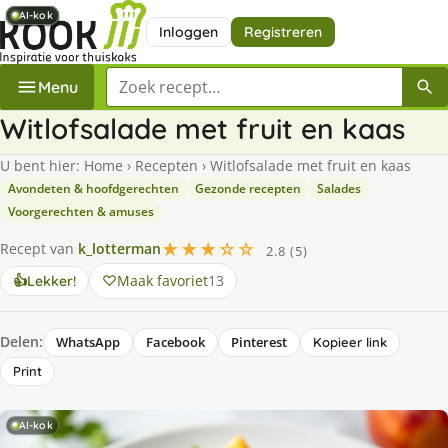
AI-kok
AI-kok
AI-kok
AI-kok
AI-kok
AI-kok
AI-kok
Inloggen
Registreren
Zoek een recept
Menu
Witlofsalade met fruit en kaas
U bent hier:
Home
›
Recepten
›
Witlofsalade met fruit en kaas
Avondeten & hoofdgerechten
Gezonde recepten
Salades
Voorgerechten & amuses
★★★☆☆
Recept van
k_lotterman
2.8 (5)
Maak favoriet
13
👍
Lekker!
Delen:
WhatsApp
Facebook
Pinterest
Kopieer link
Print
AI-kok