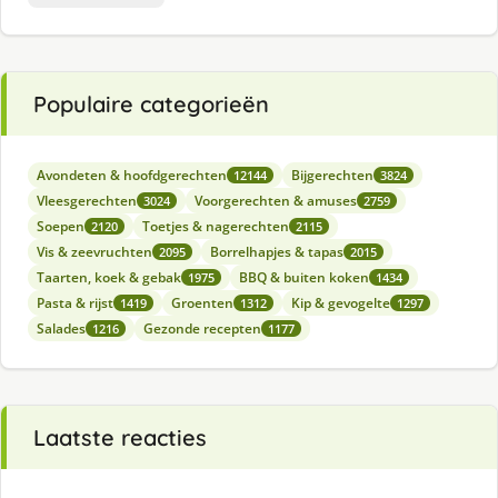
Populaire categorieën
Avondeten & hoofdgerechten
Bijgerechten
12144
3824
Vleesgerechten
Voorgerechten & amuses
3024
2759
Soepen
Toetjes & nagerechten
2120
2115
Vis & zeevruchten
Borrelhapjes & tapas
2095
2015
Taarten, koek & gebak
BBQ & buiten koken
1975
1434
Pasta & rijst
Groenten
Kip & gevogelte
1419
1312
1297
Salades
Gezonde recepten
1216
1177
Laatste reacties