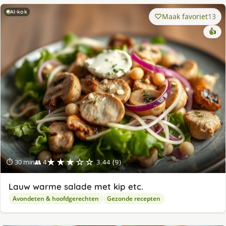
AI-kok
Maak favoriet
13
👍
★★★☆☆
⏱ 30 min
👥 4
3.44 (9)
Lauw warme salade met kip etc.
Avondeten & hoofdgerechten
Gezonde recepten