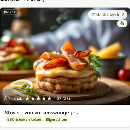
AI-kok
Maak favoriet
6
👍
★★★★★
⏱ 2 min
👥 4
4.57 (28)
Stoverij van varkenswangetjes
BBQ & buiten koken
Bijgerechten