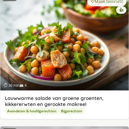
Maak favoriet
0
👍
⏱ 30 min
👥 4
Lauwwarme salade van groene groenten,
kikkererwten en gerookte makreel
Avondeten & hoofdgerechten
Bijgerechten