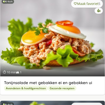
AI-kok
Maak favoriet
5
👍
⏱ 10 min
👥 1
Tonijnsalade met gebakken ei en gebakken ui
Avondeten & hoofdgerechten
Gezonde recepten
AI-kok