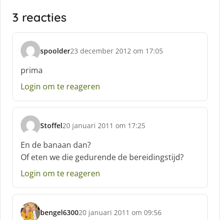
3 reacties
spoolder
23 december 2012 om 17:05
s
c
prima
h
Login om te reageren
r
e
e
f
Stoffel
20 januari 2011 om 17:25
:
s
c
En de banaan dan?
h
Of eten we die gedurende de bereidingstijd?
r
e
Login om te reageren
e
f
:
bengel6300
20 januari 2011 om 09:56
s