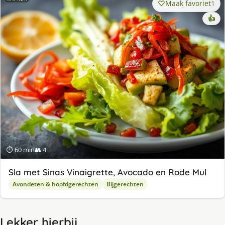
Maak favoriet
1
👍
⏱ 60 min
👥 4
Sla met Sinas Vinaigrette, Avocado en Rode Mul
Avondeten & hoofdgerechten
Bijgerechten
Lekker hierbij