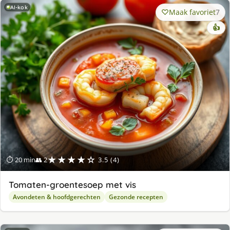
AI-kok
Maak favoriet
7
👍
★★★★☆
⏱ 20 min
👥 2
3.5 (4)
Tomaten-groentesoep met vis
Avondeten & hoofdgerechten
Gezonde recepten