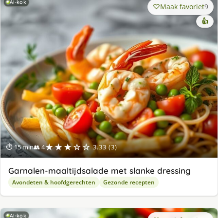
AI-kok
Maak favoriet
9
👍
★★★☆☆
⏱ 15 min
👥 4
3.33 (3)
Garnalen-maaltijdsalade met slanke dressing
Avondeten & hoofdgerechten
Gezonde recepten
AI-kok