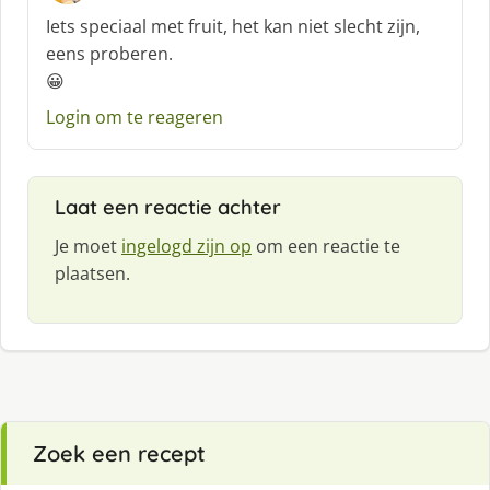
c
Iets speciaal met fruit, het kan niet slecht zijn,
h
eens proberen.
r
😀
e
e
Login om te reageren
f
:
Laat een reactie achter
Je moet
ingelogd zijn op
om een reactie te
plaatsen.
Zoek een recept