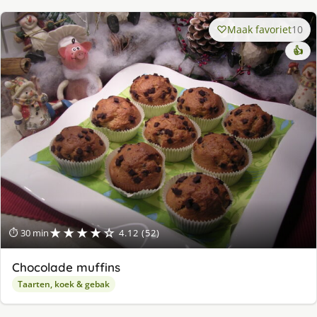
Maak favoriet
10
👍
★★★★☆
⏱ 30 min
4.12 (52)
Chocolade muffins
Taarten, koek & gebak