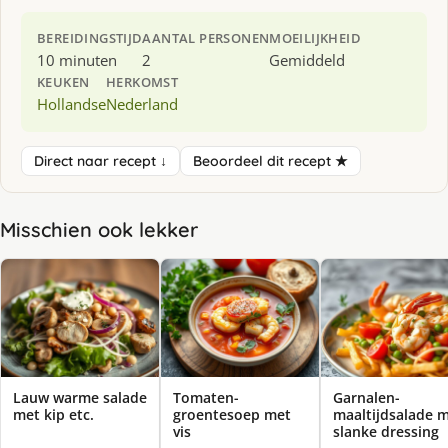
BEREIDINGSTIJD
AANTAL PERSONEN
MOEILIJKHEID
10 minuten
2
Gemiddeld
KEUKEN
HERKOMST
Hollandse
Nederland
Direct naar recept ↓
Beoordeel dit recept ★
Misschien ook lekker
Lauw warme salade
Tomaten-
Garnalen-
met kip etc.
groentesoep met
maaltijdsalade 
vis
slanke dressing