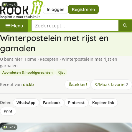
AI-kok
AI-kok
AI-kok
AI-kok
AI-kok
AI-kok
AI-kok
AI-kok
Inloggen
Registreren
Zoek een recept
Menu
Winterpostelein met rijst en
garnalen
U bent hier:
Home
›
Recepten
›
Winterpostelein met rijst en
garnalen
Avondeten & hoofdgerechten
Rijst
Maak favoriet
2
Recept van
dickb
👍
Lekker!
Delen:
WhatsApp
Facebook
Pinterest
Kopieer link
Print
AI-kok