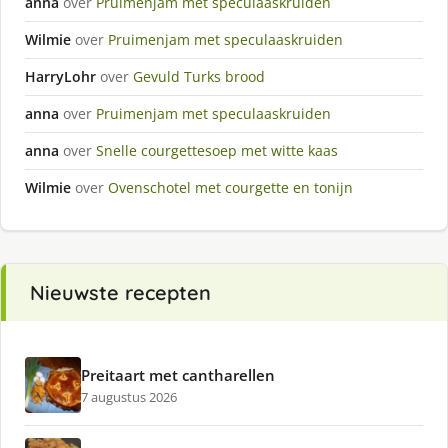
anna
over
Pruimenjam met speculaaskruiden
Wilmie
over
Pruimenjam met speculaaskruiden
HarryLohr
over
Gevuld Turks brood
anna
over
Pruimenjam met speculaaskruiden
anna
over
Snelle courgettesoep met witte kaas
Wilmie
over
Ovenschotel met courgette en tonijn
Nieuwste recepten
Preitaart met cantharellen
7 augustus 2026