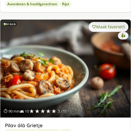
Avondeten & hoofdgerechten
Rijst
AI-kok
Maak favoriet
5
👍
★★★★★
⏱ 90 min
👥 10
5 (1)
Pilav álà Grietje