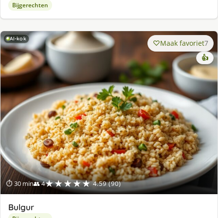
Bijgerechten
AI-kok
Maak favoriet
7
👍
★★★★★
⏱ 30 min
👥 4
4.59 (90)
Bulgur