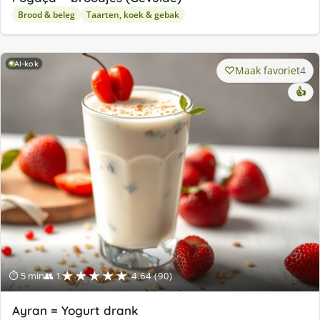
Brood & beleg
Taarten, koek & gebak
AI-kok
Maak favoriet
4
👍
★★★★★
⏱ 5 min
👥 1
4.64 (90)
Ayran = Yogurt drank