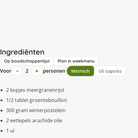
Ingrediënten
Op boodschappenlijst
Plan in weekmenu
−
+
Voor
2
personen
Metrisch
US cups/oz
2 kopjes meergranenrijst
1/2 tablet groentebouillon
300 gram winterpostelein
2 eetlepels arachide olie
1 ui