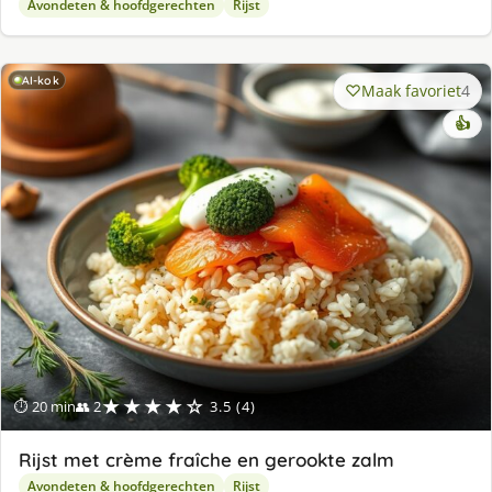
Avondeten & hoofdgerechten
Rijst
AI-kok
Maak favoriet
4
👍
★★★★☆
⏱ 20 min
👥 2
3.5 (4)
Rijst met crème fraîche en gerookte zalm
Avondeten & hoofdgerechten
Rijst