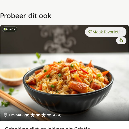
Probeer dit ook
AI-kok
Maak favoriet
11
👍
★★★★☆
⏱ 1 min
👥 8
4 (4)
Gebakken rijst en lekkers ala Grietje