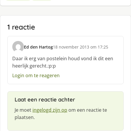
1 reactie
Ed den Hartog
18 november 2013 om 17:25
s
c
Daar ik erg van postelein houd vond ik dit een
h
heerlijk gerecht.:p:p
r
e
Login om te reageren
e
f
:
Laat een reactie achter
Je moet
ingelogd zijn op
om een reactie te
plaatsen.