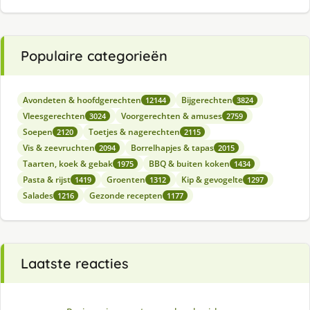
Populaire categorieën
Avondeten & hoofdgerechten
Bijgerechten
12144
3824
Vleesgerechten
Voorgerechten & amuses
3024
2759
Soepen
Toetjes & nagerechten
2120
2115
Vis & zeevruchten
Borrelhapjes & tapas
2094
2015
Taarten, koek & gebak
BBQ & buiten koken
1975
1434
Pasta & rijst
Groenten
Kip & gevogelte
1419
1312
1297
Salades
Gezonde recepten
1216
1177
Laatste reacties