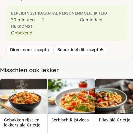
BEREIDINGSTIJD
AANTAL PERSONEN
MOEILIJKHEID
30 minuten
2
Gemiddeld
HERKOMST
Onbekend
Direct naar recept ↓
Beoordeel dit recept ★
Misschien ook lekker
Gebakken rijst en
Serbisch Rijstvlees
Pilav álà Grietje
lekkers ala Grietje