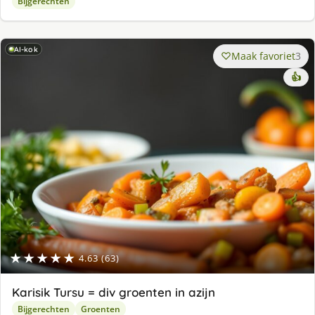
Bijgerechten
AI-kok
Maak favoriet
3
👍
★★★★★
4.63 (63)
Karisik Tursu = div groenten in azijn
Bijgerechten
Groenten