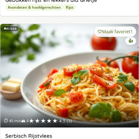
Avondeten & hoofdgerechten
Rijst
AI-kok
Maak favoriet
1
👍
★★★★★
⏱ 45 min
👥 4
4.5 (2)
Serbisch Rijstvlees