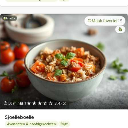
AI-kok
Maak favoriet
15
👍
★★★☆☆
⏱ 50 min
👥 1
3.4 (5)
Sjoelieboelie
Avondeten & hoofdgerechten
Rijst