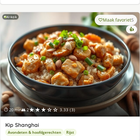
AI-kok
Maak favoriet
5
👍
★★★☆☆
⏱ 20 min
👥 2
3.33 (3)
Kip Shanghai
Avondeten & hoofdgerechten
Rijst