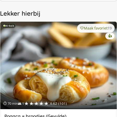
Lekker hierbij
AI-kok
Maak favoriet
19
👍
★★★★★
⏱ 70 min
👥 1
4.62 (101)
Pogaça = broodjes (Gevulde)