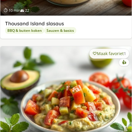
⏱ 10 min
👥 22
Thousand Island slasaus
BBQ & buiten koken
Sauzen & basics
Maak favoriet
1
👍