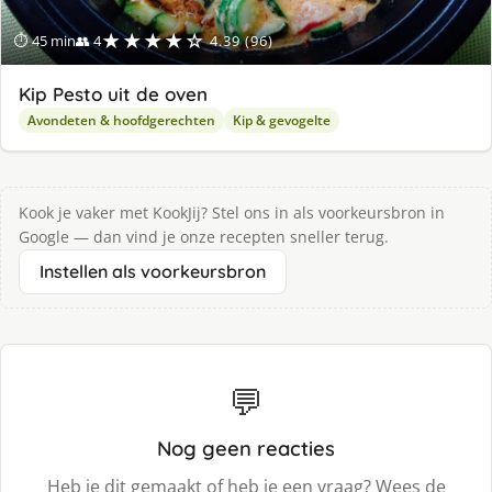
★★★★☆
⏱ 45 min
👥 4
4.39 (96)
Kip Pesto uit de oven
Avondeten & hoofdgerechten
Kip & gevogelte
Kook je vaker met KookJij? Stel ons in als voorkeursbron in
Google — dan vind je onze recepten sneller terug.
Instellen als voorkeursbron
💬
Nog geen reacties
Heb je dit gemaakt of heb je een vraag? Wees de