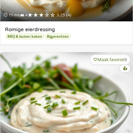
★★★☆☆
⏱ 15 min
👥 4
3.25 (4)
Romige eierdressing
BBQ & buiten koken
Bijgerechten
Maak favoriet
8
👍