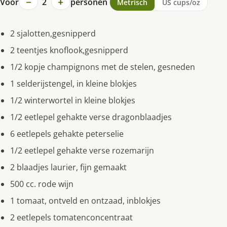
−
+
Voor
2
personen
Metrisch
US cups/oz
2 sjalotten,gesnipperd
2 teentjes knoflook,gesnipperd
1/2 kopje champignons met de stelen, gesneden
1 selderijstengel, in kleine blokjes
1/2 winterwortel in kleine blokjes
1/2 eetlepel gehakte verse dragonblaadjes
6 eetlepels gehakte peterselie
1/2 eetlepel gehakte verse rozemarijn
2 blaadjes laurier, fijn gemaakt
500 cc. rode wijn
1 tomaat, ontveld en ontzaad, inblokjes
2 eetlepels tomatenconcentraat