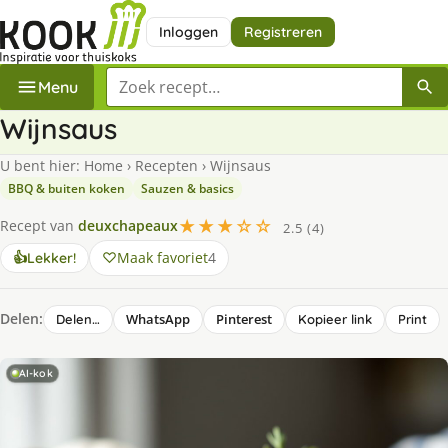
Inloggen
Registreren
Zoek een recept
Menu
Wijnsaus
U bent hier:
Home
›
Recepten
›
Wijnsaus
BBQ & buiten koken
Sauzen & basics
★★★☆☆
Recept van
deuxchapeaux
2.5 (4)
Maak favoriet
4
👍
Lekker!
Delen:
WhatsApp
Pinterest
Delen…
Kopieer link
Print
AI-kok