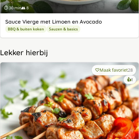
⏱ 30 min
👥 8
Sauce Vierge met Limoen en Avocado
BBQ & buiten koken
Sauzen & basics
Lekker hierbij
Maak favoriet
28
ke
👍
1
lek
ge