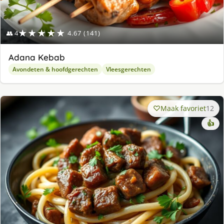
★★★★★
👥 4
4.67 (141)
Adana Kebab
Avondeten & hoofdgerechten
Vleesgerechten
Maak favoriet
12
👍