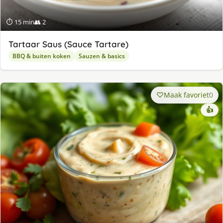
⏱ 15 min
👥 2
Tartaar Saus (Sauce Tartare)
BBQ & buiten koken
Sauzen & basics
Maak favoriet
0
👍