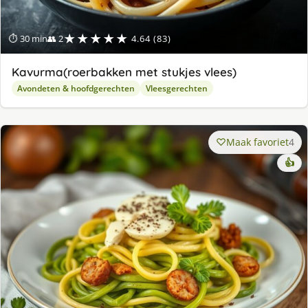
★★★★★
⏱ 30 min
👥 2
4.64 (83)
Kavurma(roerbakken met stukjes vlees)
Avondeten & hoofdgerechten
Vleesgerechten
Maak favoriet
4
👍