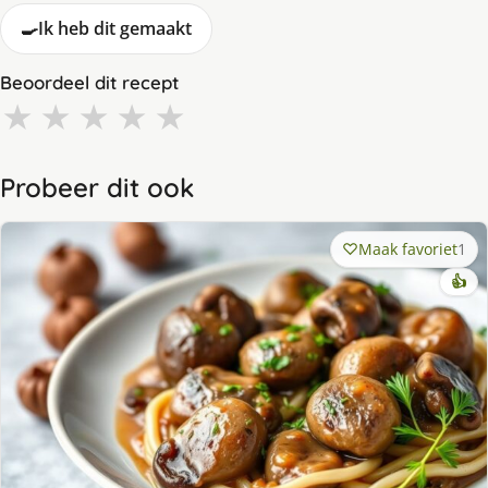
🍳
Ik heb dit gemaakt
Beoordeel dit recept
★
★
★
★
★
Probeer dit ook
Maak favoriet
1
👍