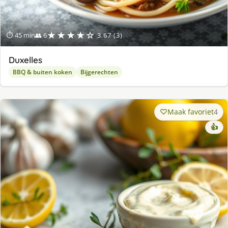
★★★★☆
⏱ 45 min
👥 6
3.67 (3)
Duxelles
BBQ & buiten koken
Bijgerechten
Maak favoriet
4
👍