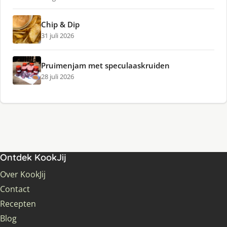
Chip & Dip
31 juli 2026
Pruimenjam met speculaaskruiden
28 juli 2026
Ontdek KookJij
Over KookJij
Contact
Recepten
Blog