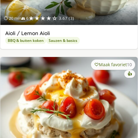
★★★★☆
⏱ 20 min
👥 6
3.67 (3)
Aioli / Lemon Aioli
BBQ & buiten koken
Sauzen & basics
Maak favoriet
10
👍