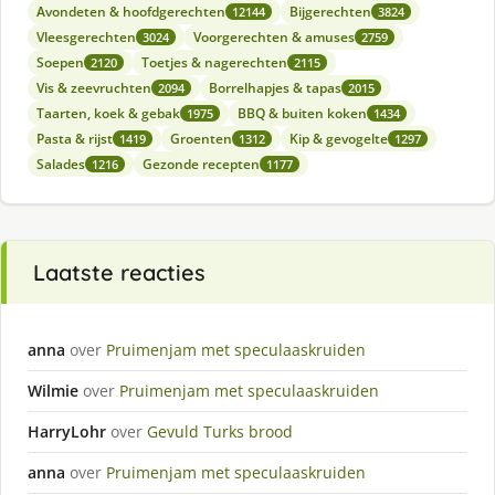
Avondeten & hoofdgerechten
Bijgerechten
12144
3824
Vleesgerechten
Voorgerechten & amuses
3024
2759
Soepen
Toetjes & nagerechten
2120
2115
Vis & zeevruchten
Borrelhapjes & tapas
2094
2015
Taarten, koek & gebak
BBQ & buiten koken
1975
1434
Pasta & rijst
Groenten
Kip & gevogelte
1419
1312
1297
Salades
Gezonde recepten
1216
1177
Laatste reacties
anna
over
Pruimenjam met speculaaskruiden
Wilmie
over
Pruimenjam met speculaaskruiden
HarryLohr
over
Gevuld Turks brood
anna
over
Pruimenjam met speculaaskruiden