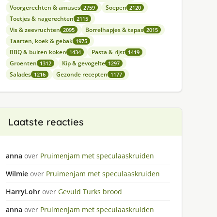
Voorgerechten & amuses
Soepen
2759
2120
Toetjes & nagerechten
2115
Vis & zeevruchten
Borrelhapjes & tapas
2095
2015
Taarten, koek & gebak
1975
BBQ & buiten koken
Pasta & rijst
1434
1419
Groenten
Kip & gevogelte
1312
1297
Salades
Gezonde recepten
1216
1177
Laatste reacties
anna
over
Pruimenjam met speculaaskruiden
Wilmie
over
Pruimenjam met speculaaskruiden
HarryLohr
over
Gevuld Turks brood
anna
over
Pruimenjam met speculaaskruiden