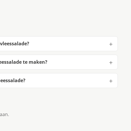
vleessalade?
eessalade te maken?
eessalade?
taan.