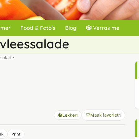
omer
Food & Foto’s
Blog
🎲 Verras me
vleessalade
salade
Maak favoriet
4
👍
Lekker!
nk
Print