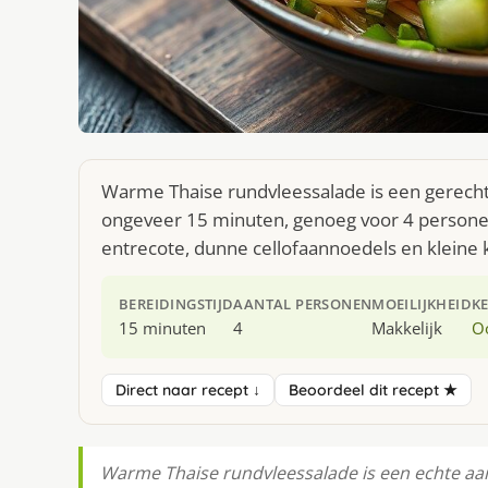
Warme Thaise rundvleessalade is een gerecht 
ongeveer 15 minuten, genoeg voor 4 personen
entrecote, dunne cellofaannoedels en klei
BEREIDINGSTIJD
AANTAL PERSONEN
MOEILIJKHEID
K
15 minuten
4
Makkelijk
O
Direct naar recept ↓
Beoordeel dit recept ★
Warme Thaise rundvleessalade is een echte aan