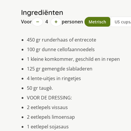
Ingrediënten
−
+
Voor
4
personen
Metrisch
US cups
450 gr runderhaas of entrecote
100 gr dunne cellofaannoedels
1 kleine komkommer, geschild en in repen
125 gr gemengde slabladeren
4 lente-uitjes in ringetjes
50 gr taugè.
VOOR DE DRESSING:
2 eetlepels vissaus
2 eetlepels limoensap
1 eetlepel sojasaus