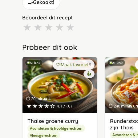
🍳
Gekookt!
Beoordeel dit recept
★
★
★
★
★
Probeer dit ook
AI-kok
AI-kok
Maak favoriet
8
👍
⏱ 20 min
👥 4
★★★★☆
4.17 (6)
⏱ 240 min
👥 6
Thaise groene curry
Runderstoo
zijn Thais
Avondeten & hoofdgerechten
Avondeten & 
Vleesgerechten