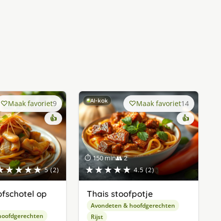
AI-kok
Maak favoriet
9
Maak favoriet
14
👍
👍
⏱ 150 min
👥 2
★★★★★
★★★★★
5 (2)
4.5 (2)
fschotel op
Thais stoofpotje
Avondeten & hoofdgerechten
hoofdgerechten
Rijst