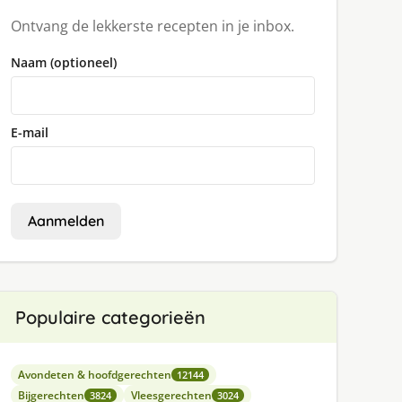
Ontvang de lekkerste recepten in je inbox.
Naam (optioneel)
E-mail
Aanmelden
Populaire categorieën
Avondeten & hoofdgerechten
12144
Bijgerechten
Vleesgerechten
3824
3024