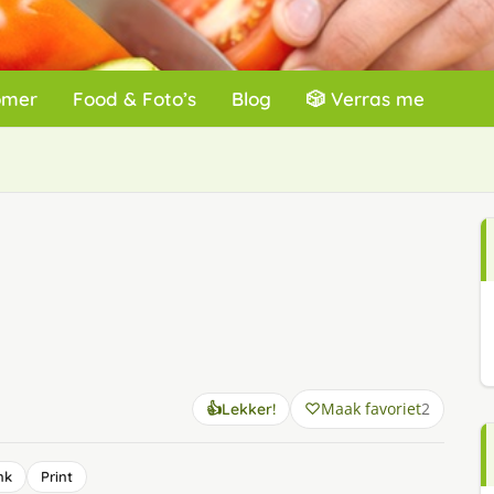
omer
Food & Foto’s
Blog
🎲 Verras me
Maak favoriet
2
👍
Lekker!
nk
Print