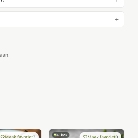
taan.
AI-kok
Maak favoriet
3
Maak favoriet
0