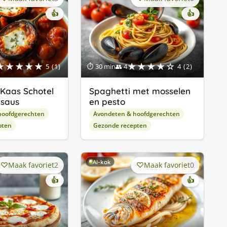
👍
👍
★★★★★
★★★★☆
5 (1)
⏱ 30 min
👥 4
4 (2)
Kaas Schotel
Spaghetti met mosselen
nsaus
en pesto
hoofdgerechten
Avondeten & hoofdgerechten
pten
Gezonde recepten
AI-kok
Maak favoriet
2
Maak favoriet
0
👍
👍