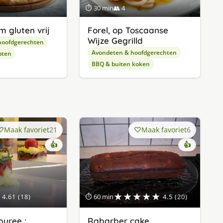
⏱ 30 min
👥 4
 gluten vrij
Forel, op Toscaanse
Wijze Gegrilld
hoofdgerechten
Avondeten & hoofdgerechten
pten
BBQ & buiten koken
Maak favoriet
21
Maak favoriet
6
👍
👍
★★★★★
4.61 (18)
⏱ 60 min
4.5 (20)
uree :
Rabarber cake