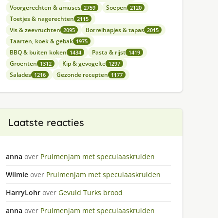
Voorgerechten & amuses
Soepen
2759
2120
Toetjes & nagerechten
2115
Vis & zeevruchten
Borrelhapjes & tapas
2095
2015
Taarten, koek & gebak
1975
BBQ & buiten koken
Pasta & rijst
1434
1419
Groenten
Kip & gevogelte
1312
1297
Salades
Gezonde recepten
1216
1177
Laatste reacties
anna
over
Pruimenjam met speculaaskruiden
Wilmie
over
Pruimenjam met speculaaskruiden
HarryLohr
over
Gevuld Turks brood
anna
over
Pruimenjam met speculaaskruiden