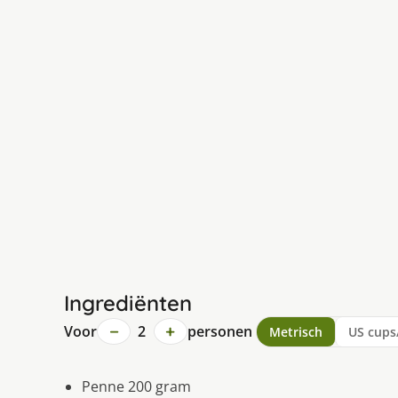
Ingrediënten
−
+
Voor
2
personen
Metrisch
US cups
Penne 200 gram