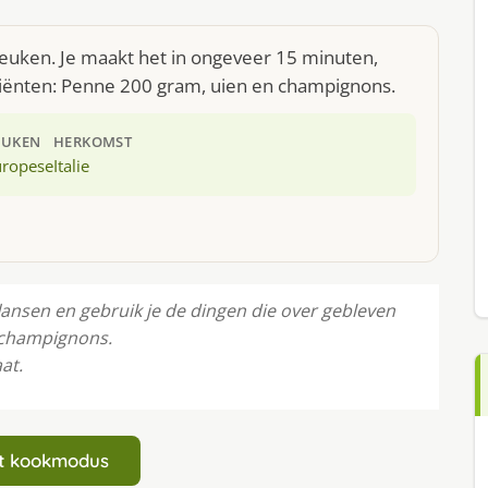
keuken. Je maakt het in ongeveer 15 minuten,
diënten: Penne 200 gram, uien en champignons.
EUKEN
HERKOMST
uropese
Italie
lansen en gebruik je de dingen die over gebleven
t champignons.
at.
art kookmodus