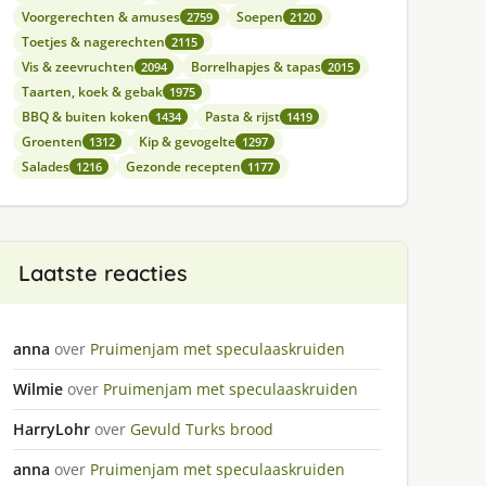
Voorgerechten & amuses
Soepen
2759
2120
Toetjes & nagerechten
2115
Vis & zeevruchten
Borrelhapjes & tapas
2094
2015
Taarten, koek & gebak
1975
BBQ & buiten koken
Pasta & rijst
1434
1419
Groenten
Kip & gevogelte
1312
1297
Salades
Gezonde recepten
1216
1177
Laatste reacties
anna
over
Pruimenjam met speculaaskruiden
Wilmie
over
Pruimenjam met speculaaskruiden
HarryLohr
over
Gevuld Turks brood
anna
over
Pruimenjam met speculaaskruiden