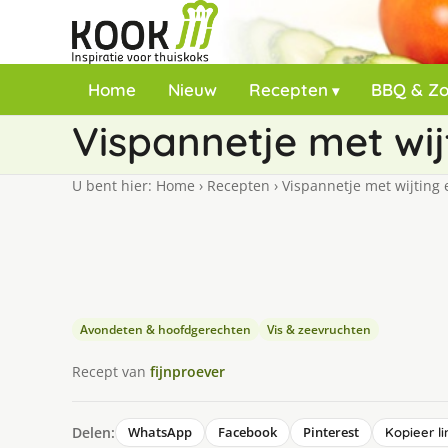
Home
Nieuw
Recepten
BBQ & Z
Vispannetje met wi
U bent hier:
Home
›
Recepten
›
Vispannetje met wijting
Avondeten & hoofdgerechten
Vis & zeevruchten
Recept van
fijnproever
Delen:
WhatsApp
Facebook
Pinterest
Kopieer li