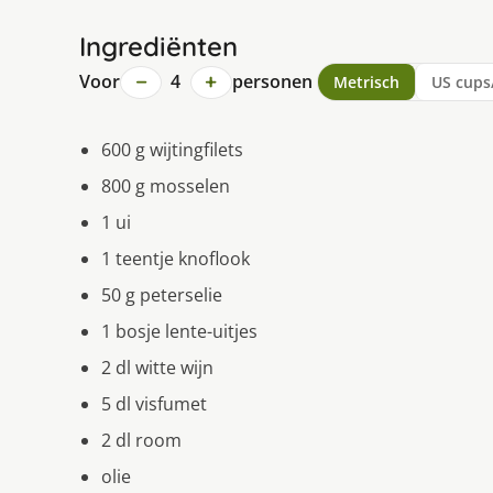
Ingrediënten
−
+
Voor
4
personen
Metrisch
US cups
600 g wijtingfilets
800 g mosselen
1 ui
1 teentje knoflook
50 g peterselie
1 bosje lente-uitjes
2 dl witte wijn
5 dl visfumet
2 dl room
olie