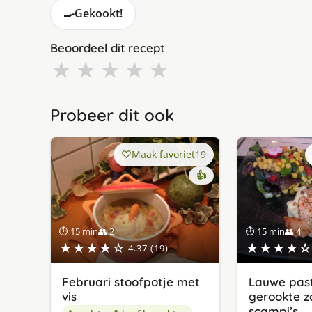
🍳
Gekookt!
Beoordeel dit recept
★
★
★
★
★
Probeer dit ook
Maak favoriet
19
👍
⏱ 15 min
👥 2
⏱ 15 min
👥 4
★★★★☆
★★★★☆
4.37 (19)
Februari stoofpotje met
Lauwe past
vis
gerookte z
scampi’s