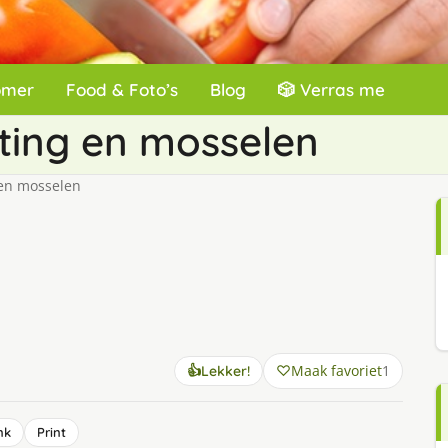
omer
Food & Foto’s
Blog
🎲 Verras me
jting en mosselen
 en mosselen
Maak favoriet
1
👍
Lekker!
nk
Print