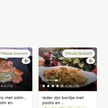
Maak favoriet
4
Maak favoriet
5
👍
👍
⏱ 30 min
👥 2
★★★★☆
4.4 (15)
4.36 (14)
a met zalm ,
Ieder zijn bordje met
alm en
pasta en …