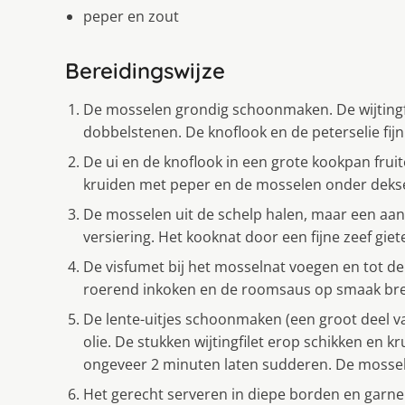
peper en zout
Bereidingswijze
De mosselen grondig schoonmaken. De wijtingfile
dobbelstenen. De knoflook en de peterselie fij
De ui en de knoflook in een grote kookpan fruit
kruiden met peper en de mosselen onder deksel
De mosselen uit de schelp halen, maar een aa
versiering. Het kooknat door een fijne zeef giet
De visfumet bij het mosselnat voegen en tot de
roerend inkoken en de roomsaus op smaak bre
De lente-uitjes schoonmaken (een groot deel va
olie. De stukken wijtingfilet erop schikken en
ongeveer 2 minuten laten sudderen. De mossel
Het gerecht serveren in diepe borden en garn