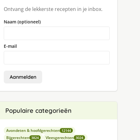
Ontvang de lekkerste recepten in je inbox.
Naam (optioneel)
E-mail
Aanmelden
Populaire categorieën
Avondeten & hoofdgerechten
12144
Bijgerechten
Vleesgerechten
3824
3024