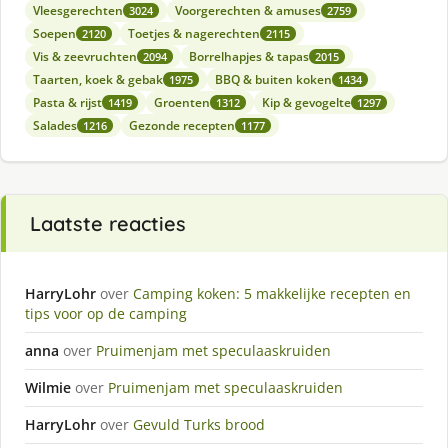
Vleesgerechten
Voorgerechten & amuses
3024
2759
Soepen
Toetjes & nagerechten
2120
2115
Vis & zeevruchten
Borrelhapjes & tapas
2094
2015
Taarten, koek & gebak
BBQ & buiten koken
1975
1434
Pasta & rijst
Groenten
Kip & gevogelte
1419
1312
1297
Salades
Gezonde recepten
1216
1177
Laatste reacties
HarryLohr
over
Camping koken: 5 makkelijke recepten en
tips voor op de camping
anna
over
Pruimenjam met speculaaskruiden
Wilmie
over
Pruimenjam met speculaaskruiden
HarryLohr
over
Gevuld Turks brood