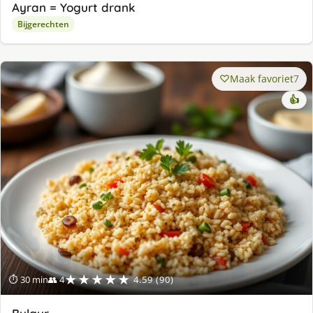
Ayran = Yogurt drank
Bijgerechten
Maak favoriet
7
👍
★★★★★
⏱ 30 min
👥 4
4.59 (90)