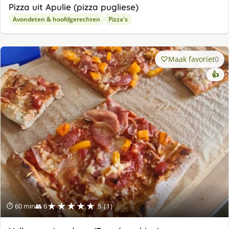
Pizza uit Apulie (pizza pugliese)
Avondeten & hoofdgerechten
Pizza's
Maak favoriet
0
👍
★★★★★
⏱ 60 min
👥 6
5 (1)