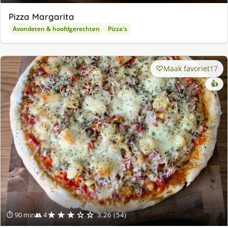
Pizza Margarita
Avondeten & hoofdgerechten
Pizza's
Maak favoriet
17
👍
★★★☆☆
⏱ 90 min
👥 4
3.26 (54)