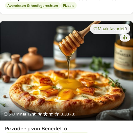
Avondeten & hoofdgerechten
Pizza's
Maak favoriet
9
👍
★★★☆☆
⏱ 540 min
👥 12
3.33 (3)
Pizzadeeg van Benedetta