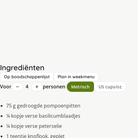
Ingrediënten
Op boodschappenlijst
Plan in weekmenu
−
+
Voor
4
personen
Metrisch
US cups/oz
75 g gedroogde pompoenpitten
¼ kopje verse basilicumblaadjes
¼ kopje verse peterselie
1 teentje knoflook, geplet