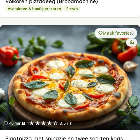
Volkoren pizzadeeg (Broodmachine)
Avondeten & hoofdgerechten
Pizza's
Maak favoriet
8
👍
★★★★☆
⏱ 40 min
👥 4
3.5 (4)
Plaatpizza met spinazie en twee soorten kaas