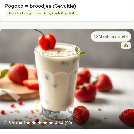
Pogaça = broodjes (Gevulde)
Brood & beleg
Taarten, koek & gebak
Maak favoriet
4
👍
★★★★★
⏱ 5 min
👥 1
4.64 (90)