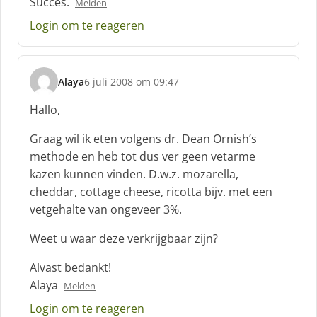
Succes.
e
Melden
f
Login om te reageren
:
Alaya
6 juli 2008 om 09:47
s
c
Hallo,
h
r
Graag wil ik eten volgens dr. Dean Ornish’s
e
methode en heb tot dus ver geen vetarme
e
kazen kunnen vinden. D.w.z. mozarella,
f
cheddar, cottage cheese, ricotta bijv. met een
:
vetgehalte van ongeveer 3%.
Weet u waar deze verkrijgbaar zijn?
Alvast bedankt!
Alaya
Melden
Login om te reageren