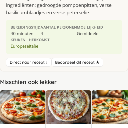
ingrediënten: gedroogde pompoenpitten, verse
basilicumblaadjes en verse peterselie.
BEREIDINGSTIJD
AANTAL PERSONEN
MOEILIJKHEID
40 minuten
4
Gemiddeld
KEUKEN
HERKOMST
Europese
Italie
Direct naar recept ↓
Beoordeel dit recept ★
Misschien ook lekker