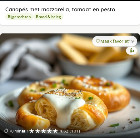
Canapés met mozzarella, tomaat en pesto
Bijgerechten
Brood & beleg
Maak favoriet
19
👍
★★★★★
⏱ 70 min
👥 1
4.62 (101)