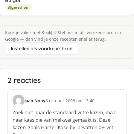
Bulgur
Bijgerechten
Kook je vaker met KookJij? Stel ons in als voorkeursbron in
Google — dan vind je onze recepten sneller terug.
Instellen als voorkeursbron
2 reacties
Jaap Nooy
6 oktober 2008 om 13:40
s
c
Zoek niet naar de standaard vette kazen, maar
h
naar kaas die van melkwei gemaakt is. Deze
r
kazen, zoals Harzer Käse bv. bevatten 0% vet.
e