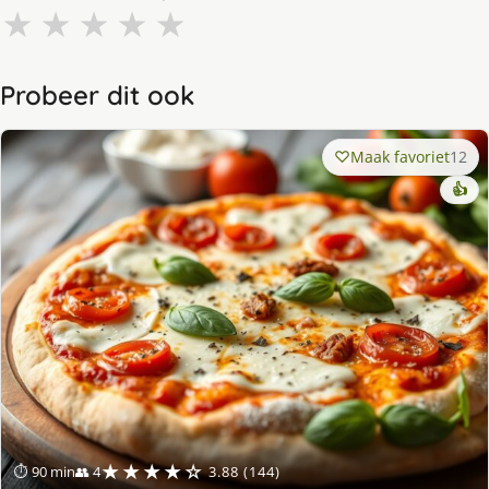
★
★
★
★
★
Probeer dit ook
Maak favoriet
12
👍
★★★★☆
⏱ 90 min
👥 4
3.88 (144)