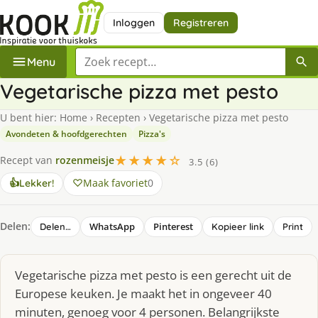
Inloggen
Registreren
Zoek een recept
Menu
Vegetarische pizza met pesto
U bent hier:
Home
›
Recepten
›
Vegetarische pizza met pesto
Avondeten & hoofdgerechten
Pizza's
★★★★☆
Recept van
rozenmeisje
3.5 (6)
Maak favoriet
0
👍
Lekker!
Delen:
WhatsApp
Pinterest
Delen…
Kopieer link
Print
Vegetarische pizza met pesto is een gerecht uit de
Europese keuken. Je maakt het in ongeveer 40
minuten, genoeg voor 4 personen. Belangrijkste