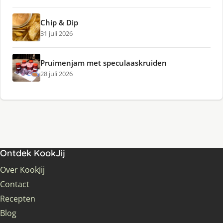
Chip & Dip
31 juli 2026
Pruimenjam met speculaaskruiden
28 juli 2026
Ontdek KookJij
Over KookJij
Contact
Recepten
Blog