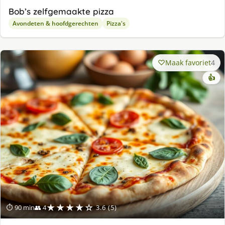
Bob’s zelfgemaakte pizza
Avondeten & hoofdgerechten
Pizza's
Maak favoriet
4
👍
★★★★☆
⏱ 90 min
👥 4
3.6 (5)