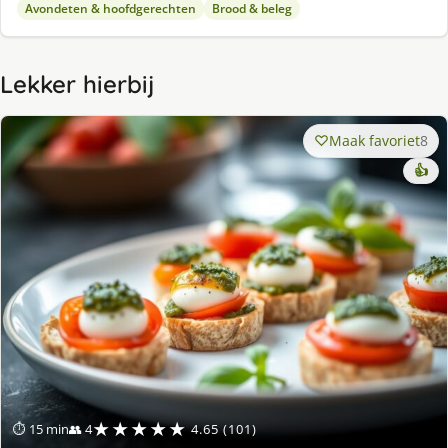
Avondeten & hoofdgerechten
Brood & beleg
Lekker hierbij
Maak favoriet
8
👍
★★★★★
⏱ 15 min
👥 4
4.65 (101)