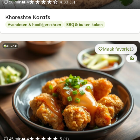
★★★★☆
⏱ 50 min
👥 4
4.33 (3)
Khoreshte Karafs
Avondeten & hoofdgerechten
BBQ & buiten koken
AI-kok
Maak favoriet
3
👍
★★★★★
⏱ 45 min
👥 4
5 (1)