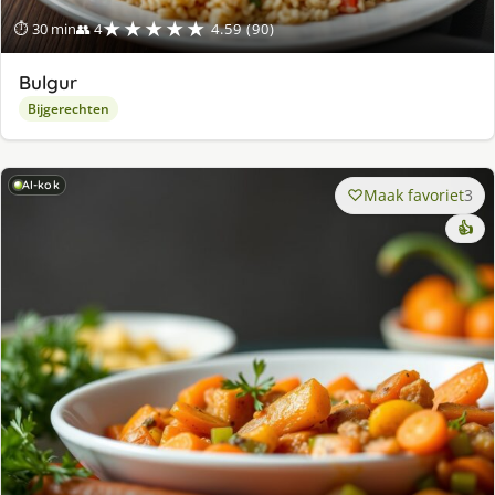
★★★★★
⏱ 30 min
👥 4
4.59 (90)
Bulgur
Bijgerechten
AI-kok
Maak favoriet
3
👍