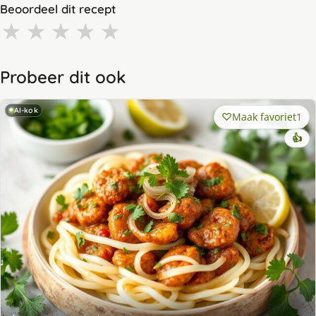
Beoordeel dit recept
★
★
★
★
★
Probeer dit ook
AI-kok
Maak favoriet
1
👍