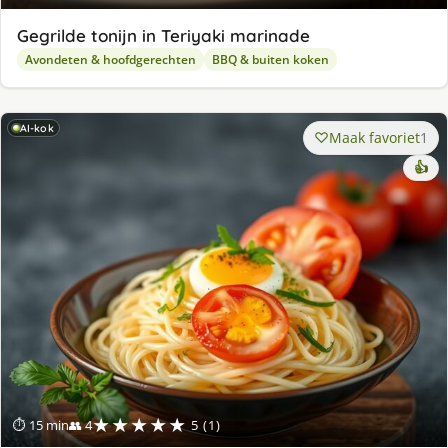
Gegrilde tonijn in Teriyaki marinade
Avondeten & hoofdgerechten
BBQ & buiten koken
AI-kok
Maak favoriet
1
👍
★★★★★
⏱ 15 min
👥 4
5 (1)