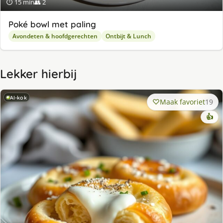
⏱ 15 min
👥 2
Poké bowl met paling
Avondeten & hoofdgerechten
Ontbijt & Lunch
Lekker hierbij
AI-kok
Maak favoriet
19
👍