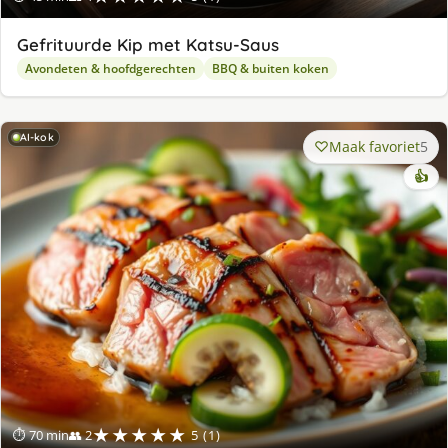
Gefrituurde Kip met Katsu-Saus
Avondeten & hoofdgerechten
BBQ & buiten koken
AI-kok
Maak favoriet
5
👍
★★★★★
⏱ 70 min
👥 2
5 (1)