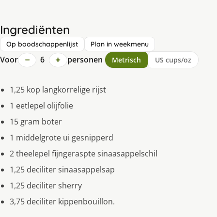
Ingrediënten
Op boodschappenlijst
Plan in weekmenu
−
+
Voor
6
personen
Metrisch
US cups/oz
1,25 kop langkorrelige rijst
1 eetlepel olijfolie
15 gram boter
1 middelgrote ui gesnipperd
2 theelepel fijngeraspte sinaasappelschil
1,25 deciliter sinaasappelsap
1,25 deciliter sherry
3,75 deciliter kippenbouillon.