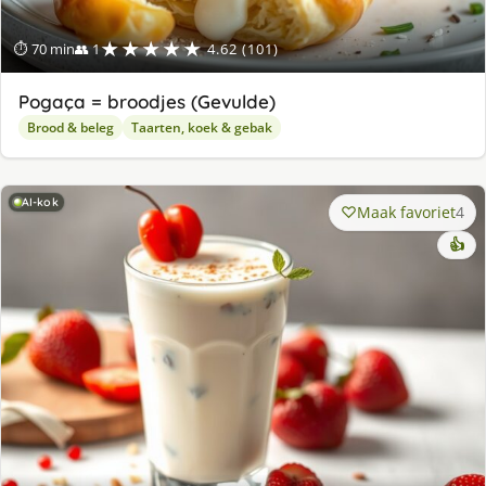
★★★★★
⏱ 70 min
👥 1
4.62 (101)
Pogaça = broodjes (Gevulde)
Brood & beleg
Taarten, koek & gebak
AI-kok
Maak favoriet
4
👍