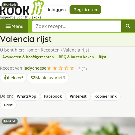
AI-kok
AI-kok
AI-kok
AI-kok
AI-kok
AI-kok
AI-kok
Inloggen
Registreren
Zoek een recept
Menu
Valencia rijst
U bent hier:
Home
›
Recepten
›
Valencia rijst
Avondeten & hoofdgerechten
BBQ & buiten koken
Rijst
★★☆☆☆
Recept van
ladycheese
2 (2)
Maak favoriet
6
👍
Lekker!
Delen:
WhatsApp
Facebook
Pinterest
Kopieer link
Print
AI-kok