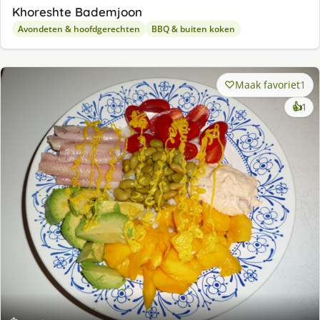
Khoreshte Bademjoon
Avondeten & hoofdgerechten
BBQ & buiten koken
Maak favoriet
1
ke
👍
1
lek
ge