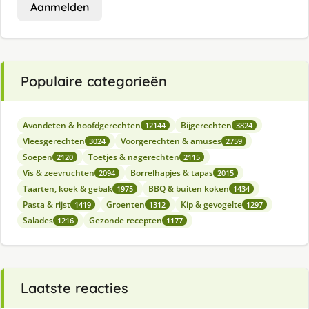
Aanmelden
Populaire categorieën
Avondeten & hoofdgerechten
Bijgerechten
12144
3824
Vleesgerechten
Voorgerechten & amuses
3024
2759
Soepen
Toetjes & nagerechten
2120
2115
Vis & zeevruchten
Borrelhapjes & tapas
2094
2015
Taarten, koek & gebak
BBQ & buiten koken
1975
1434
Pasta & rijst
Groenten
Kip & gevogelte
1419
1312
1297
Salades
Gezonde recepten
1216
1177
Laatste reacties