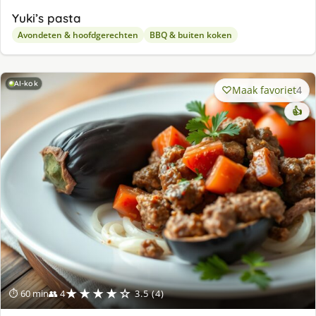
Yuki’s pasta
Avondeten & hoofdgerechten
BBQ & buiten koken
AI-kok
Maak favoriet
4
👍
★★★★☆
⏱ 60 min
👥 4
3.5 (4)