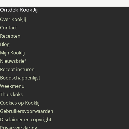
Ontdek KookJij
Over KookJij
Contact
Recepten
Blog
Mijn KookJij
Nieuwsbrief
Recept insturen
Boodschappenlijst
Weekmenu
Thuis koks
Cookies op KookJij
Gebruikersvoorwaarden
Disclaimer en copyright
Privacyverklaring