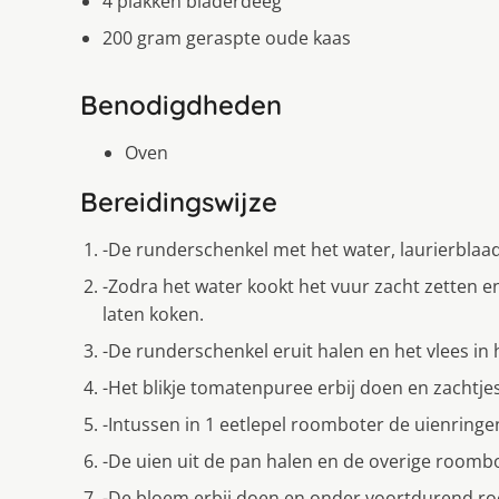
4 plakken bladerdeeg
200 gram geraspte oude kaas
Benodigdheden
Oven
Bereidingswijze
-De runderschenkel met het water, laurierblaad
-Zodra het water kookt het vuur zacht zetten e
laten koken.
-De runderschenkel eruit halen en het vlees in 
-Het blikje tomatenpuree erbij doen en zachtje
-Intussen in 1 eetlepel roomboter de uienringen
-De uien uit de pan halen en de overige roombo
-De bloem erbij doen en onder voortdurend roer