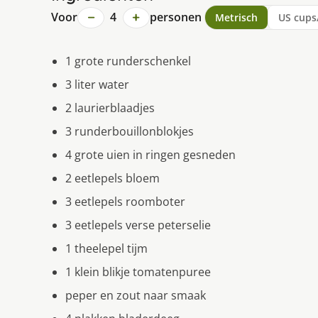
−
+
Voor
4
personen
Metrisch
US cups
1 grote runderschenkel
3 liter water
2 laurierblaadjes
3 runderbouillonblokjes
4 grote uien in ringen gesneden
2 eetlepels bloem
3 eetlepels roomboter
3 eetlepels verse peterselie
1 theelepel tijm
1 klein blikje tomatenpuree
peper en zout naar smaak