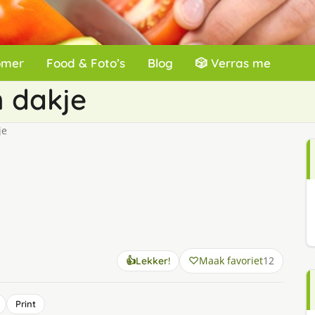
omer
Food & Foto’s
Blog
🎲 Verras me
 dakje
je
Maak favoriet
12
👍
Lekker!
Print