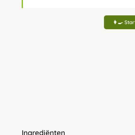
👩‍🍳 St
Ingrediënten