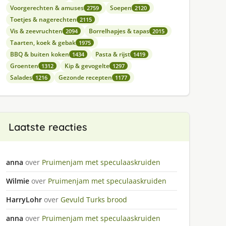
Voorgerechten & amuses
Soepen
2759
2120
Toetjes & nagerechten
2115
Vis & zeevruchten
Borrelhapjes & tapas
2094
2015
Taarten, koek & gebak
1975
BBQ & buiten koken
Pasta & rijst
1434
1419
Groenten
Kip & gevogelte
1312
1297
Salades
Gezonde recepten
1216
1177
Laatste reacties
anna
over
Pruimenjam met speculaaskruiden
Wilmie
over
Pruimenjam met speculaaskruiden
HarryLohr
over
Gevuld Turks brood
anna
over
Pruimenjam met speculaaskruiden