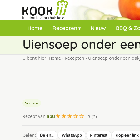
Home
Recepten
Nieuw
BBQ & Z
Uiensoep onder een
U bent hier:
Home
›
Recepten
›
Uiensoep onder een dak
Soepen
★★★☆☆
Recept van
apu
3 (2)
Delen:
WhatsApp
Pinterest
Delen…
Kopieer link