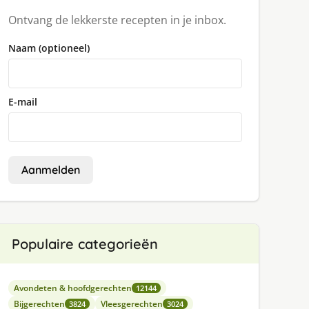
Ontvang de lekkerste recepten in je inbox.
Naam (optioneel)
E-mail
Aanmelden
Populaire categorieën
Avondeten & hoofdgerechten
12144
Bijgerechten
Vleesgerechten
3824
3024