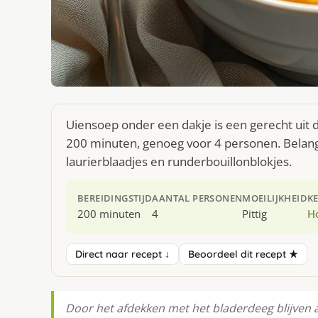
Uiensoep onder een dakje is een gerecht uit 
200 minuten, genoeg voor 4 personen. Belangr
laurierblaadjes en runderbouillonblokjes.
BEREIDINGSTIJD
AANTAL PERSONEN
MOEILIJKHEID
K
200 minuten
4
Pittig
H
Direct naar recept ↓
Beoordeel dit recept ★
Door het afdekken met het bladerdeeg blijven