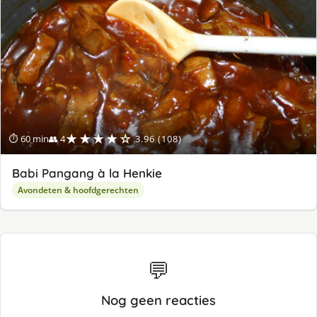
ge
★★★★☆
⏱ 60 min
👥 4
3.96 (108)
Babi Pangang à la Henkie
Avondeten & hoofdgerechten
💬
Nog geen reacties