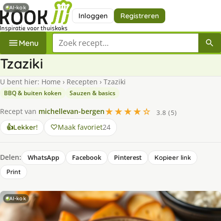
AI-kok
Inloggen
Registreren
Zoek een recept
Menu
Tzaziki
U bent hier:
Home
›
Recepten
›
Tzaziki
BBQ & buiten koken
Sauzen & basics
★★★★☆
Recept van
michellevan-bergen
3.8 (5)
Maak favoriet
24
👍
Lekker!
Delen:
WhatsApp
Facebook
Pinterest
Kopieer link
Print
AI-kok