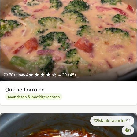
★★★★☆
⏱ 70 min
👥 4
4.29 (45)
Quiche Lorraine
Avondeten & hoofdgerechten
Maak favoriet
91
ke
👍
1
lek