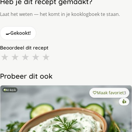
Heb je dit recept gemaakt?
Laat het weten — het komt in je kooklogboek te staan.
🍳
Gekookt!
Beoordeel dit recept
★
★
★
★
★
Probeer dit ook
AI-kok
Maak favoriet
3
👍