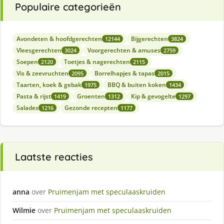
Populaire categorieën
Avondeten & hoofdgerechten
Bijgerechten
12144
3824
Vleesgerechten
Voorgerechten & amuses
3024
2759
Soepen
Toetjes & nagerechten
2120
2115
Vis & zeevruchten
Borrelhapjes & tapas
2095
2015
Taarten, koek & gebak
BBQ & buiten koken
1975
1434
Pasta & rijst
Groenten
Kip & gevogelte
1419
1312
1297
Salades
Gezonde recepten
1216
1177
Laatste reacties
anna
over
Pruimenjam met speculaaskruiden
Wilmie
over
Pruimenjam met speculaaskruiden