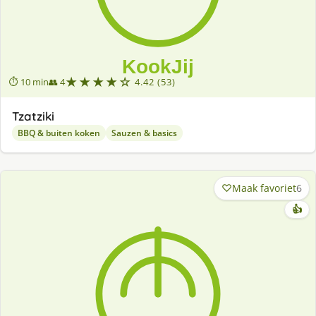
★★★★☆
⏱ 10 min
👥 4
4.42 (53)
Tzatziki
BBQ & buiten koken
Sauzen & basics
Maak favoriet
6
👍