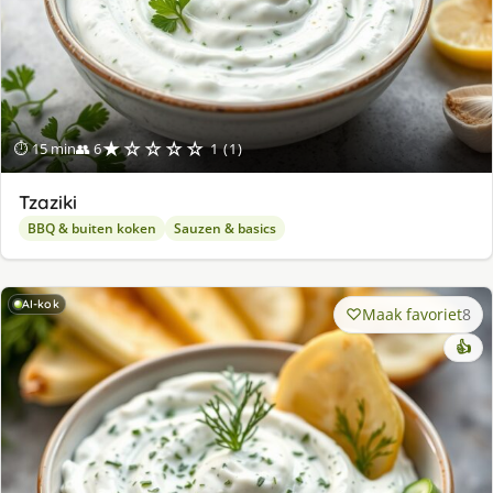
★☆☆☆☆
⏱ 15 min
👥 6
1 (1)
Tzaziki
BBQ & buiten koken
Sauzen & basics
AI-kok
Maak favoriet
8
👍