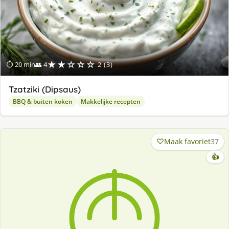
★★☆☆☆
⏱ 20 min
👥 4
2 (3)
Tzatziki (Dipsaus)
BBQ & buiten koken
Makkelijke recepten
Maak favoriet
37
👍