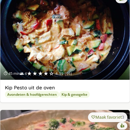
lek
ge
★★★★☆
⏱ 45 min
👥 4
4.39 (96)
Kip Pesto uit de oven
Avondeten & hoofdgerechten
Kip & gevogelte
Maak favoriet
3
👍