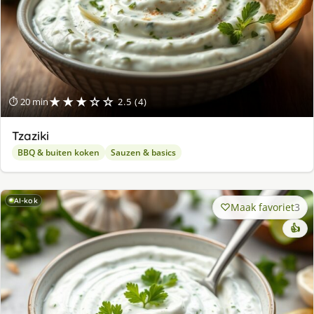
★★★☆☆
⏱ 20 min
2.5 (4)
Tzaziki
BBQ & buiten koken
Sauzen & basics
AI-kok
Maak favoriet
3
👍