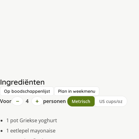
Ingrediënten
Op boodschappenlijst
Plan in weekmenu
−
+
Voor
4
personen
Metrisch
US cups/oz
1 pot Griekse yoghurt
1 eetlepel mayonaise