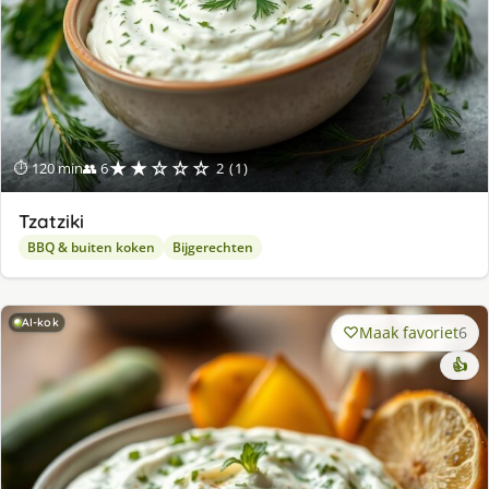
★★☆☆☆
⏱ 120 min
👥 6
2 (1)
Tzatziki
BBQ & buiten koken
Bijgerechten
AI-kok
Maak favoriet
6
👍