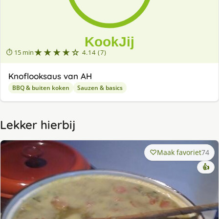
★★★★☆
⏱ 15 min
4.14 (7)
Knoflooksaus van AH
BBQ & buiten koken
Sauzen & basics
Lekker hierbij
Maak favoriet
74
👍