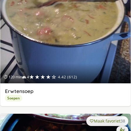
★★★★☆
⏱ 120 min
👥 4
4.42 (612)
Erwtensoep
Soepen
Maak favoriet
38
ke
👍
1