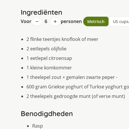
Ingrediënten
−
+
Voor
6
personen
Metrisch
US cups
2 flinke teentjes knoflook of meer
2 eetlepels olijfolie
1 eetlepel citroensap
1 kleine komkommer
1 theelepel zout + gemalen zwarte peper -
600 gram Griekse yoghurt of Turkse yoghurt go
2 theelepels gedroogde munt (of verse munt)
Benodigdheden
Rasp