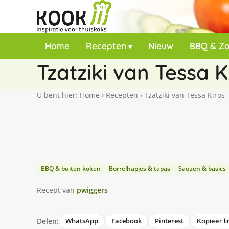
Home
Recepten
Nieuw
BBQ & Z
Tzatziki van Tessa K
U bent hier:
Home
›
Recepten
›
Tzatziki van Tessa Kiros
BBQ & buiten koken
Borrelhapjes & tapas
Sauzen & basics
Recept van
pwiggers
Delen:
WhatsApp
Facebook
Pinterest
Kopieer li