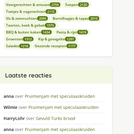
Voorgerechten & amuses
Soepen
2759
2120
Toetjes & nagerechten
2115
Vis & zeevruchten
Borrelhapjes & tapas
2095
2015
Taarten, koek & gebak
1975
BBQ & buiten koken
Pasta & rijst
1434
1419
Groenten
Kip & gevogelte
1312
1297
Salades
Gezonde recepten
1216
1177
Laatste reacties
anna
over
Pruimenjam met speculaaskruiden
Wilmie
over
Pruimenjam met speculaaskruiden
HarryLohr
over
Gevuld Turks brood
anna
over
Pruimenjam met speculaaskruiden