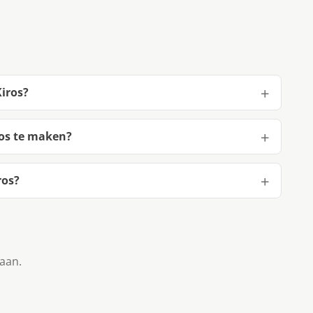
Kiros?
ros te maken?
ros?
taan.