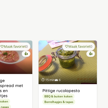
Maak favoriet
0
Maak favoriet
0
👍
👍
⏱ 15 min
👥 6
ige
sspread met
s en
Pittige rucolapesto
tjes
BBQ & buiten koken
 koken
Borrelhapjes & tapas
& tapas