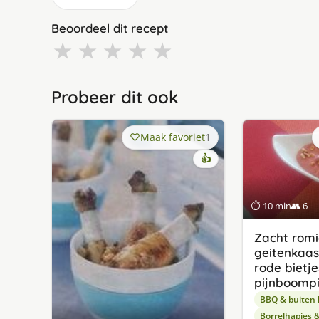
Beoordeel dit recept
★
★
★
★
★
Probeer dit ook
Maak favoriet
1
👍
⏱ 10 min
👥 6
Zacht rom
geitenkaa
rode bietje
pijnboompi
BBQ & buiten
Borrelhapjes 