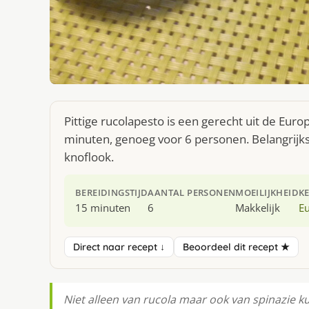
Pittige rucolapesto is een gerecht uit de Eur
minuten, genoeg voor 6 personen. Belangrijks
knoflook.
BEREIDINGSTIJD
AANTAL PERSONEN
MOEILIJKHEID
K
15 minuten
6
Makkelijk
E
Direct naar recept ↓
Beoordeel dit recept ★
Niet alleen van rucola maar ook van spinazie k