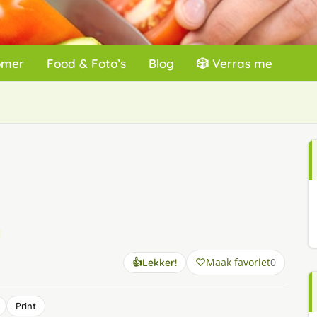
omer
Food & Foto’s
Blog
🎲 Verras me
Maak favoriet
0
👍
Lekker!
Print