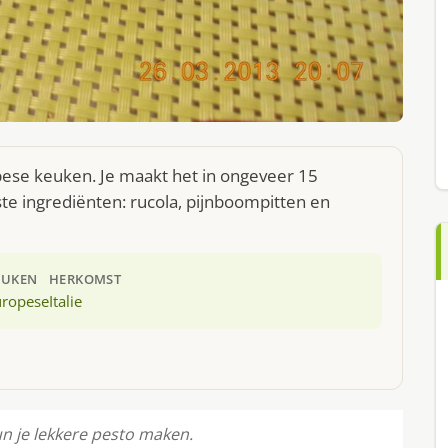
opese keuken. Je maakt het in ongeveer 15
te ingrediënten: rucola, pijnboompitten en
EUKEN
HERKOMST
uropese
Italie
un je lekkere pesto maken.