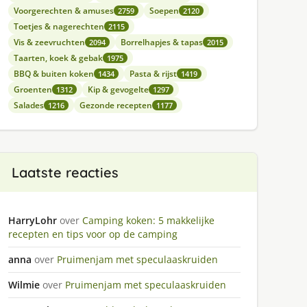
Voorgerechten & amuses
Soepen
2759
2120
Toetjes & nagerechten
2115
Vis & zeevruchten
Borrelhapjes & tapas
2094
2015
Taarten, koek & gebak
1975
BBQ & buiten koken
Pasta & rijst
1434
1419
Groenten
Kip & gevogelte
1312
1297
Salades
Gezonde recepten
1216
1177
Laatste reacties
HarryLohr
over
Camping koken: 5 makkelijke
recepten en tips voor op de camping
anna
over
Pruimenjam met speculaaskruiden
Wilmie
over
Pruimenjam met speculaaskruiden