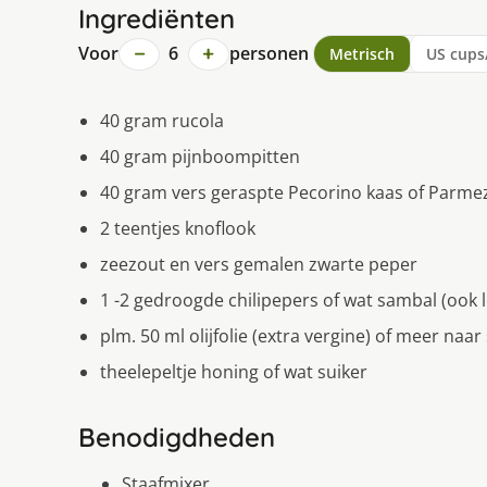
Ingrediënten
−
+
Voor
6
personen
Metrisch
US cups
40 gram rucola
40 gram pijnboompitten
40 gram vers geraspte Pecorino kaas of Parmeza
2 teentjes knoflook
zeezout en vers gemalen zwarte peper
1 -2 gedroogde chilipepers of wat sambal (ook l
plm. 50 ml olijfolie (extra vergine) of meer naa
theelepeltje honing of wat suiker
Benodigdheden
Staafmixer