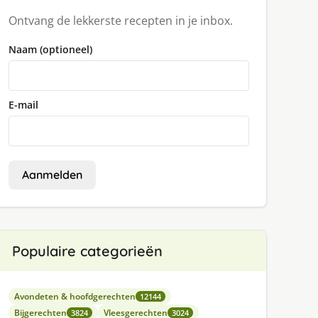
Ontvang de lekkerste recepten in je inbox.
Naam (optioneel)
E-mail
Aanmelden
Populaire categorieën
Avondeten & hoofdgerechten
12144
Bijgerechten
Vleesgerechten
3824
3024