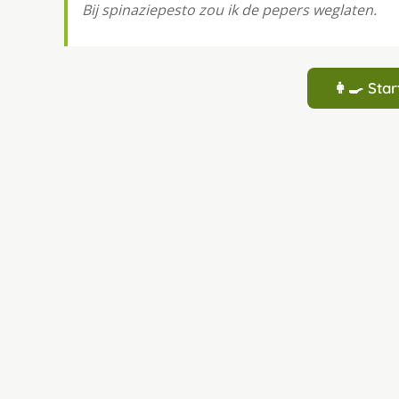
Bij spinaziepesto zou ik de pepers weglaten.
👩‍🍳 St