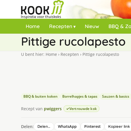
Home
Recepten
Nieuw
BBQ & Z
Pittige rucolapesto
U bent hier:
Home
›
Recepten
›
Pittige rucolapesto
BBQ & buiten koken
Borrelhapjes & tapas
Sauzen & basics
Recept van
pwiggers
Vertrouwde kok
Delen:
WhatsApp
Pinterest
Delen…
Kopieer link