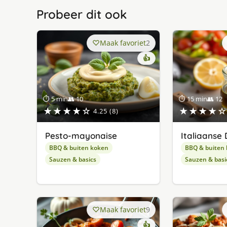
Probeer dit ook
Maak favoriet
2
👍
⏱ 5 min
👥 10
⏱ 15 min
👥 12
★★★★☆
★★★★☆
4.25 (8)
Pesto-mayonaise
Italiaanse 
BBQ & buiten koken
BBQ & buiten
Sauzen & basics
Sauzen & basi
Maak favoriet
9
👍