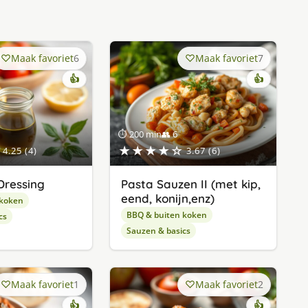
Maak favoriet
6
Maak favoriet
7
👍
👍
⏱ 200 min
👥 6
★★★★☆
4.25 (4)
3.67 (6)
Dressing
Pasta Sauzen II (met kip,
eend, konijn,enz)
 koken
BBQ & buiten koken
cs
Sauzen & basics
Maak favoriet
1
Maak favoriet
2
👍
👍