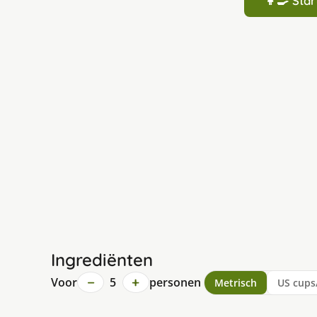
👩‍🍳 St
Ingrediënten
−
+
Voor
5
personen
Metrisch
US cups