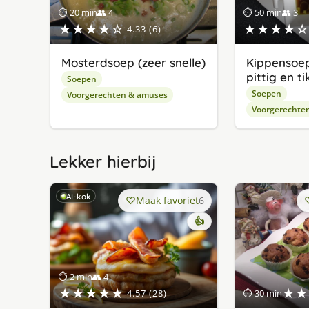
⏱ 20 min
👥 4
⏱ 50 min
👥 3
★★★★☆
★★★★☆
4.33 (6)
Mosterdsoep (zeer snelle)
Kippensoep
pittig en ti
Soepen
Soepen
Voorgerechten & amuses
Voorgerechte
Lekker hierbij
AI-kok
Maak favoriet
6
👍
⏱ 2 min
👥 4
★★★★★
★★
4.57 (28)
⏱ 30 min