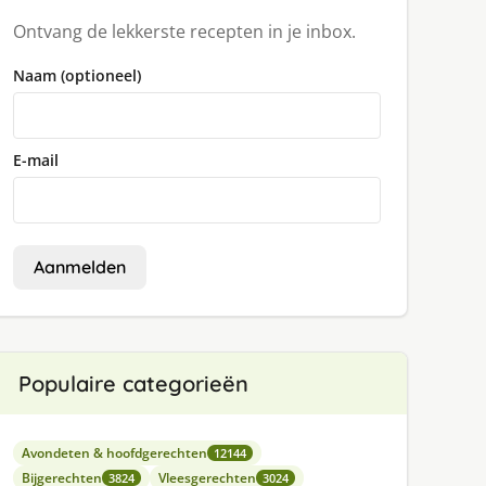
Ontvang de lekkerste recepten in je inbox.
Naam (optioneel)
E-mail
Aanmelden
Populaire categorieën
Avondeten & hoofdgerechten
12144
Bijgerechten
Vleesgerechten
3824
3024