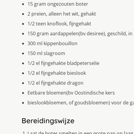
15 gram ongezouten boter
2 preien, alleen het wit, gehakt
1/2 teen knoflook, fijngehakt
150 gram aardappelen(bv desiree), geschild, in 
300 ml kippenbouillon
150 ml slagroom
1/2 el fijngehakte bladpeterselie
1/2 el fijngehakte bieslook
1/2 el fijngehakte dragon
Eetbare bloemen(bv Oostindische kers
bieslookbloemen, of goudsbloemen) voor de g
Bereidingswijze
Laat de boter smelten in een grote pan op laag