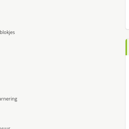
blokjes
arnering
 vuur.