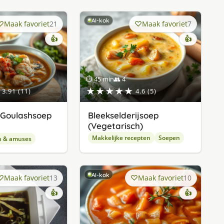
AI-kok
Maak favoriet
21
Maak favoriet
7
👍
👍
⏱ 45 min
👥 4
★★★★★
3.91 (11)
4.6 (5)
 Goulashsoep
Bleekselderijsoep
(Vegetarisch)
Makkelijke recepten
Soepen
n & amuses
AI-kok
Maak favoriet
13
Maak favoriet
10
👍
👍