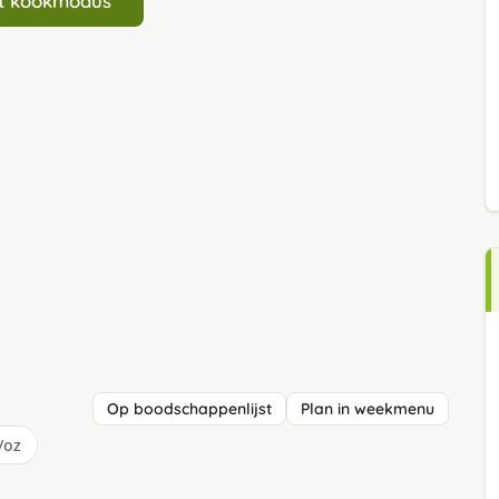
art kookmodus
Op boodschappenlijst
Plan in weekmenu
/oz