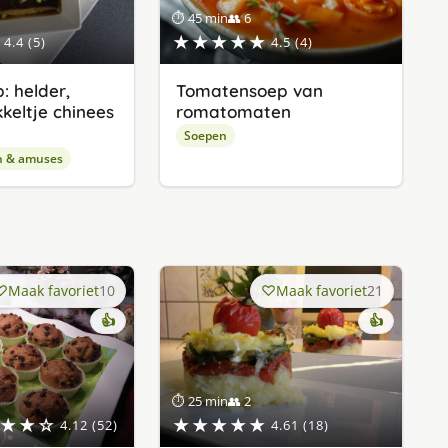
⏱ 45 min
👥 6
★★★★★
4.4 (5)
4.5 (4)
: helder,
Tomatensoep van
kkeltje chinees
romatomaten
Soepen
n & amuses
Maak favoriet
10
Maak favoriet
21
👍
👍
⏱ 25 min
👥 2
★★☆
★★★★★
4.12 (52)
4.61 (18)