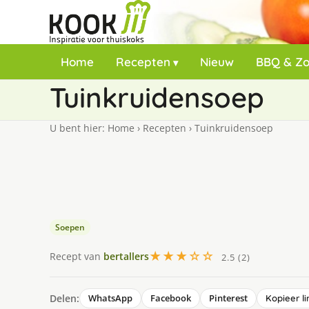
Home
Recepten
Nieuw
BBQ & Z
Tuinkruidensoep
U bent hier:
Home
›
Recepten
›
Tuinkruidensoep
Soepen
★★★☆☆
Recept van
bertallers
2.5 (2)
Delen:
WhatsApp
Facebook
Pinterest
Kopieer li