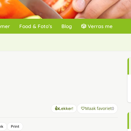
omer
Food & Foto’s
Blog
🎲 Verras me
Maak favoriet
0
👍
Lekker!
nk
Print