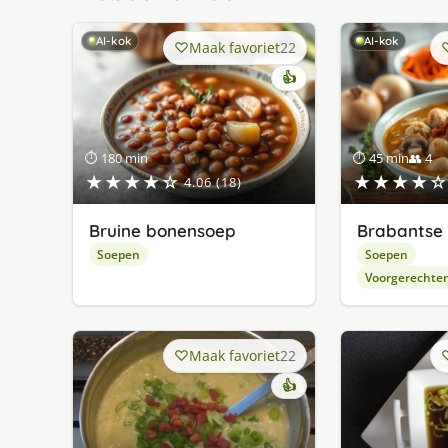
AI-kok
AI-kok
Maak favoriet
22
👍
⏱ 180 min
⏱ 45 min
👥 4
★★★★☆
★★★★☆
4.06 (18)
Bruine bonensoep
Brabantse
Soepen
Soepen
Voorgerechte
Maak favoriet
22
👍