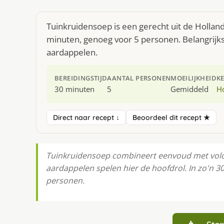
Tuinkruidensoep is een gerecht uit de Hollan
minuten, genoeg voor 5 personen. Belangrijks
aardappelen.
BEREIDINGSTIJD
AANTAL PERSONEN
MOEILIJKHEID
K
30 minuten
5
Gemiddeld
H
Direct naar recept ↓
Beoordeel dit recept ★
Tuinkruidensoep combineert eenvoud met volo
aardappelen spelen hier de hoofdrol. In zo'n 30
personen.