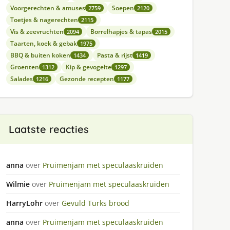
Voorgerechten & amuses
Soepen
2759
2120
Toetjes & nagerechten
2115
Vis & zeevruchten
Borrelhapjes & tapas
2094
2015
Taarten, koek & gebak
1975
BBQ & buiten koken
Pasta & rijst
1434
1419
Groenten
Kip & gevogelte
1312
1297
Salades
Gezonde recepten
1216
1177
Laatste reacties
anna
over
Pruimenjam met speculaaskruiden
Wilmie
over
Pruimenjam met speculaaskruiden
HarryLohr
over
Gevuld Turks brood
anna
over
Pruimenjam met speculaaskruiden