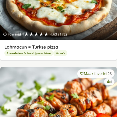
★★★★★
⏱ 70 min
👥 1
4.63 (172)
Lahmacun = Turkse pizza
Avondeten & hoofdgerechten
Pizza's
Maak favoriet
28
ke
👍
1
lek
ge