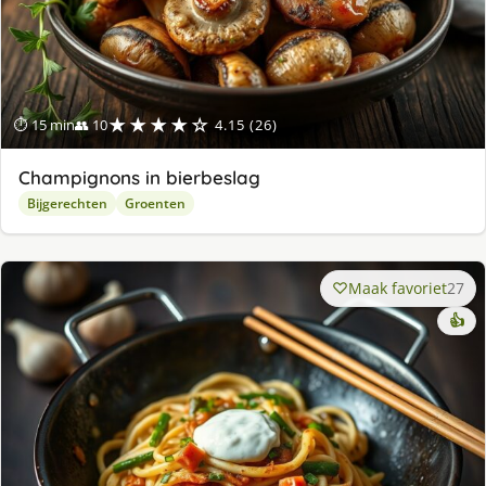
★★★★☆
⏱ 15 min
👥 10
4.15 (26)
Champignons in bierbeslag
Bijgerechten
Groenten
Maak favoriet
27
👍