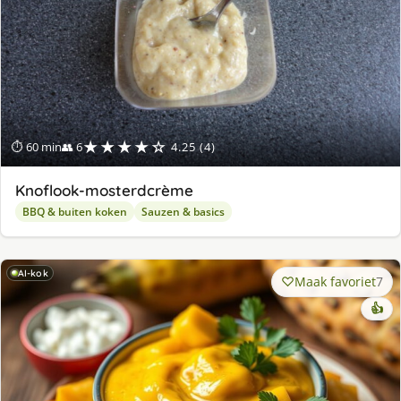
★★★★☆
⏱ 60 min
👥 6
4.25 (4)
Knoflook-mosterdcrème
BBQ & buiten koken
Sauzen & basics
AI-kok
Maak favoriet
7
👍