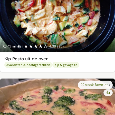
★★★★☆
⏱ 45 min
👥 4
4.39 (96)
Kip Pesto uit de oven
Avondeten & hoofdgerechten
Kip & gevogelte
Maak favoriet
3
👍