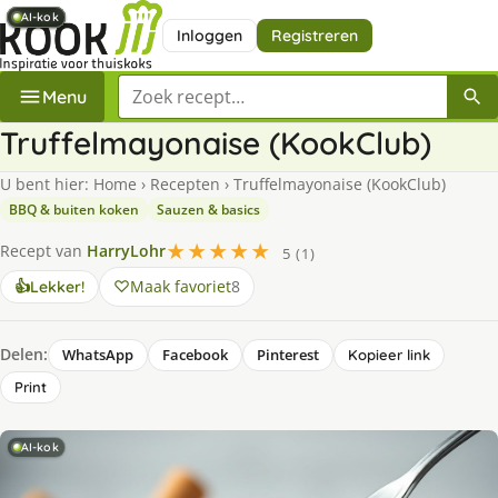
AI-kok
AI-kok
AI-kok
AI-kok
AI-kok
Inloggen
Registreren
Zoek een recept
Menu
Truffelmayonaise (KookClub)
U bent hier:
Home
›
Recepten
›
Truffelmayonaise (KookClub)
BBQ & buiten koken
Sauzen & basics
★★★★★
Recept van
HarryLohr
5 (1)
Maak favoriet
8
👍
Lekker!
Delen:
WhatsApp
Facebook
Pinterest
Kopieer link
Print
AI-kok