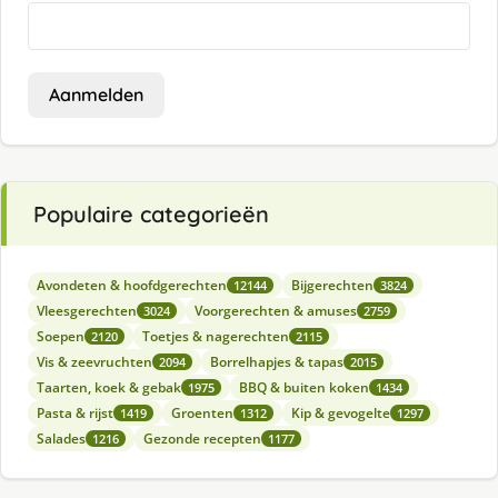
Aanmelden
Populaire categorieën
Avondeten & hoofdgerechten
Bijgerechten
12144
3824
Vleesgerechten
Voorgerechten & amuses
3024
2759
Soepen
Toetjes & nagerechten
2120
2115
Vis & zeevruchten
Borrelhapjes & tapas
2094
2015
Taarten, koek & gebak
BBQ & buiten koken
1975
1434
Pasta & rijst
Groenten
Kip & gevogelte
1419
1312
1297
Salades
Gezonde recepten
1216
1177