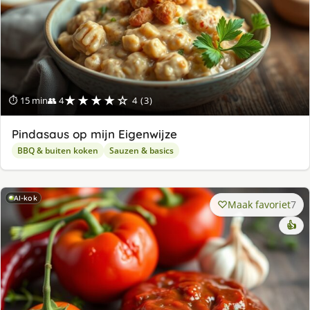
★★★★☆
⏱ 15 min
👥 4
4 (3)
Pindasaus op mijn Eigenwijze
BBQ & buiten koken
Sauzen & basics
AI-kok
Maak favoriet
7
👍