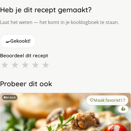
Heb je dit recept gemaakt?
Laat het weten — het komt in je kooklogboek te staan.
🍳
Gekookt!
Beoordeel dit recept
★
★
★
★
★
Probeer dit ook
AI-kok
Maak favoriet
17
👍