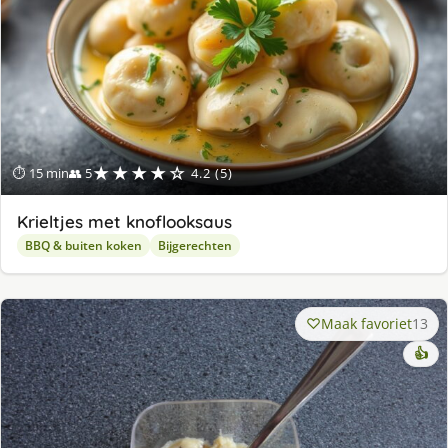
★★★★☆
⏱ 15 min
👥 5
4.2 (5)
Krieltjes met knoflooksaus
BBQ & buiten koken
Bijgerechten
Maak favoriet
13
👍