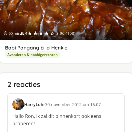
★★★★☆
⏱ 60 min
👥 4
3.96 (108)
Babi Pangang à la Henkie
Avondeten & hoofdgerechten
2 reacties
HarryLohr
30 november 2012 om 16:07
s
c
Hallo Ron, Ik zal dit binnenkort ook eens
h
proberen!
r