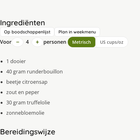
Ingrediënten
Op boodschappenlijst
Plan in weekmenu
−
+
Voor
4
personen
Metrisch
US cups/oz
1 dooier
40 gram runderbouillon
beetje citroensap
zout en peper
30 gram truffelolie
zonnebloemolie
Bereidingswijze