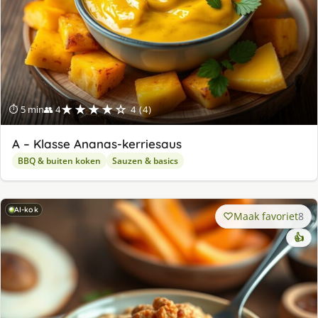
★★★★☆
⏱ 5 min
👥 4
4 (4)
A – Klasse Ananas-kerriesaus
BBQ & buiten koken
Sauzen & basics
AI-kok
Maak favoriet
8
👍