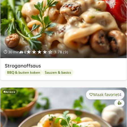
★★★★☆
⏱ 30 min
👥 8
3.78 (9)
Stroganoffsaus
BBQ & buiten koken
Sauzen & basics
AI-kok
Maak favoriet
4
👍