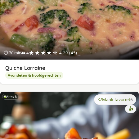
★★★★☆
⏱ 70 min
👥 4
4.29 (45)
Quiche Lorraine
Avondeten & hoofdgerechten
AI-kok
Maak favoriet
6
👍