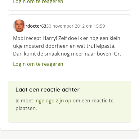
e
Login om te reageren
e
f
:
rdocter63
30 november 2012 om 15:59
s
c
Mooi recept Harry! Zelf doe ik er nog een klein
h
tikje mosterd doorheen en wat truffelpasta.
r
Dan komt de smaak nog meer naar boven. Gr.
e
e
Login om te reageren
f
:
Laat een reactie achter
Je moet
ingelogd zijn op
om een reactie te
plaatsen.