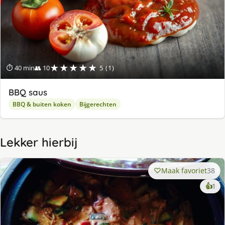
★★★★★
⏱ 40 min
👥 10
5 (1)
BBQ saus
BBQ & buiten koken
Bijgerechten
Lekker hierbij
Maak favoriet
38
ke
👍
1
lek
ge