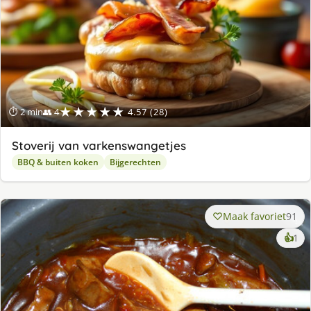
★★★★★
⏱ 2 min
👥 4
4.57 (28)
Stoverij van varkenswangetjes
BBQ & buiten koken
Bijgerechten
Maak favoriet
91
ke
👍
1
lek
ge