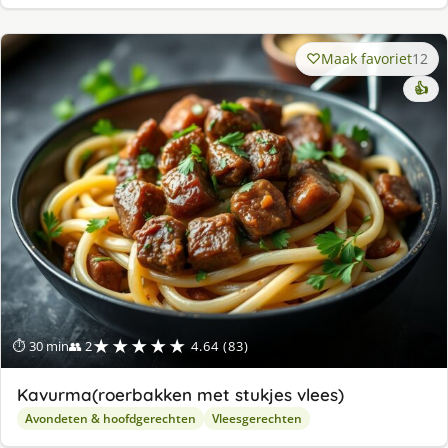
Maak favoriet
12
👍
★★★★★
⏱ 30 min
👥 2
4.64 (83)
Kavurma(roerbakken met stukjes vlees)
Avondeten & hoofdgerechten
Vleesgerechten