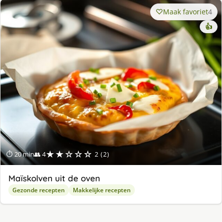
Maak favoriet
4
👍
★★☆☆☆
⏱ 20 min
👥 4
2 (2)
Maïskolven uit de oven
Gezonde recepten
Makkelijke recepten