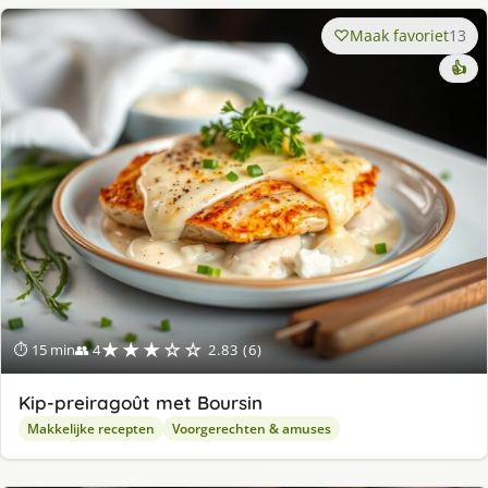
Maak favoriet
13
👍
★★★☆☆
⏱ 15 min
👥 4
2.83 (6)
Kip-preiragoût met Boursin
Makkelijke recepten
Voorgerechten & amuses