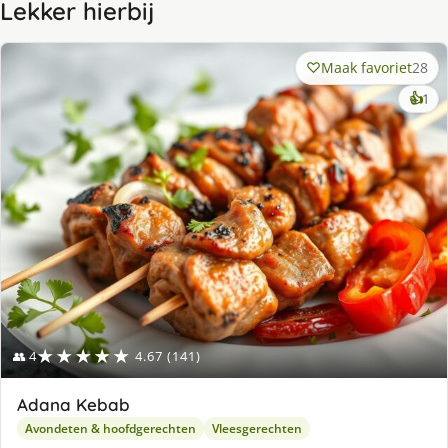
Lekker hierbij
Maak favoriet
28
ke
👍
1
lek
ge
★★★★★
👥 4
4.67 (141)
Adana Kebab
Avondeten & hoofdgerechten
Vleesgerechten