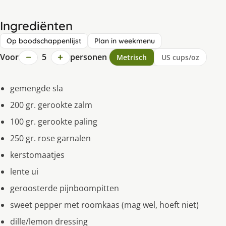
Ingrediënten
Op boodschappenlijst
Plan in weekmenu
−
+
Voor
5
personen
Metrisch
US cups/oz
gemengde sla
200 gr. gerookte zalm
100 gr. gerookte paling
250 gr. rose garnalen
kerstomaatjes
lente ui
geroosterde pijnboompitten
sweet pepper met roomkaas (mag wel, hoeft niet)
dille/lemon dressing