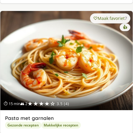
Maak favoriet
7
👍
★★★★☆
⏱ 15 min
👥 2
3.5 (4)
Pasta met garnalen
Gezonde recepten
Makkelijke recepten