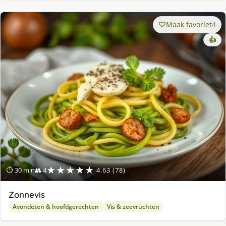
Maak favoriet
4
👍
★★★★★
⏱ 30 min
👥 4
4.63 (78)
Zonnevis
Avondeten & hoofdgerechten
Vis & zeevruchten