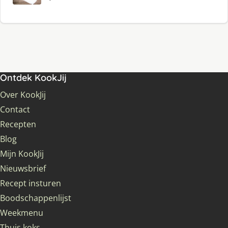
Ontdek KookJij
Over KookJij
Contact
Recepten
Blog
Mijn KookJij
Nieuwsbrief
Recept insturen
Boodschappenlijst
Weekmenu
Thuis koks