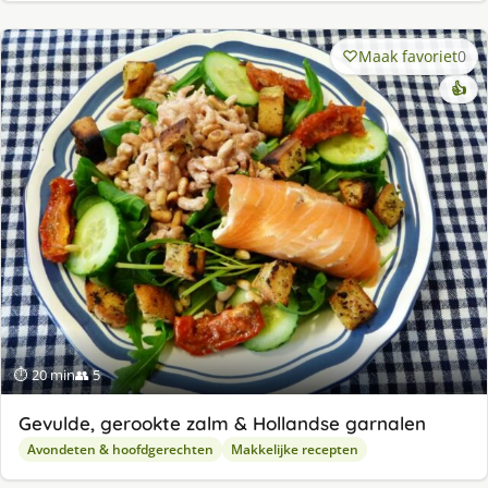
Maak favoriet
0
👍
⏱ 20 min
👥 5
Gevulde, gerookte zalm & Hollandse garnalen
Avondeten & hoofdgerechten
Makkelijke recepten