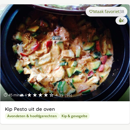
Maak favoriet
38
ke
👍
1
lek
ge
★★★★☆
⏱ 45 min
👥 4
4.39 (96)
Kip Pesto uit de oven
Avondeten & hoofdgerechten
Kip & gevogelte