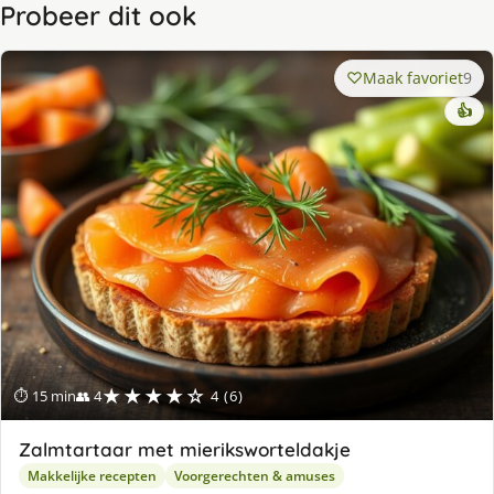
Probeer dit ook
Maak favoriet
9
👍
★★★★☆
⏱ 15 min
👥 4
4 (6)
Zalmtartaar met mieriksworteldakje
Makkelijke recepten
Voorgerechten & amuses