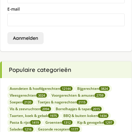
E-mail
Aanmelden
Populaire categorieën
Avondeten & hoofdgerechten
Bijgerechten
12144
3824
Vleesgerechten
Voorgerechten & amuses
3024
2759
Soepen
Toetjes & nagerechten
2120
2115
Vis & zeevruchten
Borrelhapjes & tapas
2094
2015
Taarten, koek & gebak
BBQ & buiten koken
1975
1434
Pasta & rijst
Groenten
Kip & gevogelte
1419
1312
1297
Salades
Gezonde recepten
1216
1177