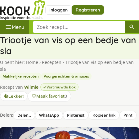
Inloggen
Registreren
Zoek een recept
Menu
Triootje van vis op een bedje van
sla
U bent hier:
Home
›
Recepten
›
Triootje van vis op een bedje van
sla
Makkelijke recepten
Voorgerechten & amuses
Recept van
Wilmie
Vertrouwde kok
Maak favoriet
0
👍
Lekker!
Delen:
WhatsApp
Pinterest
Delen…
Kopieer link
Print