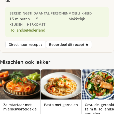
ui.
BEREIDINGSTIJD
AANTAL PERSONEN
MOEILIJKHEID
15 minuten
5
Makkelijk
KEUKEN
HERKOMST
Hollandse
Nederland
Direct naar recept ↓
Beoordeel dit recept ★
Misschien ook lekker
Zalmtartaar met
Pasta met garnalen
Gevulde, gerook
mieriksworteldakje
zalm & Hollands
garnalen