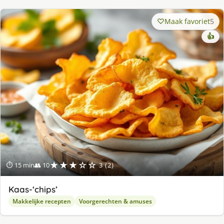
Maak favoriet
5
👍
★★★☆☆
⏱ 15 min
👥 10
3 (2)
Kaas-‘chips’
Makkelijke recepten
Voorgerechten & amuses