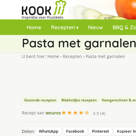
Home
Recepten
Nieuw
BBQ & Z
Pasta met garnale
U bent hier:
Home
›
Recepten
›
Pasta met garnalen
Gezonde recepten
Makkelijke recepten
Voorgerechten & a
★★★★☆
Recept van
wouros
3.5 (4)
Delen:
WhatsApp
Facebook
Pinterest
Kopieer li