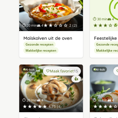
⏱ 30 min
👥 4
★★☆☆☆
★★★☆☆
⏱ 20 min
👥 4
2 (2)
Maïskolven uit de oven
Feestelijk
Gezonde recepten
Gezonde rece
Makkelijke recepten
Makkelijke re
AI-kok
AI-kok
Maak favoriet
15
👍
⏱ 20 min
👥 4
⏱ 10 min
👥 4
★★★★★
★★★★☆
4.75 (4)