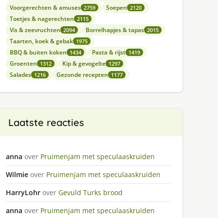
Voorgerechten & amuses
Soepen
2759
2120
Toetjes & nagerechten
2115
Vis & zeevruchten
Borrelhapjes & tapas
2094
2015
Taarten, koek & gebak
1975
BBQ & buiten koken
Pasta & rijst
1434
1419
Groenten
Kip & gevogelte
1312
1297
Salades
Gezonde recepten
1216
1177
Laatste reacties
anna
over
Pruimenjam met speculaaskruiden
Wilmie
over
Pruimenjam met speculaaskruiden
HarryLohr
over
Gevuld Turks brood
anna
over
Pruimenjam met speculaaskruiden