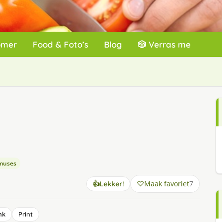
omer
Food & Foto’s
Blog
🎲 Verras me
n
muses
Maak favoriet
7
👍
Lekker!
nk
Print