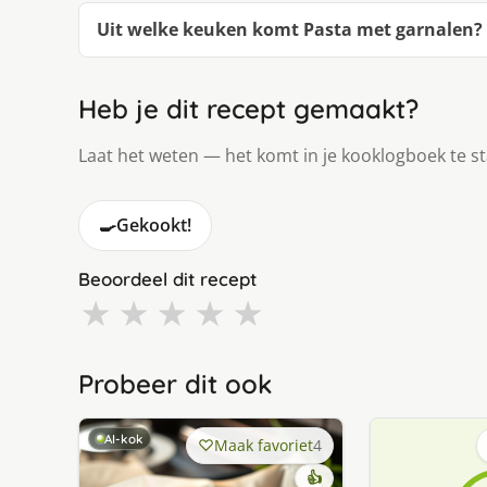
Uit welke keuken komt Pasta met garnalen?
Heb je dit recept gemaakt?
Laat het weten — het komt in je kooklogboek te s
🍳
Gekookt!
Beoordeel dit recept
★
★
★
★
★
Probeer dit ook
AI-kok
Maak favoriet
4
👍