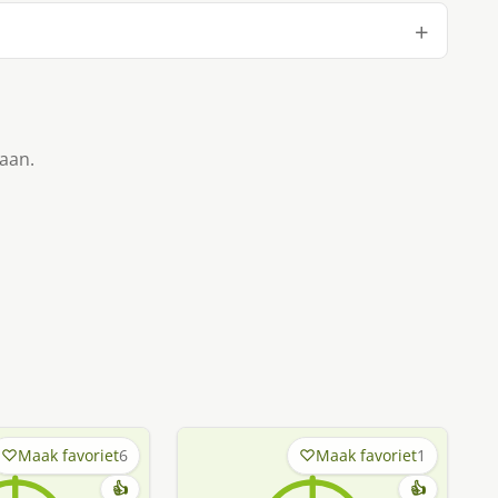
taan.
Maak favoriet
6
Maak favoriet
1
👍
👍