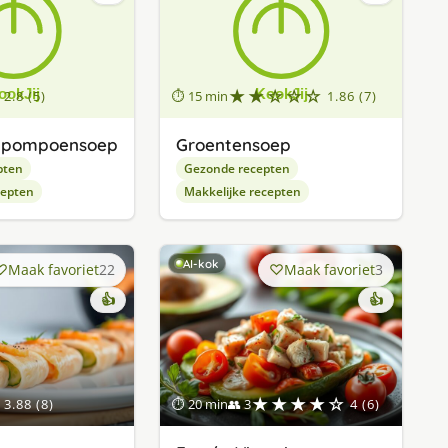
★★☆☆☆
2.8 (5)
⏱ 15 min
1.86 (7)
e pompoensoep
Groentensoep
pten
Gezonde recepten
cepten
Makkelijke recepten
AI-kok
Maak favoriet
22
Maak favoriet
3
👍
👍
★★★★☆
3.88 (8)
⏱ 20 min
👥 3
4 (6)