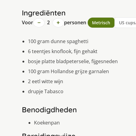
Ingrediënten
−
+
Voor
2
personen
Metrisch
US cups
100 gram dunne spaghetti
6 teentjes knoflook, fijn gehakt
bosje platte bladpeterselie, fijgesneden
100 gram Hollandse grijze garnalen
2 eetl witte wijn
drupje Tabasco
Benodigdheden
Koekenpan