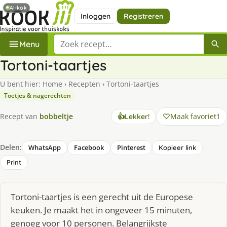
AI-kok
Inloggen
Registreren
Zoek een recept
Menu
Tortoni-taartjes
U bent hier:
Home
›
Recepten
›
Tortoni-taartjes
Toetjes & nagerechten
Maak favoriet
1
Recept van
bobbeltje
👍
Lekker!
Delen:
WhatsApp
Facebook
Pinterest
Kopieer link
Print
Tortoni-taartjes is een gerecht uit de Europese
keuken. Je maakt het in ongeveer 15 minuten,
genoeg voor 10 personen. Belangrijkste