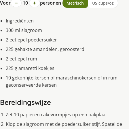
−
+
Voor
10
personen
Metrisch
US cups/oz
Ingrediënten
300 ml slagroom
2 eetlepel poedersuiker
225 gehakte amandelen, geroosterd
2 eetlepel rum
225 g amaretti koekjes
10 gekonfijte kersen of maraschinokersen of in rum
geconserveerde kersen
Bereidingswijze
Zet 10 papieren cakevormpjes op een bakplaat.
Klop de slagroom met de poedersuiker stijf. Spatel de