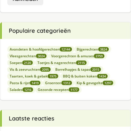
Populaire categorieën
Avondeten & hoofdgerechten
Bijgerechten
12144
3824
Vleesgerechten
Voorgerechten & amuses
3024
2759
Soepen
Toetjes & nagerechten
2120
2115
Vis & zeevruchten
Borrelhapjes & tapas
2095
2015
Taarten, koek & gebak
BBQ & buiten koken
1975
1434
Pasta & rijst
Groenten
Kip & gevogelte
1419
1312
1297
Salades
Gezonde recepten
1216
1177
Laatste reacties