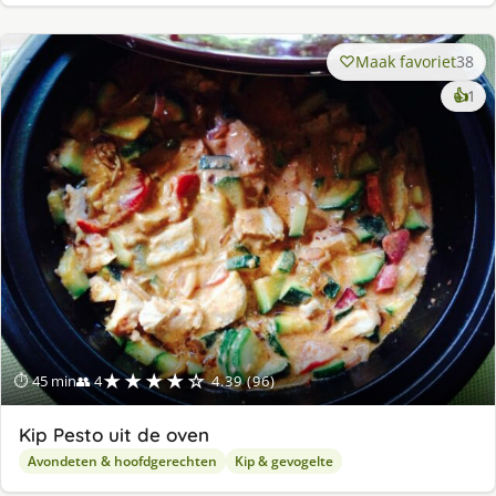
Maak favoriet
38
ke
👍
1
lek
ge
★★★★☆
⏱ 45 min
👥 4
4.39 (96)
Kip Pesto uit de oven
Avondeten & hoofdgerechten
Kip & gevogelte