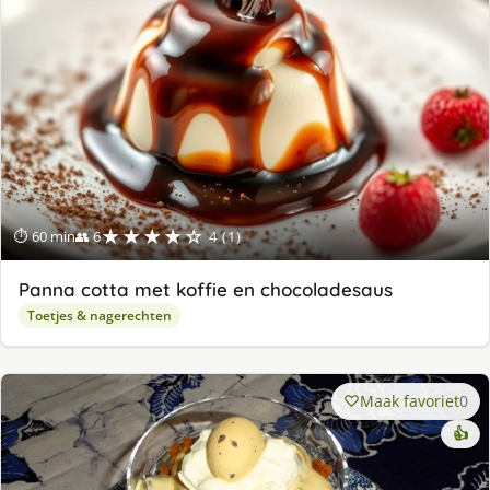
★★★★☆
⏱ 60 min
👥 6
4 (1)
Panna cotta met koffie en chocoladesaus
Toetjes & nagerechten
Maak favoriet
0
👍