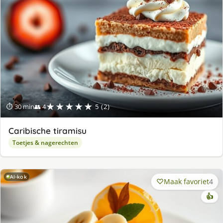
★★★★★
⏱ 30 min
👥 4
5 (2)
Caribische tiramisu
Toetjes & nagerechten
AI-kok
Maak favoriet
4
👍