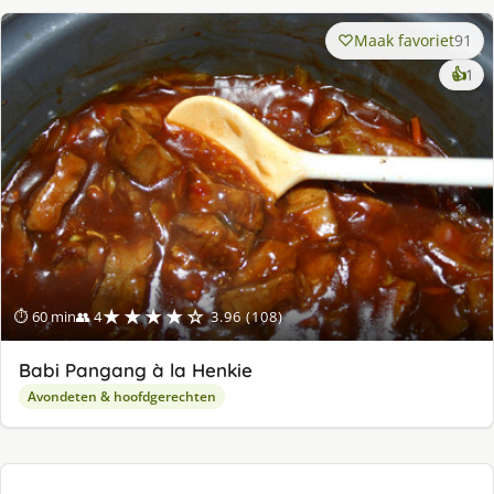
Maak favoriet
91
ke
👍
1
lek
ge
★★★★☆
⏱ 60 min
👥 4
3.96 (108)
Babi Pangang à la Henkie
Avondeten & hoofdgerechten