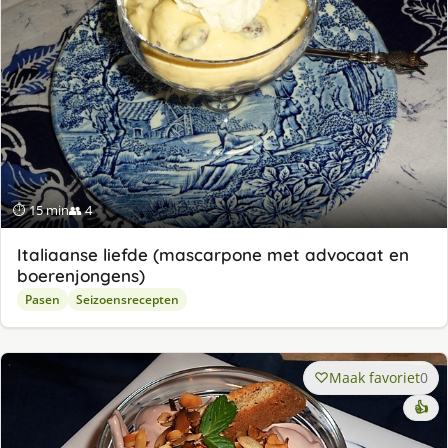
⏱ 15 min
👥 4
Italiaanse liefde (mascarpone met advocaat en
boerenjongens)
Pasen
Seizoensrecepten
Maak favoriet
0
👍