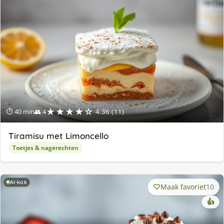
★★★★☆
⏱ 40 min
👥 4
4.36 (11)
Tiramisu met Limoncello
Toetjes & nagerechten
AI-kok
Maak favoriet
10
👍