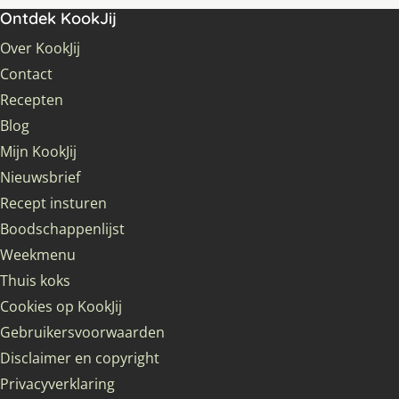
Ontdek KookJij
Over KookJij
Contact
Recepten
Blog
Mijn KookJij
Nieuwsbrief
Recept insturen
Boodschappenlijst
Weekmenu
Thuis koks
Cookies op KookJij
Gebruikersvoorwaarden
Disclaimer en copyright
Privacyverklaring