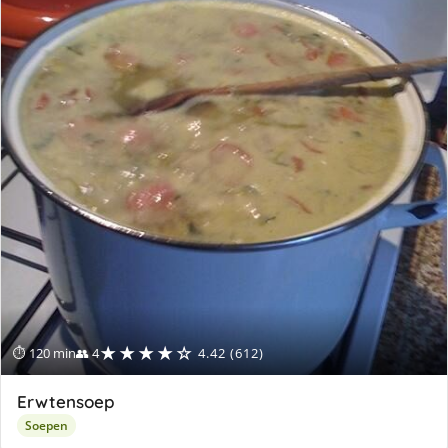
★★★★☆
⏱ 120 min
👥 4
4.42 (612)
Erwtensoep
Soepen