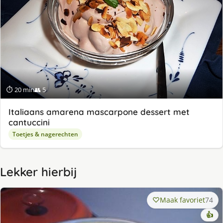
⏱ 20 min
👥 5
Italiaans amarena mascarpone dessert met
cantuccini
Toetjes & nagerechten
Lekker hierbij
Maak favoriet
74
👍