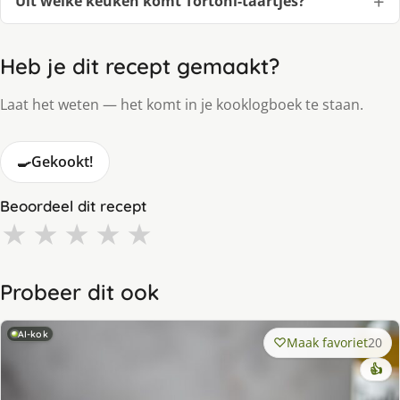
Uit welke keuken komt Tortoni-taartjes?
Heb je dit recept gemaakt?
Laat het weten — het komt in je kooklogboek te staan.
🍳
Gekookt!
Beoordeel dit recept
★
★
★
★
★
Probeer dit ook
AI-kok
Maak favoriet
20
👍