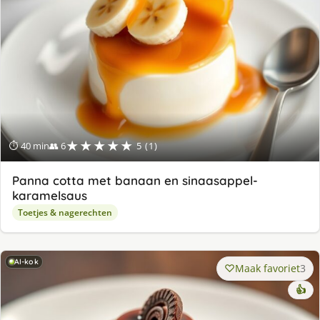
★★★★★
⏱ 40 min
👥 6
5 (1)
Panna cotta met banaan en sinaasappel-
karamelsaus
Toetjes & nagerechten
AI-kok
Maak favoriet
3
👍