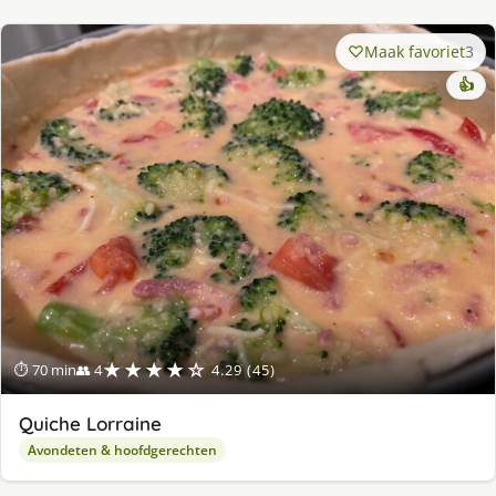
Maak favoriet
3
👍
★★★★☆
⏱ 70 min
👥 4
4.29 (45)
Quiche Lorraine
Avondeten & hoofdgerechten