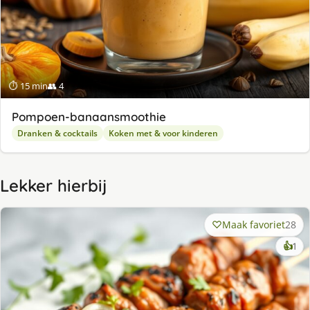
⏱ 15 min
👥 4
Pompoen-banaansmoothie
Dranken & cocktails
Koken met & voor kinderen
Lekker hierbij
Maak favoriet
28
ke
👍
1
lek
ge