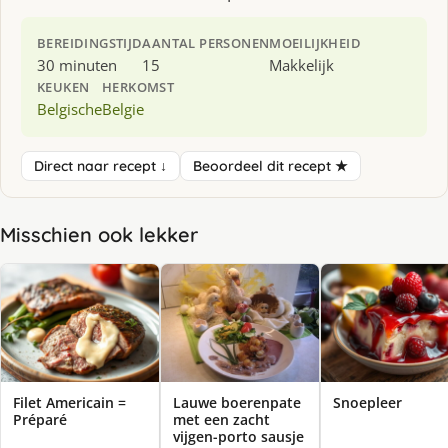
BEREIDINGSTIJD
AANTAL PERSONEN
MOEILIJKHEID
30 minuten
15
Makkelijk
KEUKEN
HERKOMST
Belgische
Belgie
Direct naar recept ↓
Beoordeel dit recept ★
Misschien ook lekker
Filet Americain =
Lauwe boerenpate
Snoepleer
Préparé
met een zacht
vijgen-porto sausje