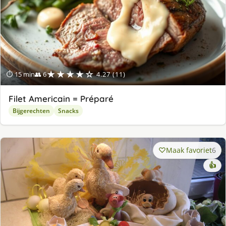
★★★★☆
⏱ 15 min
👥 6
4.27 (11)
Filet Americain = Préparé
Bijgerechten
Snacks
Maak favoriet
6
👍