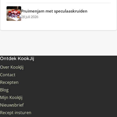
Pruimenjam met speculaaskruiden
28 juli 2026
Ontdek KookJij
Over KookJij
Contact
Recepten
Blog
Mijn KookJij
Nieuwsbrief
Recept insturen