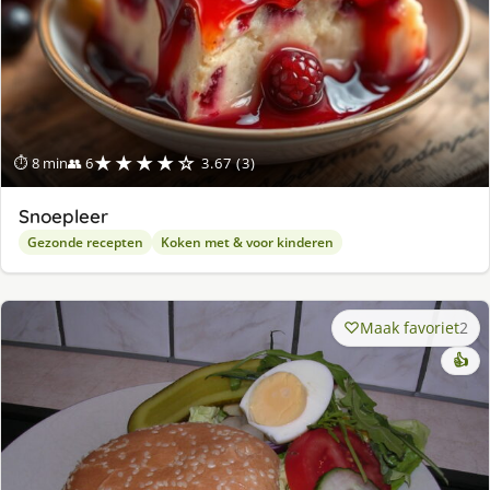
★★★★☆
⏱ 8 min
👥 6
3.67 (3)
Snoepleer
Gezonde recepten
Koken met & voor kinderen
Maak favoriet
2
👍