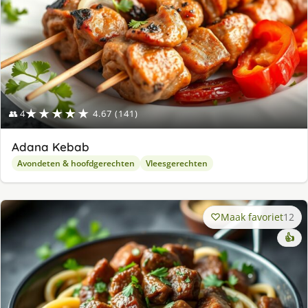
★★★★★
👥 4
4.67 (141)
Adana Kebab
Avondeten & hoofdgerechten
Vleesgerechten
Maak favoriet
12
👍