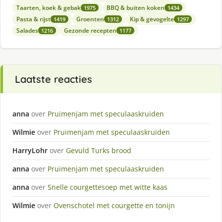
Taarten, koek & gebak
BBQ & buiten koken
1975
1434
Pasta & rijst
Groenten
Kip & gevogelte
1419
1312
1297
Salades
Gezonde recepten
1216
1177
Laatste reacties
anna
over
Pruimenjam met speculaaskruiden
Wilmie
over
Pruimenjam met speculaaskruiden
HarryLohr
over
Gevuld Turks brood
anna
over
Pruimenjam met speculaaskruiden
anna
over
Snelle courgettesoep met witte kaas
Wilmie
over
Ovenschotel met courgette en tonijn