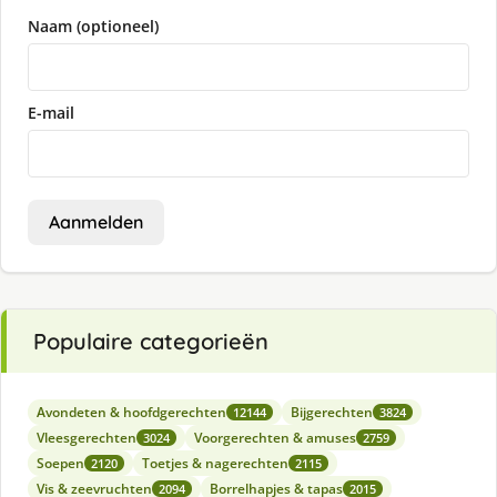
Naam (optioneel)
E-mail
Aanmelden
Populaire categorieën
Avondeten & hoofdgerechten
Bijgerechten
12144
3824
Vleesgerechten
Voorgerechten & amuses
3024
2759
Soepen
Toetjes & nagerechten
2120
2115
Vis & zeevruchten
Borrelhapjes & tapas
2094
2015