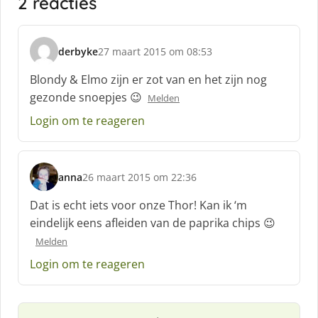
2 reacties
derbyke
27 maart 2015 om 08:53
s
c
Blondy & Elmo zijn er zot van en het zijn nog
h
gezonde snoepjes 😉
Melden
r
e
Login om te reageren
e
f
:
anna
26 maart 2015 om 22:36
s
c
Dat is echt iets voor onze Thor! Kan ik ‘m
h
eindelijk eens afleiden van de paprika chips 😉
r
Melden
e
e
Login om te reageren
f
: