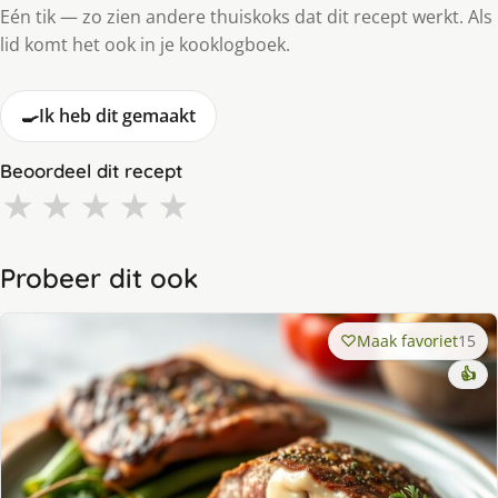
Eén tik — zo zien andere thuiskoks dat dit recept werkt. Als
lid komt het ook in je kooklogboek.
🍳
Ik heb dit gemaakt
Beoordeel dit recept
★
★
★
★
★
Probeer dit ook
Maak favoriet
15
👍