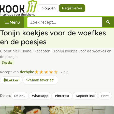
Inloggen
Registreren
Zoek een recept
Menu
Tonijn koekjes voor de woefkes
en de poesjes
U bent hier:
Home
›
Recepten
›
Tonijn koekjes voor de woefkes en
de poesjes
Snacks
★★★★☆
Recept van
derbyke
4 (1)
Maak favoriet
1
👍
Lekker!
Delen:
WhatsApp
Pinterest
Delen…
Kopieer link
Print