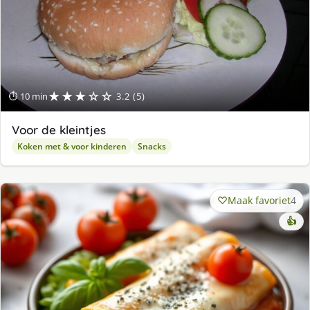
★★★☆☆
⏱ 10 min
3.2 (5)
Voor de kleintjes
Koken met & voor kinderen
Snacks
Maak favoriet
4
👍