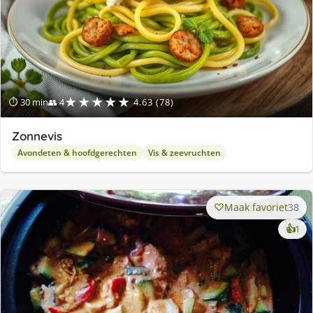
★★★★★
⏱ 30 min
👥 4
4.63 (78)
Zonnevis
Avondeten & hoofdgerechten
Vis & zeevruchten
Maak favoriet
38
ke
👍
1
lek
ge