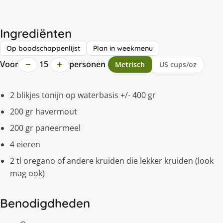
Ingrediënten
Op boodschappenlijst
Plan in weekmenu
−
+
Voor
15
personen
Metrisch
US cups/oz
2 blikjes tonijn op waterbasis +/- 400 gr
200 gr havermout
200 gr paneermeel
4 eieren
2 tl oregano of andere kruiden die lekker kruiden (look
mag ook)
Benodigdheden