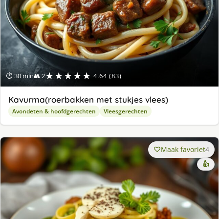
★★★★★
⏱ 30 min
👥 2
4.64 (83)
Kavurma(roerbakken met stukjes vlees)
Avondeten & hoofdgerechten
Vleesgerechten
Maak favoriet
4
👍