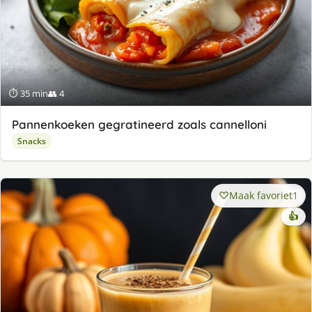
⏱ 35 min
👥 4
Pannenkoeken gegratineerd zoals cannelloni
Snacks
Maak favoriet
1
👍