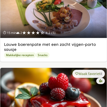
★★★★☆
⏱ 15 min
👥 2
4.2 (5)
Lauwe boerenpate met een zacht vijgen-porto
sausje
Makkelijke recepten
Snacks
Maak favoriet
8
👍