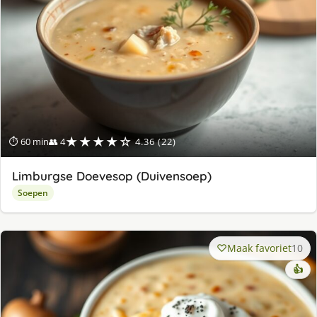
★★★★☆
⏱ 60 min
👥 4
4.36 (22)
Limburgse Doevesop (Duivensoep)
Soepen
Maak favoriet
10
👍