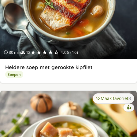
★★★★☆
⏱ 30 min
👥 12
4.06 (16)
Heldere soep met gerookte kipfilet
Soepen
Maak favoriet
3
👍