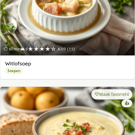
★★★★☆
⏱ 60 min
👥 6
4.09 (11)
Witlofsoep
Soepen
Maak favoriet
4
👍