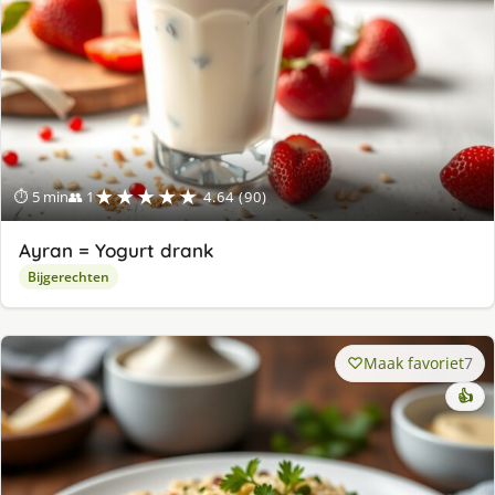
★★★★★
⏱ 5 min
👥 1
4.64 (90)
Ayran = Yogurt drank
Bijgerechten
Maak favoriet
7
👍