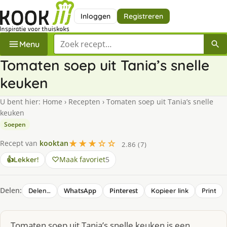
Inloggen
Registreren
Zoek een recept
Menu
Tomaten soep uit Tania’s snelle
keuken
U bent hier:
Home
›
Recepten
›
Tomaten soep uit Tania’s snelle
keuken
Soepen
★★★☆☆
Recept van
kooktan
2.86 (7)
Maak favoriet
5
👍
Lekker!
Delen:
WhatsApp
Pinterest
Delen…
Kopieer link
Print
Tomaten soep uit Tania’s snelle keuken is een