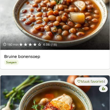
★★★★☆
⏱ 180 min
4.06 (18)
Bruine bonensoep
Soepen
Maak favoriet
4
👍