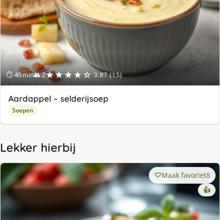
★★★★☆
⏱ 40 min
👥 2
3.87 (15)
Aardappel – selderijsoep
Soepen
Lekker hierbij
Maak favoriet
8
👍