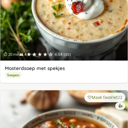
★★★★☆
⏱ 20 min
👥 4
4.04 (26)
Mosterdsoep met spekjes
Soepen
Maak favoriet
22
👍