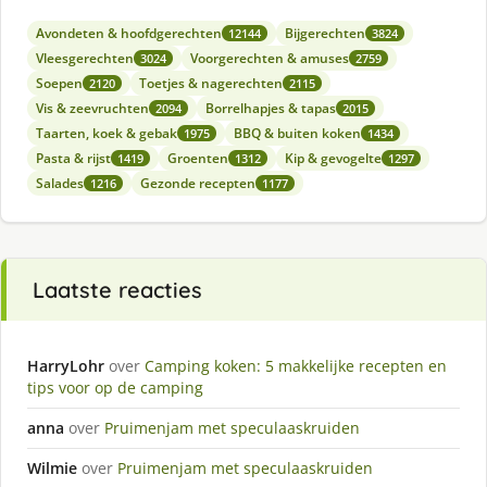
Avondeten & hoofdgerechten
Bijgerechten
12144
3824
Vleesgerechten
Voorgerechten & amuses
3024
2759
Soepen
Toetjes & nagerechten
2120
2115
Vis & zeevruchten
Borrelhapjes & tapas
2094
2015
Taarten, koek & gebak
BBQ & buiten koken
1975
1434
Pasta & rijst
Groenten
Kip & gevogelte
1419
1312
1297
Salades
Gezonde recepten
1216
1177
Laatste reacties
HarryLohr
over
Camping koken: 5 makkelijke recepten en
tips voor op de camping
anna
over
Pruimenjam met speculaaskruiden
Wilmie
over
Pruimenjam met speculaaskruiden