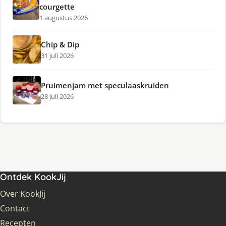
courgette
1 augustus 2026
Chip & Dip
31 juli 2026
Pruimenjam met speculaaskruiden
28 juli 2026
Ontdek KookJij
Over KookJij
Contact
Recepten