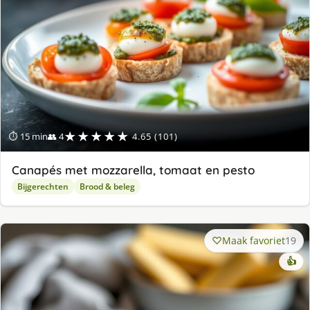
★★★★★
⏱ 15 min
👥 4
4.65 (101)
Canapés met mozzarella, tomaat en pesto
Bijgerechten
Brood & beleg
Maak favoriet
19
👍