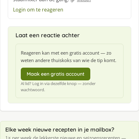
f
Login om te reageren
:
Laat een reactie achter
Reageren kan met een gratis account — zo
weten andere thuiskoks van wie de tip komt.
Maak een gratis account
Al lid? Log in via dezelfde knop — zonder
wachtwoord.
Elke week nieuwe recepten in je mailbox?
1× per week de lekkerste nieuwe en seizoensrecepten —