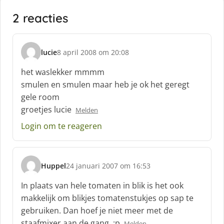
2 reacties
lucie
8 april 2008 om 20:08
s
c
het waslekker mmmm
h
smulen en smulen maar heb je ok het geregt
r
gele room
e
groetjes lucie
e
Melden
f
Login om te reageren
:
Huppel
24 januari 2007 om 16:53
s
c
In plaats van hele tomaten in blik is het ook
h
makkelijk om blikjes tomatenstukjes op sap te
r
gebruiken. Dan hoef je niet meer met de
e
staafmixer aan de gang. :p
e
Melden