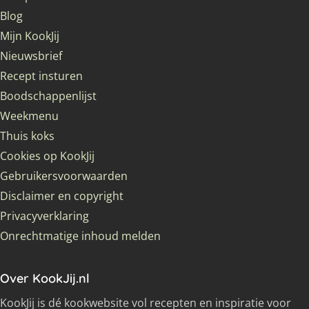
Blog
Mijn KookJij
Nieuwsbrief
Recept insturen
Boodschappenlijst
Weekmenu
Thuis koks
Cookies op KookJij
Gebruikersvoorwaarden
Disclaimer en copyright
Privacyverklaring
Onrechtmatige inhoud melden
Over KookJij.nl
KookJij is dé kookwebsite vol recepten en inspiratie voor