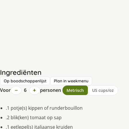
Ingrediënten
Op boodschappenlijst
Plan in weekmenu
−
+
Voor
6
personen
Metrisch
US cups/oz
.1 potje(s) kippen of runderbouillon
.2 blik(ken) tomaat op sap
.1 eetlepel(s) italiaanse kruiden