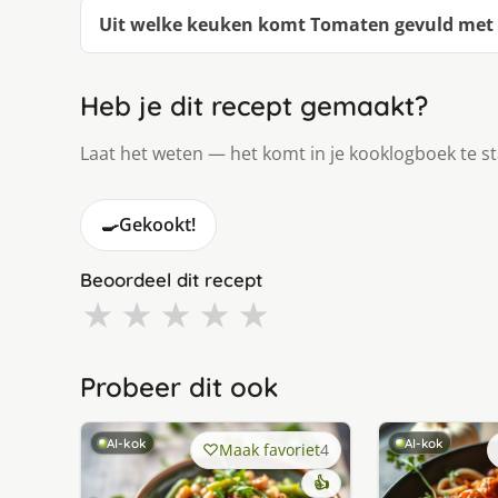
Uit welke keuken komt Tomaten gevuld met 
Heb je dit recept gemaakt?
Laat het weten — het komt in je kooklogboek te s
🍳
Gekookt!
Beoordeel dit recept
★
★
★
★
★
Probeer dit ook
AI-kok
AI-kok
Maak favoriet
4
👍