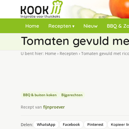
Home
Recepten
Nieuw
BBQ & Z
Tomaten gevuld met
U bent hier:
Home
›
Recepten
›
Tomaten gevuld met rico
BBQ & buiten koken
Bijgerechten
Recept van
fijnproever
Delen:
WhatsApp
Facebook
Pinterest
Kopieer li