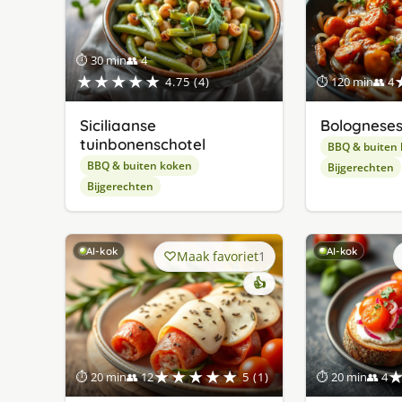
⏱ 30 min
👥 4
★★★★★
4.75 (4)
⏱ 120 min
👥 4
Siciliaanse
Bologneses
tuinbonenschotel
BBQ & buiten
BBQ & buiten koken
Bijgerechten
Bijgerechten
AI-kok
AI-kok
Maak favoriet
1
👍
★★★★★
⏱ 20 min
👥 12
5 (1)
⏱ 20 min
👥 4