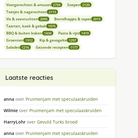
Voorgerechten & amuses
Soepen
2759
2120
Toetjes & nagerechten
2115
Vis & zeevruchten
Borrelhapjes & tapas
2095
2015
Taarten, koek & gebak
1975
BBQ & buiten koken
Pasta & rijst
1434
1419
Groenten
Kip & gevogelte
1312
1297
Salades
Gezonde recepten
1216
1177
Laatste reacties
anna
over
Pruimenjam met speculaaskruiden
Wilmie
over
Pruimenjam met speculaaskruiden
HarryLohr
over
Gevuld Turks brood
anna
over
Pruimenjam met speculaaskruiden