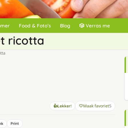
omer
Food & Foto’s
Blog
🎲 Verras me
 ricotta
tta
Maak favoriet
5
👍
Lekker!
nk
Print