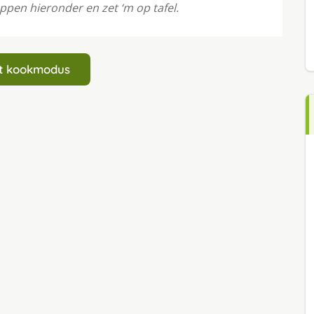
appen hieronder en zet ‘m op tafel.
art kookmodus