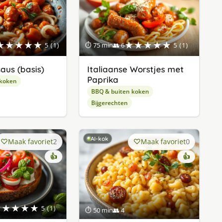
★★★★★
★★★★★
5 (1)
⏱ 75 min
👥 6
5 (1)
aus (basis)
Italiaanse Worstjes met
Paprika
 koken
BBQ & buiten koken
Bijgerechten
AI-kok
Maak favoriet
2
Maak favoriet
0
👍
👍
★★★★★
5 (1)
⏱ 50 min
👥 4