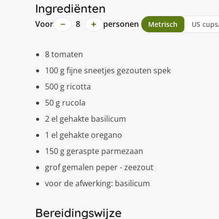
Ingrediënten
−
+
Voor
8
personen
Metrisch
US cups
8 tomaten
100 g fijne sneetjes gezouten spek
500 g ricotta
50 g rucola
2 el gehakte basilicum
1 el gehakte oregano
150 g geraspte parmezaan
grof gemalen peper - zeezout
voor de afwerking: basilicum
Bereidingswijze