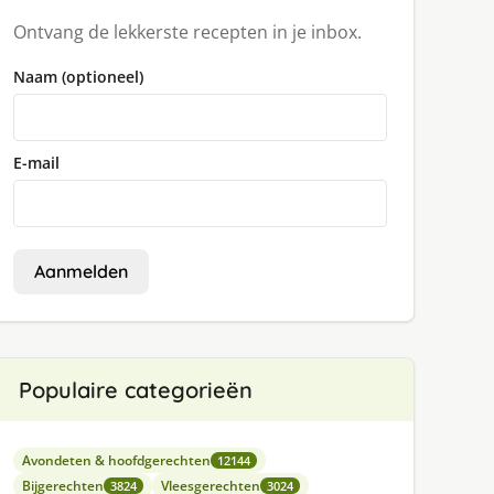
Ontvang de lekkerste recepten in je inbox.
Naam (optioneel)
E-mail
Aanmelden
Populaire categorieën
Avondeten & hoofdgerechten
12144
Bijgerechten
Vleesgerechten
3824
3024