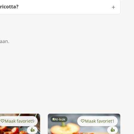
ricotta?
taan.
AI-kok
Maak favoriet
9
Maak favoriet
1
👍
👍