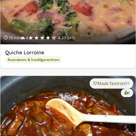
★★★★☆
⏱ 70 min
👥 4
4.29 (45)
Quiche Lorraine
Avondeten & hoofdgerechten
Maak favoriet
91
ke
👍
1
lek
ge