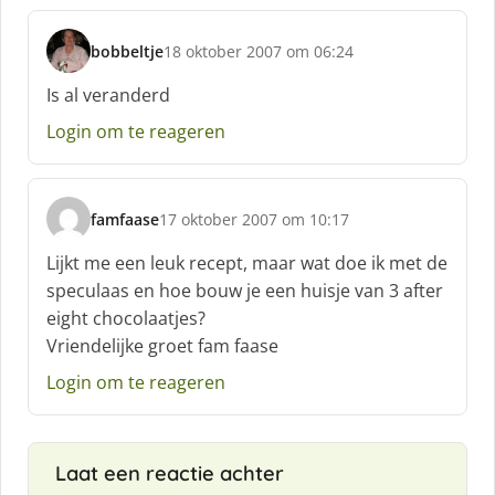
f
:
bobbeltje
18 oktober 2007 om 06:24
s
c
Is al veranderd
h
Login om te reageren
r
e
e
f
famfaase
17 oktober 2007 om 10:17
:
s
c
Lijkt me een leuk recept, maar wat doe ik met de
h
speculaas en hoe bouw je een huisje van 3 after
r
eight chocolaatjes?
e
Vriendelijke groet fam faase
e
f
Login om te reageren
:
Laat een reactie achter