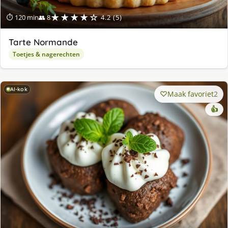
★★★★☆
⏱ 120 min
👥 8
4.2 (5)
Tarte Normande
Toetjes & nagerechten
AI-kok
Maak favoriet
2
👍