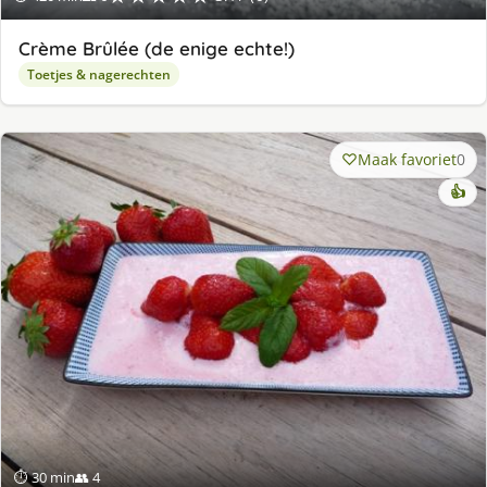
Crème Brûlée (de enige echte!)
Toetjes & nagerechten
Maak favoriet
0
👍
⏱ 30 min
👥 4