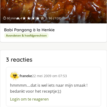
★★★★☆
⏱ 60 min
👥 4
3.96 (108)
Babi Pangang à la Henkie
Avondeten & hoofdgerechten
3 reacties
franeke
22 mei 2009 om 07:53
s
c
hmmmm….dat is wel iets naar mijn smaak !
h
bedankt voor het receptje:);)
r
e
Login om te reageren
e