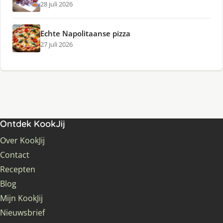
28 juli 2026
Echte Napolitaanse pizza
27 juli 2026
Ontdek KookJij
Over KookJij
Contact
Recepten
Blog
Mijn KookJij
Nieuwsbrief