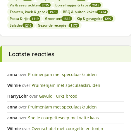
Vis & zeevruchten
Borrelhapjes & tapas
2095
2015
Taarten, koek & gebak
BBQ & buiten koken
1975
1434
Pasta & rijst
Groenten
Kip & gevogelte
1419
1312
1297
Salades
Gezonde recepten
1216
1177
Laatste reacties
anna
over
Pruimenjam met speculaaskruiden
Wilmie
over
Pruimenjam met speculaaskruiden
HarryLohr
over
Gevuld Turks brood
anna
over
Pruimenjam met speculaaskruiden
anna
over
Snelle courgettesoep met witte kaas
Wilmie
over
Ovenschotel met courgette en tonijn