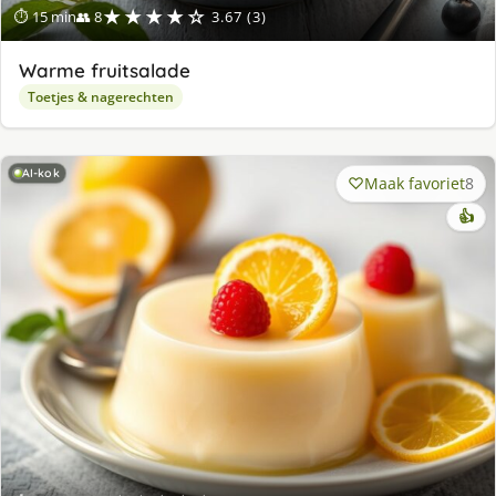
★★★★☆
⏱ 15 min
👥 8
3.67 (3)
Warme fruitsalade
Toetjes & nagerechten
AI-kok
Maak favoriet
8
👍