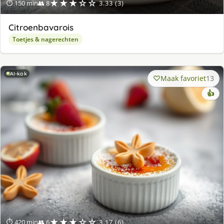
★★★☆☆
⏱ 150 min
👥 8
3.33 (3)
Citroenbavarois
Toetjes & nagerechten
AI-kok
Maak favoriet
13
👍
★★★☆☆
⏱ 420 min
👥 6
3.17 (6)