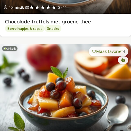
★★★★★
⏱ 40 min
👥 30
5 (1)
Chocolade truffels met groene thee
Borrelhapjes & tapas
Snacks
AI-kok
Maak favoriet
4
👍