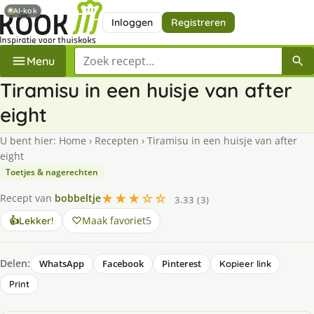
AI-kok
Inloggen
Registreren
Zoek een recept
Menu
Tiramisu in een huisje van after
eight
U bent hier:
Home
›
Recepten
›
Tiramisu in een huisje van after
eight
Toetjes & nagerechten
★★★☆☆
Recept van
bobbeltje
3.33 (3)
Maak favoriet
5
👍
Lekker!
Delen:
WhatsApp
Facebook
Pinterest
Kopieer link
Print