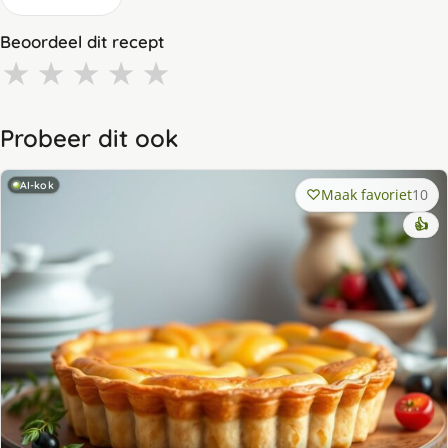
Beoordeel dit recept
★
★
★
★
★
Probeer dit ook
AI-kok
Maak favoriet
10
👍