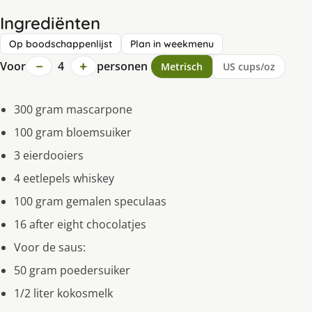
Ingrediënten
Op boodschappenlijst
Plan in weekmenu
−
+
Voor
4
personen
Metrisch
US cups/oz
300 gram mascarpone
100 gram bloemsuiker
3 eierdooiers
4 eetlepels whiskey
100 gram gemalen speculaas
16 after eight chocolatjes
Voor de saus:
50 gram poedersuiker
1/2 liter kokosmelk