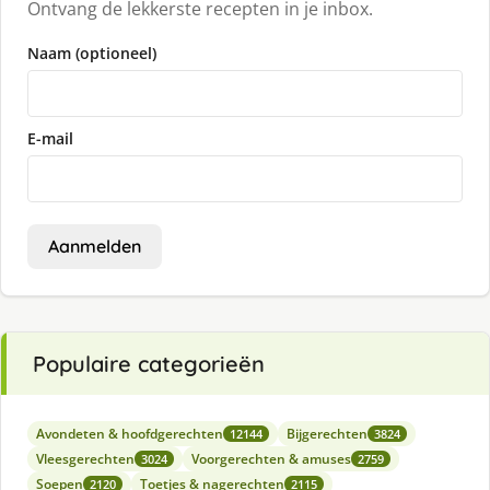
Ontvang de lekkerste recepten in je inbox.
Naam (optioneel)
E-mail
Aanmelden
Populaire categorieën
Avondeten & hoofdgerechten
Bijgerechten
12144
3824
Vleesgerechten
Voorgerechten & amuses
3024
2759
Soepen
Toetjes & nagerechten
2120
2115