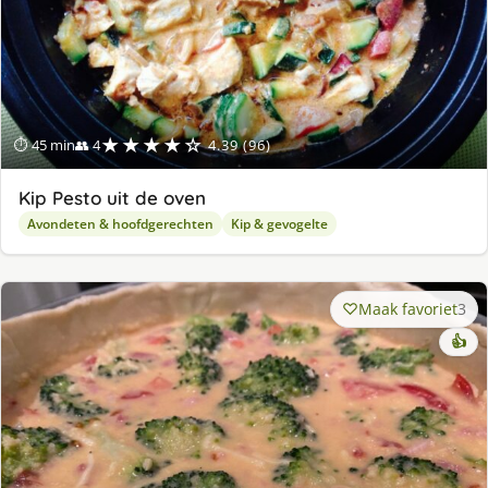
★★★★☆
⏱ 45 min
👥 4
4.39 (96)
Kip Pesto uit de oven
Avondeten & hoofdgerechten
Kip & gevogelte
Maak favoriet
3
👍