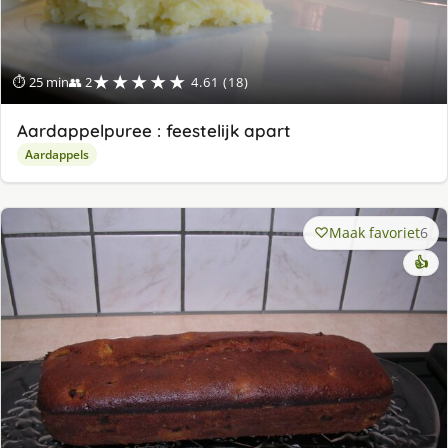
★★★★★
⏱ 25 min
👥 2
4.61 (18)
Aardappelpuree : feestelijk apart
Aardappels
Maak favoriet
6
👍