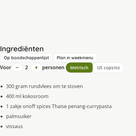
Ingrediënten
Op boodschappenlijst
Plan in weekmenu
−
+
Voor
2
personen
Metrisch
US cups/oz
300 gram rundvlees om te stoven
400 ml kokosroom
1 zakje onoff spices Thaise penang-currypasta
palmsuiker
vissaus