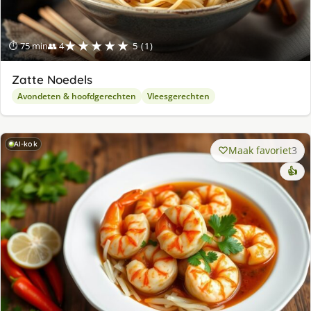
★★★★★
⏱ 75 min
👥 4
5 (1)
Zatte Noedels
Avondeten & hoofdgerechten
Vleesgerechten
AI-kok
Maak favoriet
3
👍