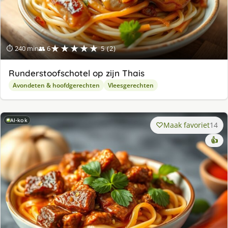
★★★★★
⏱ 240 min
👥 6
5 (2)
Runderstoofschotel op zijn Thais
Avondeten & hoofdgerechten
Vleesgerechten
AI-kok
Maak favoriet
14
👍