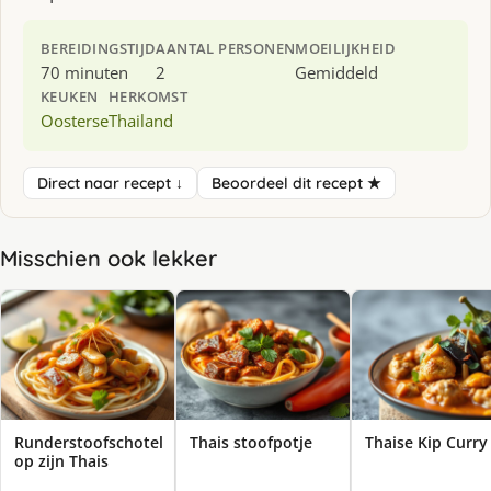
BEREIDINGSTIJD
AANTAL PERSONEN
MOEILIJKHEID
70 minuten
2
Gemiddeld
KEUKEN
HERKOMST
Oosterse
Thailand
Direct naar recept ↓
Beoordeel dit recept ★
Misschien ook lekker
Runderstoofschotel
Thais stoofpotje
Thaise Kip Curry
op zijn Thais