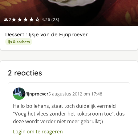
★★★★☆
👥 2
4.26 (23)
Dessert : Ijsje van de Fijnproever
IJs & sorbets
2 reacties
fijnproever
5 augustus 2012 om 17:48
s
c
Hallo bollehans, staat toch duidelijk vermeld
h
“Voeg het vlees zonder het kokosroom toe”, dus
r
deze wordt verder niet meer gebruikt;)
e
e
Login om te reageren
f