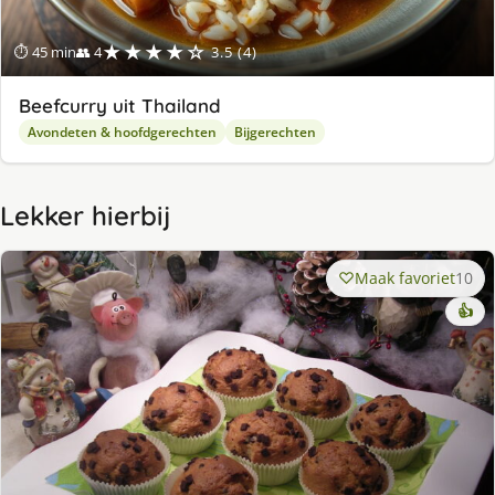
★★★★☆
⏱ 45 min
👥 4
3.5 (4)
Beefcurry uit Thailand
Avondeten & hoofdgerechten
Bijgerechten
Lekker hierbij
Maak favoriet
10
👍