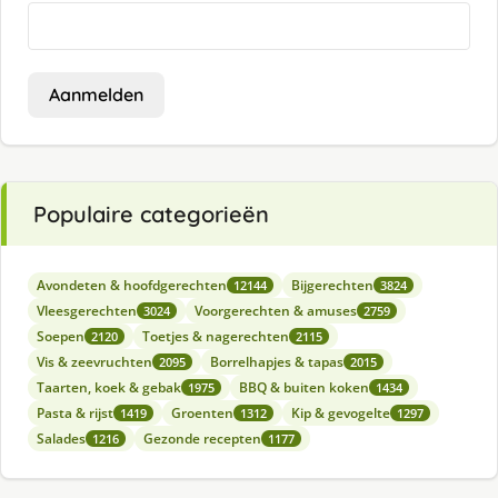
Aanmelden
Populaire categorieën
Avondeten & hoofdgerechten
Bijgerechten
12144
3824
Vleesgerechten
Voorgerechten & amuses
3024
2759
Soepen
Toetjes & nagerechten
2120
2115
Vis & zeevruchten
Borrelhapjes & tapas
2095
2015
Taarten, koek & gebak
BBQ & buiten koken
1975
1434
Pasta & rijst
Groenten
Kip & gevogelte
1419
1312
1297
Salades
Gezonde recepten
1216
1177