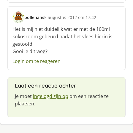
:
bollehans
5 augustus 2012 om 17:42
s
c
Het is mij niet duidelijk wat er met de 100ml
h
kokosroom gebeurd nadat het vlees hierin is
r
gestoofd.
e
Gooi je dit weg?
e
f
Login om te reageren
:
Laat een reactie achter
Je moet
ingelogd zijn op
om een reactie te
plaatsen.