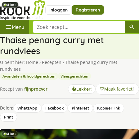
AI-kok
AI-kok
AI-kok
AI-kok
AI-kok
AI-kok
Inloggen
Registreren
Zoek een recept
Menu
Thaise penang curry met
rundvlees
U bent hier:
Home
›
Recepten
›
Thaise penang curry met
rundvlees
Avondeten & hoofdgerechten
Vleesgerechten
Maak favoriet
1
Recept van
fijnproever
👍
Lekker!
Delen:
WhatsApp
Facebook
Pinterest
Kopieer link
Print
AI-kok