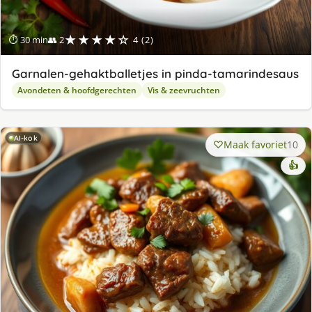
★★★★☆
⏱ 30 min
👥 2
4 (2)
Garnalen-gehaktballetjes in pinda-tamarindesaus
Avondeten & hoofdgerechten
Vis & zeevruchten
AI-kok
Maak favoriet
10
👍