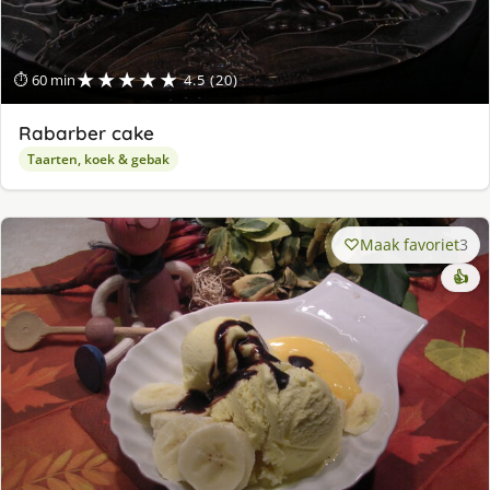
★★★★★
⏱ 60 min
4.5 (20)
Rabarber cake
Taarten, koek & gebak
Maak favoriet
3
👍