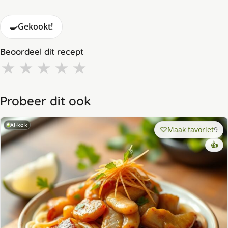
🍳
Gekookt!
Beoordeel dit recept
★
★
★
★
★
Probeer dit ook
AI-kok
Maak favoriet
9
👍