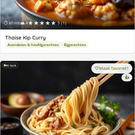
★★★★★
⏱ 60 min
👥 4
5 (1)
Thaise Kip Curry
Avondeten & hoofdgerechten
Bijgerechten
AI-kok
Maak favoriet
1
👍