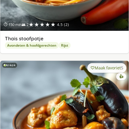
★★★★★
⏱ 150 min
👥 2
4.5 (2)
Thais stoofpotje
Avondeten & hoofdgerechten
Rijst
AI-kok
Maak favoriet
5
👍