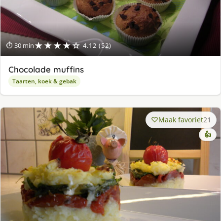
★★★★☆
⏱ 30 min
4.12 (52)
Chocolade muffins
Taarten, koek & gebak
Maak favoriet
21
👍