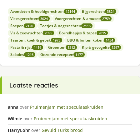
Avondeten & hoofdgerechten
Bijgerechten
12144
3824
Vleesgerechten
Voorgerechten & amuses
3024
2759
Soepen
Toetjes & nagerechten
2120
2115
Vis & zeevruchten
Borrelhapjes & tapas
2095
2015
Taarten, koek & gebak
BBQ & buiten koken
1975
1434
Pasta & rijst
Groenten
Kip & gevogelte
1419
1312
1297
Salades
Gezonde recepten
1216
1177
Laatste reacties
anna
over
Pruimenjam met speculaaskruiden
Wilmie
over
Pruimenjam met speculaaskruiden
HarryLohr
over
Gevuld Turks brood