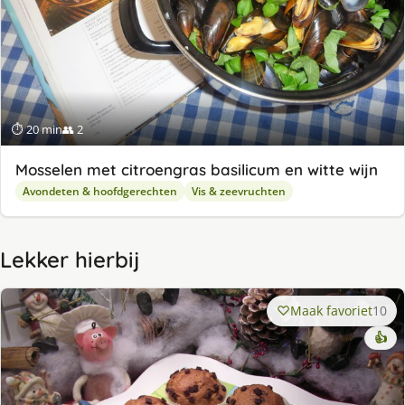
⏱ 20 min
👥 2
Mosselen met citroengras basilicum en witte wijn
Avondeten & hoofdgerechten
Vis & zeevruchten
Lekker hierbij
Maak favoriet
10
👍