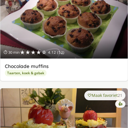
★★★★☆
⏱ 30 min
4.12 (52)
Chocolade muffins
Taarten, koek & gebak
Maak favoriet
21
👍