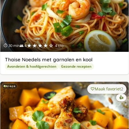
★★★★☆
⏱ 30 min
👥 4
4 (1)
Thaise Noedels met garnalen en kool
Avondeten & hoofdgerechten
Gezonde recepten
AI-kok
Maak favoriet
2
👍