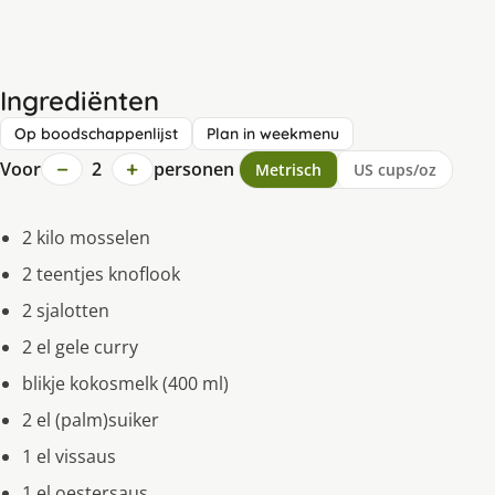
Ingrediënten
Op boodschappenlijst
Plan in weekmenu
−
+
Voor
2
personen
Metrisch
US cups/oz
2 kilo mosselen
2 teentjes knoflook
2 sjalotten
2 el gele curry
blikje kokosmelk (400 ml)
2 el (palm)suiker
1 el vissaus
1 el oestersaus