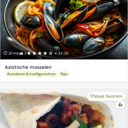
★★★★☆
⏱ 20 min
👥 2
4.33 (9)
Aziatische mosselen
Avondeten & hoofdgerechten
Rijst
Maak favoriet
4
👍