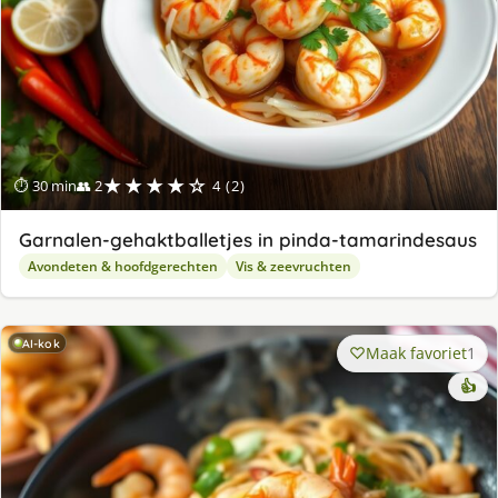
★★★★☆
⏱ 30 min
👥 2
4 (2)
Garnalen-gehaktballetjes in pinda-tamarindesaus
Avondeten & hoofdgerechten
Vis & zeevruchten
AI-kok
Maak favoriet
1
👍