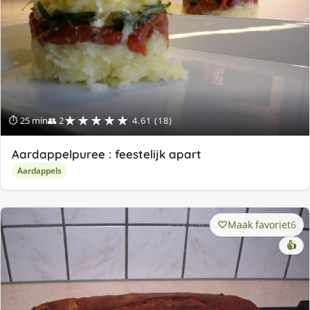
★★★★★
⏱ 25 min
👥 2
4.61 (18)
Aardappelpuree : feestelijk apart
Aardappels
Maak favoriet
6
👍