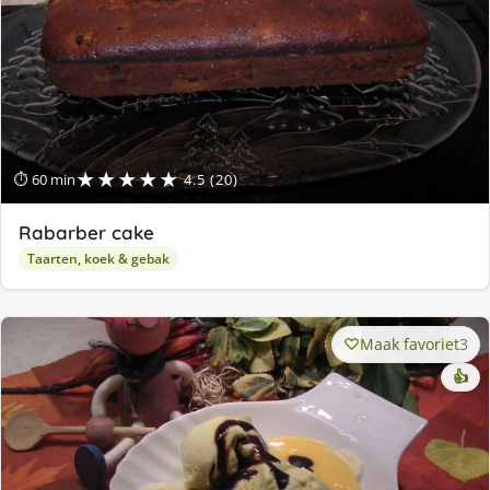
★★★★★
⏱ 60 min
4.5 (20)
Rabarber cake
Taarten, koek & gebak
Maak favoriet
3
👍