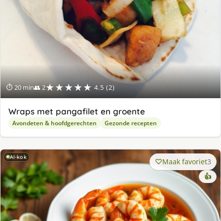
★★★★★
⏱ 20 min
👥 2
4.5 (2)
Wraps met pangafilet en groente
Avondeten & hoofdgerechten
Gezonde recepten
AI-kok
Maak favoriet
3
👍