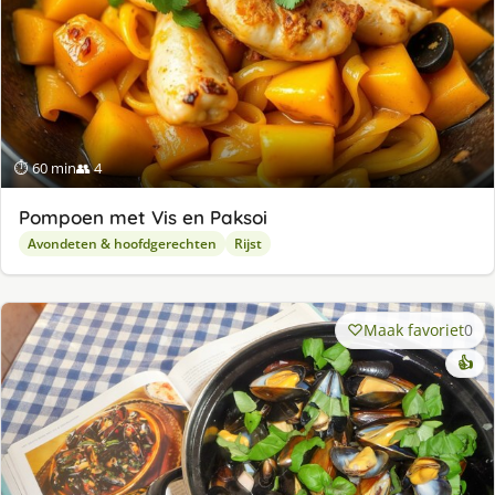
⏱ 60 min
👥 4
Pompoen met Vis en Paksoi
Avondeten & hoofdgerechten
Rijst
Maak favoriet
0
👍