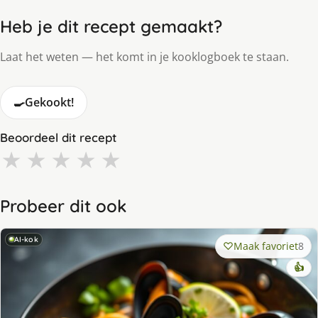
Heb je dit recept gemaakt?
Laat het weten — het komt in je kooklogboek te staan.
🍳
Gekookt!
Beoordeel dit recept
★
★
★
★
★
Probeer dit ook
AI-kok
Maak favoriet
8
👍