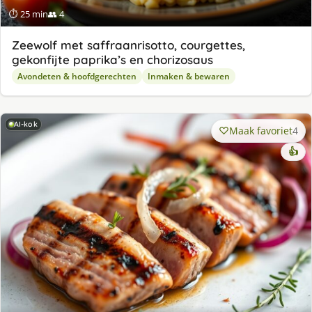
⏱ 25 min
👥 4
Zeewolf met saffraanrisotto, courgettes,
gekonfijte paprika’s en chorizosaus
Avondeten & hoofdgerechten
Inmaken & bewaren
AI-kok
Maak favoriet
4
👍