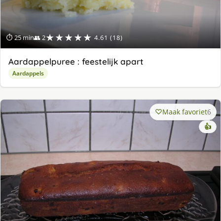
★★★★★
⏱ 25 min
👥 2
4.61 (18)
Aardappelpuree : feestelijk apart
Aardappels
Maak favoriet
6
👍