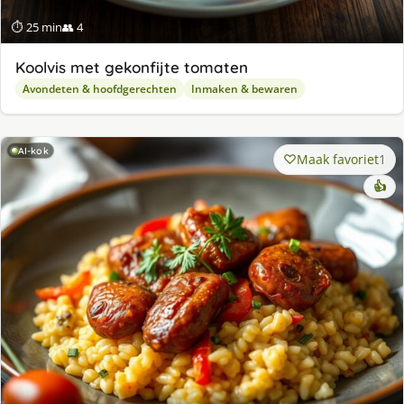
⏱ 25 min
👥 4
Koolvis met gekonfijte tomaten
Avondeten & hoofdgerechten
Inmaken & bewaren
AI-kok
Maak favoriet
1
👍