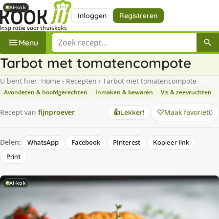
AI-kok
AI-kok
AI-kok
AI-kok
Inloggen
Registreren
Zoek een recept
Menu
Tarbot met tomatencompote
U bent hier:
Home
›
Recepten
›
Tarbot met tomatencompote
Avondeten & hoofdgerechten
Inmaken & bewaren
Vis & zeevruchten
Maak favoriet
0
Recept van
fijnproever
👍
Lekker!
Delen:
WhatsApp
Facebook
Pinterest
Kopieer link
Print
AI-kok