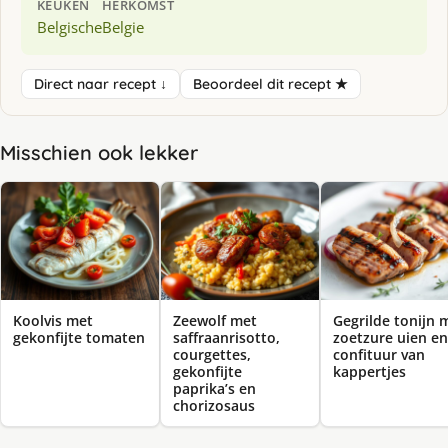
KEUKEN
HERKOMST
Belgische
Belgie
Direct naar recept ↓
Beoordeel dit recept ★
Misschien ook lekker
Koolvis met
Zeewolf met
Gegrilde tonijn 
gekonfijte tomaten
saffraanrisotto,
zoetzure uien en
courgettes,
confituur van
gekonfijte
kappertjes
paprika’s en
chorizosaus