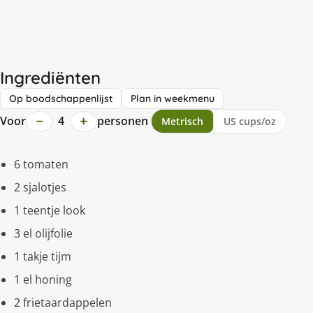
Ingrediënten
Op boodschappenlijst
Plan in weekmenu
−
+
Voor
4
personen
Metrisch
US cups/oz
6 tomaten
2 sjalotjes
1 teentje look
3 el olijfolie
1 takje tijm
1 el honing
2 frietaardappelen