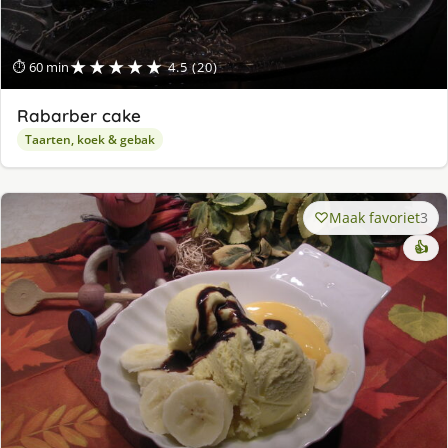
★★★★★
⏱ 60 min
4.5 (20)
Rabarber cake
Taarten, koek & gebak
Maak favoriet
3
👍