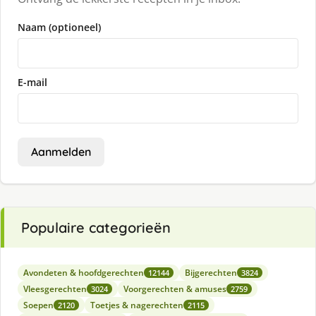
Naam (optioneel)
E-mail
Aanmelden
Populaire categorieën
Avondeten & hoofdgerechten
Bijgerechten
12144
3824
Vleesgerechten
Voorgerechten & amuses
3024
2759
Soepen
Toetjes & nagerechten
2120
2115