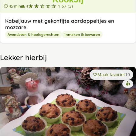
★★☆☆☆
⏱ 45 min
👥 4
1.67 (3)
Kabeljauw met gekonfijte aardappeltjes en
mozzarel
Avondeten & hoofdgerechten
Inmaken & bewaren
Lekker hierbij
Maak favoriet
10
👍