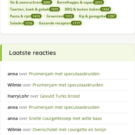
Vis & zeevruchten
Borrelhapjes & tapas
2095
2015
Taarten, koek & gebak
BBQ & buiten koken
1975
1434
Pasta & rijst
Groenten
Kip & gevogelte
1419
1312
1297
Salades
Gezonde recepten
1216
1177
Laatste reacties
anna
over
Pruimenjam met speculaaskruiden
Wilmie
over
Pruimenjam met speculaaskruiden
HarryLohr
over
Gevuld Turks brood
anna
over
Pruimenjam met speculaaskruiden
anna
over
Snelle courgettesoep met witte kaas
Wilmie
over
Ovenschotel met courgette en tonijn