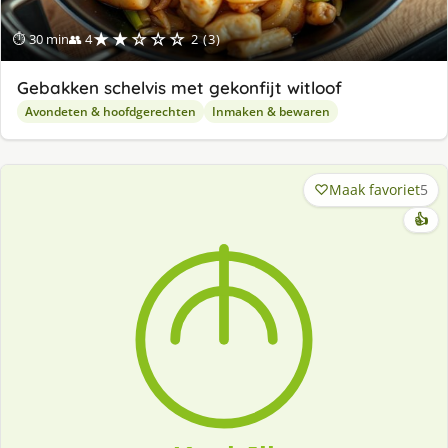
★★☆☆☆
⏱ 30 min
👥 4
2 (3)
Gebakken schelvis met gekonfijt witloof
Avondeten & hoofdgerechten
Inmaken & bewaren
Maak favoriet
5
👍