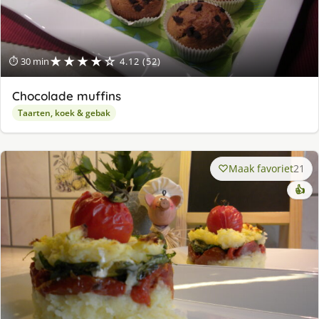
★★★★☆
⏱ 30 min
4.12 (52)
Chocolade muffins
Taarten, koek & gebak
Maak favoriet
21
👍