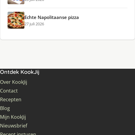
Echte Napolitaanse pizza
27 juli 2026
Ontdek KookJij
Over KookJij
Contact
Recepten
Blog
Mijn KookJij
Nieuwsbrief
Recept insturen