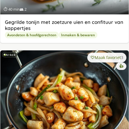
⏱ 40 min
👥 2
Gegrilde tonijn met zoetzure uien en confituur van
kappertjes
Avondeten & hoofdgerechten
Inmaken & bewaren
AI-kok
Maak favoriet
3
👍