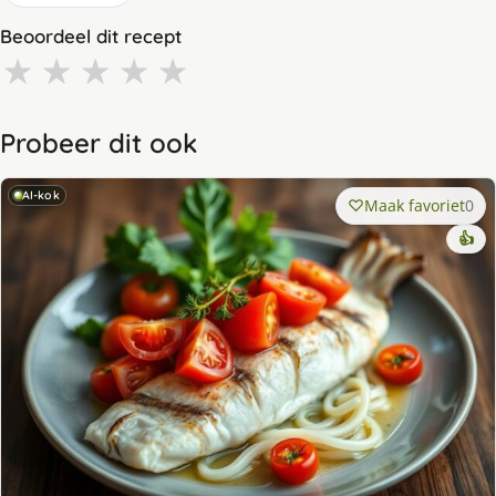
Beoordeel dit recept
★
★
★
★
★
Probeer dit ook
AI-kok
Maak favoriet
0
👍