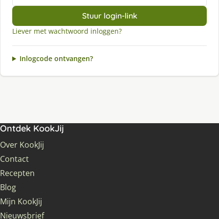
Stuur login-link
Liever met wachtwoord inloggen?
Inlogcode ontvangen?
Ontdek KookJij
Over KookJij
Contact
Recepten
Blog
Mijn KookJij
Nieuwsbrief