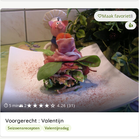
Maak favoriet
8
👍
★★★★☆
⏱ 5 min
👥 2
4.26 (31)
Voorgerecht : Valentijn
Seizoensrecepten
Valentijnsdag