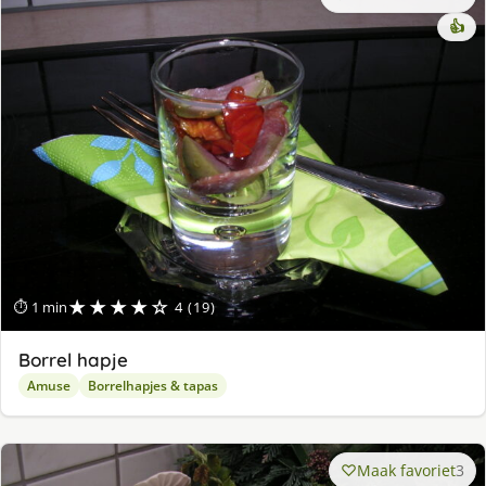
👍
★★★★☆
⏱ 1 min
4 (19)
Borrel hapje
Amuse
Borrelhapjes & tapas
Maak favoriet
3