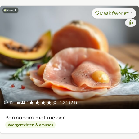
AI-kok
Maak favoriet
14
👍
★★★★☆
⏱ 15 min
👥 4
4.24 (21)
Parmaham met meloen
Voorgerechten & amuses