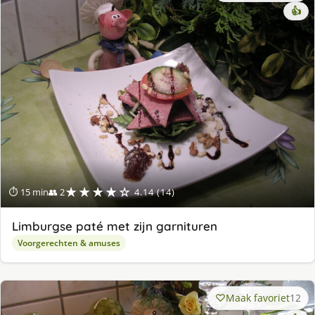
👍
★★★★☆
⏱ 15 min
👥 2
4.14 (14)
Limburgse paté met zijn garnituren
Voorgerechten & amuses
Maak favoriet
12