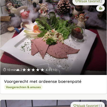
Maak favoriet
2
👍
★★★★★
⏱ 10 min
👥 2
4.6 (10)
Voorgerecht met ardeense boerenpaté
Voorgerechten & amuses
Maak favoriet
13