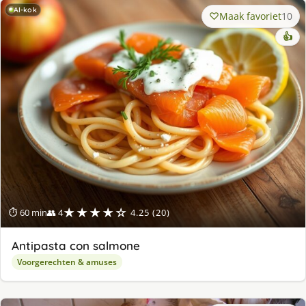
AI-kok
Maak favoriet
10
👍
★★★★☆
⏱ 60 min
👥 4
4.25 (20)
Antipasta con salmone
Voorgerechten & amuses