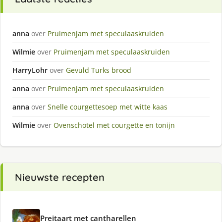
anna
over
Pruimenjam met speculaaskruiden
Wilmie
over
Pruimenjam met speculaaskruiden
HarryLohr
over
Gevuld Turks brood
anna
over
Pruimenjam met speculaaskruiden
anna
over
Snelle courgettesoep met witte kaas
Wilmie
over
Ovenschotel met courgette en tonijn
Nieuwste recepten
Preitaart met cantharellen