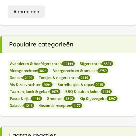
Aanmelden
Populaire categorieën
Avondeten & hoofdgerechten
Bijgerechten
12144
3824
Vleesgerechten
Voorgerechten & amuses
3024
2759
Soepen
Toetjes & nagerechten
2120
2115
Vis & zeevruchten
Borrelhapjes & tapas
2094
2015
Taarten, koek & gebak
BBQ & buiten koken
1975
1434
Pasta & rijst
Groenten
Kip & gevogelte
1419
1312
1297
Salades
Gezonde recepten
1216
1177
Laatste reacties