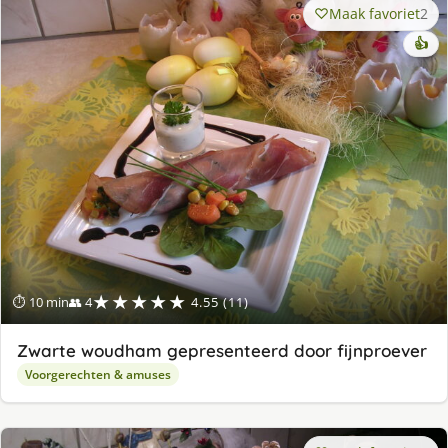
Maak favoriet
2
👍
★★★★★
⏱ 10 min
👥 4
4.55 (11)
Zwarte woudham gepresenteerd door fijnproever
Voorgerechten & amuses