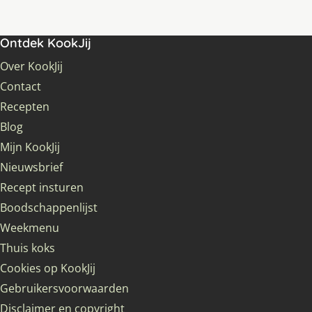
Ontdek KookJij
Over KookJij
Contact
Recepten
Blog
Mijn KookJij
Nieuwsbrief
Recept insturen
Boodschappenlijst
Weekmenu
Thuis koks
Cookies op KookJij
Gebruikersvoorwaarden
Disclaimer en copyright