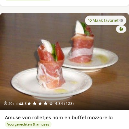
Maak favoriet
48
👍
★★★★☆
⏱ 20 min
👥 8
4.34 (128)
Amuse van rolletjes ham en buffel mozzarella
Voorgerechten & amuses