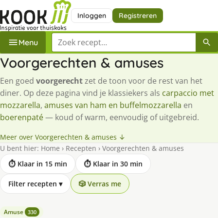
Inloggen
Registreren
Zoek een recept
Menu
Voorgerechten & amuses
Een goed
voorgerecht
zet de toon voor de rest van het
diner. Op deze pagina vind je klassiekers als
carpaccio met
mozzarella
,
amuses van ham en buffelmozzarella
en
boerenpaté
— koud of warm, eenvoudig of uitgebreid.
Meer over Voorgerechten & amuses ↓
U bent hier:
Home
›
Recepten
›
Voorgerechten & amuses
⏱ Klaar in 15 min
⏱ Klaar in 30 min
Filter recepten
▾
🎲 Verras me
Amuse
330