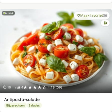
AI-kok
Maak favoriet
36
👍
★★★★☆
⏱ 10 min
👥 4
4.19 (59)
Antipasta-salade
Bijgerechten
Salades