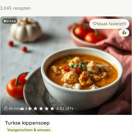
3.045 recepten
AI-kok
Maak favoriet
9
👍
★★★★★
⏱ 45 min
👥 4
4.62 (61)
Turkse kippensoep
Voorgerechten & amuses