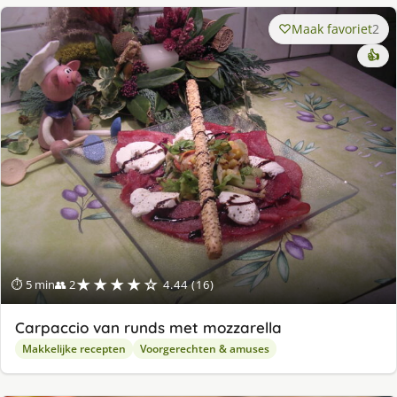
Maak favoriet
2
👍
★★★★☆
⏱ 5 min
👥 2
4.44 (16)
Carpaccio van runds met mozzarella
Makkelijke recepten
Voorgerechten & amuses