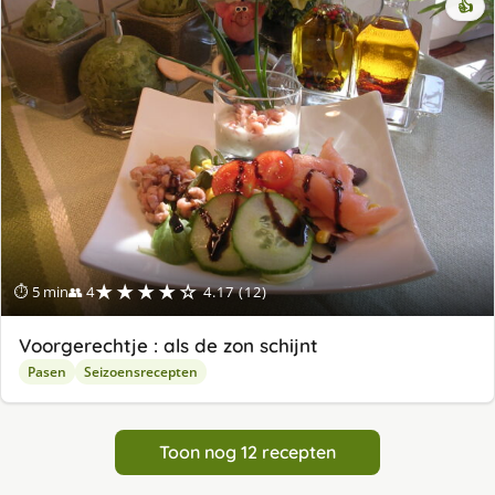
👍
★★★★☆
⏱ 5 min
👥 4
4.17 (12)
Voorgerechtje : als de zon schijnt
Pasen
Seizoensrecepten
Toon nog 12 recepten