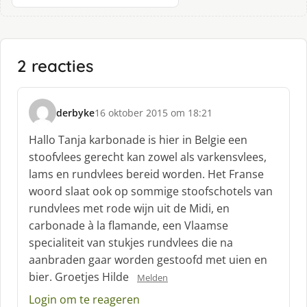
2 reacties
derbyke
16 oktober 2015 om 18:21
s
c
Hallo Tanja karbonade is hier in Belgie een
h
stoofvlees gerecht kan zowel als varkensvlees,
r
lams en rundvlees bereid worden. Het Franse
e
woord slaat ook op sommige stoofschotels van
e
f
rundvlees met rode wijn uit de Midi, en
:
carbonade à la flamande, een Vlaamse
specialiteit van stukjes rundvlees die na
aanbraden gaar worden gestoofd met uien en
bier. Groetjes Hilde
Melden
Login om te reageren