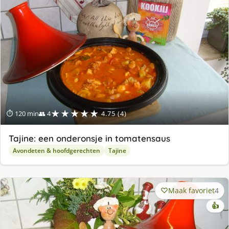
★★★★★
⏱ 120 min
👥 4
4.75 (4)
Tajine: een onderonsje in tomatensaus
Avondeten & hoofdgerechten
Tajine
Maak favoriet
4
👍