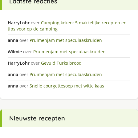
Laatste reacties
HarryLohr
over
Camping koken: 5 makkelijke recepten en
tips voor op de camping
anna
over
Pruimenjam met speculaaskruiden
Wilmie
over
Pruimenjam met speculaaskruiden
HarryLohr
over
Gevuld Turks brood
anna
over
Pruimenjam met speculaaskruiden
anna
over
Snelle courgettesoep met witte kaas
Nieuwste recepten