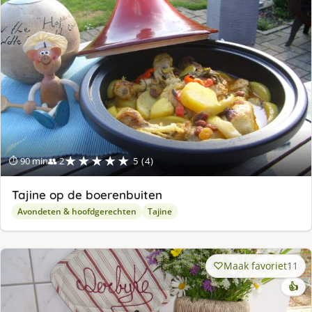
★★★★★
⏱ 90 min
👥 2
5 (4)
Tajine op de boerenbuiten
Avondeten & hoofdgerechten
Tajine
Maak favoriet
11
👍