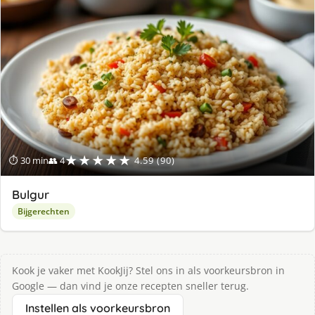
★★★★★
⏱ 30 min
👥 4
4.59 (90)
Bulgur
Bijgerechten
Kook je vaker met KookJij? Stel ons in als voorkeursbron in
Google — dan vind je onze recepten sneller terug.
Instellen als voorkeursbron