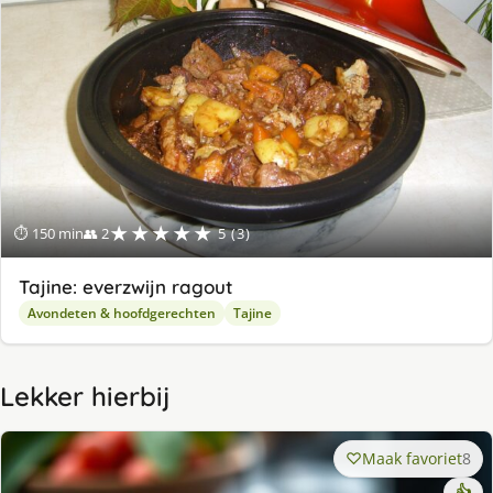
★★★★★
⏱ 150 min
👥 2
5 (3)
Tajine: everzwijn ragout
Avondeten & hoofdgerechten
Tajine
Lekker hierbij
Maak favoriet
8
👍