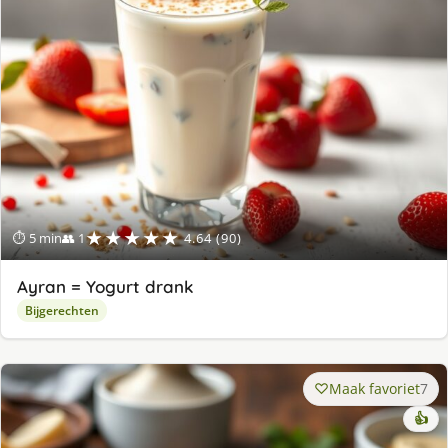
★★★★★
⏱ 5 min
👥 1
4.64 (90)
Ayran = Yogurt drank
Bijgerechten
Maak favoriet
7
👍