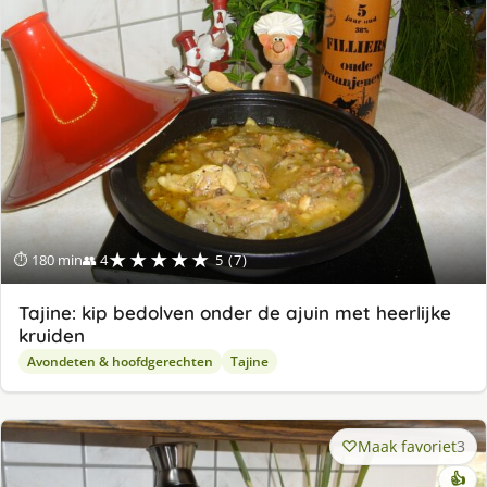
★★★★★
⏱ 180 min
👥 4
5 (7)
Tajine: kip bedolven onder de ajuin met heerlijke
kruiden
Avondeten & hoofdgerechten
Tajine
Maak favoriet
3
👍