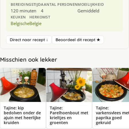
BEREIDINGSTIJD
AANTAL PERSONEN
MOEILIJKHEID
120 minuten
4
Gemiddeld
KEUKEN
HERKOMST
Belgische
Belgie
Direct naar recept ↓
Beoordeel dit recept ★
Misschien ook lekker
Tajine: kip
Tajine:
Tajine:
bedolven onder de
Parelhoenbout met
varkensvlees me
ajuin met heerlijke
krieltjes en
paprika goed
kruiden
groenten
gekruid