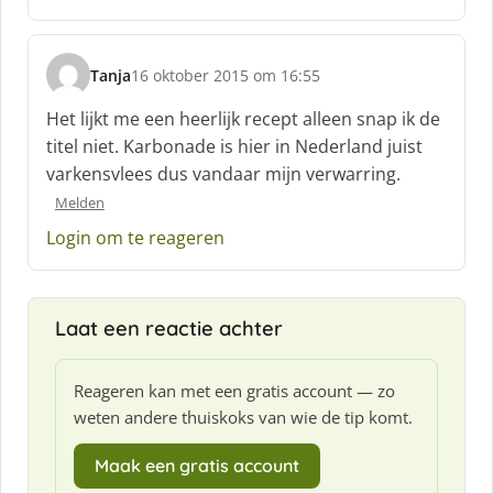
Tanja
16 oktober 2015 om 16:55
s
c
Het lijkt me een heerlijk recept alleen snap ik de
h
titel niet. Karbonade is hier in Nederland juist
r
varkensvlees dus vandaar mijn verwarring.
e
e
Melden
f
Login om te reageren
:
Laat een reactie achter
Reageren kan met een gratis account — zo
weten andere thuiskoks van wie de tip komt.
Maak een gratis account