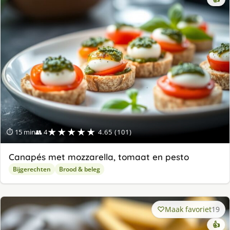
★★★★★
⏱ 15 min
👥 4
4.65 (101)
Canapés met mozzarella, tomaat en pesto
Bijgerechten
Brood & beleg
Maak favoriet
19
👍