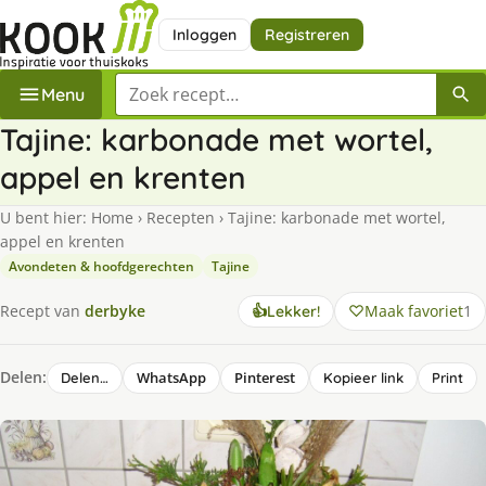
Inloggen
Registreren
Zoek een recept
Menu
Tajine: karbonade met wortel,
appel en krenten
U bent hier:
Home
›
Recepten
›
Tajine: karbonade met wortel,
appel en krenten
Avondeten & hoofdgerechten
Tajine
Maak favoriet
1
Recept van
derbyke
👍
Lekker!
Delen:
WhatsApp
Pinterest
Delen…
Kopieer link
Print