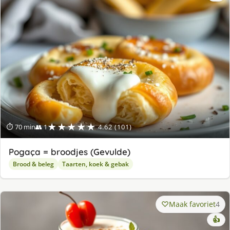
★★★★★
⏱ 70 min
👥 1
4.62 (101)
Pogaça = broodjes (Gevulde)
Brood & beleg
Taarten, koek & gebak
Maak favoriet
4
👍