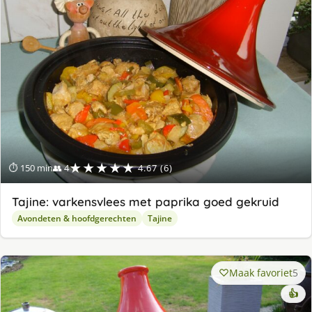
★★★★★
⏱ 150 min
👥 4
4.67 (6)
Tajine: varkensvlees met paprika goed gekruid
Avondeten & hoofdgerechten
Tajine
Maak favoriet
5
👍