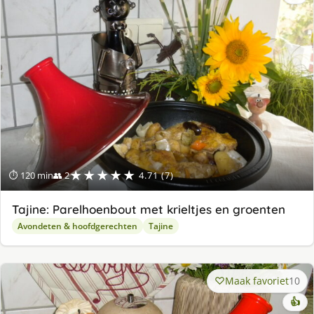
★★★★★
⏱ 120 min
👥 2
4.71 (7)
Tajine: Parelhoenbout met krieltjes en groenten
Avondeten & hoofdgerechten
Tajine
Maak favoriet
10
👍