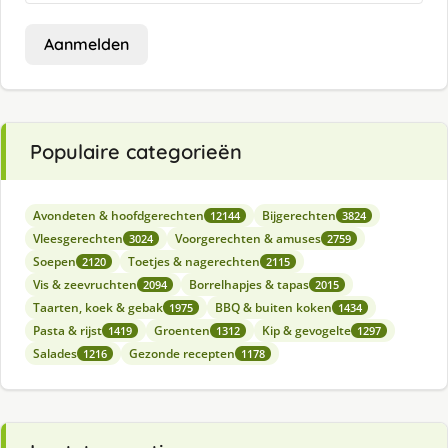
Aanmelden
Populaire categorieën
Avondeten & hoofdgerechten
Bijgerechten
12144
3824
Vleesgerechten
Voorgerechten & amuses
3024
2759
Soepen
Toetjes & nagerechten
2120
2115
Vis & zeevruchten
Borrelhapjes & tapas
2094
2015
Taarten, koek & gebak
BBQ & buiten koken
1975
1434
Pasta & rijst
Groenten
Kip & gevogelte
1419
1312
1297
Salades
Gezonde recepten
1216
1178