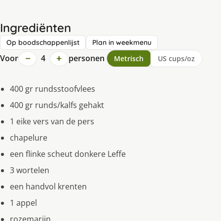
Ingrediënten
Op boodschappenlijst
Plan in weekmenu
−
+
Voor
4
personen
Metrisch
US cups/oz
400 gr rundsstoofvlees
400 gr runds/kalfs gehakt
1 eike vers van de pers
chapelure
een flinke scheut donkere Leffe
3 wortelen
een handvol krenten
1 appel
rozemarijn