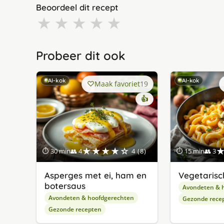
Beoordeel dit recept
★
★
★
★
★
Probeer dit ook
AI-kok
AI-kok
Maak favoriet
19
👍
★★★★☆
⏱ 30 min
👥 4
4 (8)
⏱ 15 min
👥 3
Asperges met ei, ham en
Vegetarisc
botersaus
Avondeten & 
Avondeten & hoofdgerechten
Gezonde rece
Gezonde recepten