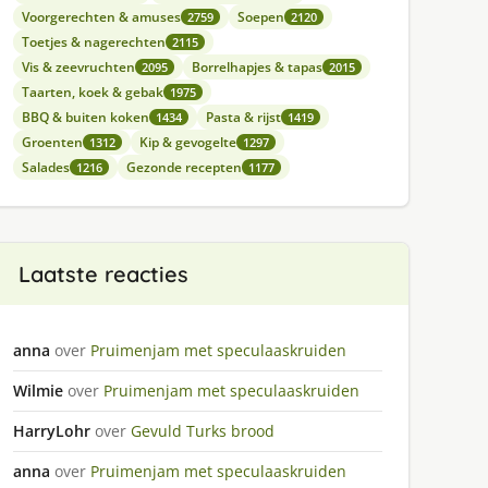
Voorgerechten & amuses
Soepen
2759
2120
Toetjes & nagerechten
2115
Vis & zeevruchten
Borrelhapjes & tapas
2095
2015
Taarten, koek & gebak
1975
BBQ & buiten koken
Pasta & rijst
1434
1419
Groenten
Kip & gevogelte
1312
1297
Salades
Gezonde recepten
1216
1177
Laatste reacties
anna
over
Pruimenjam met speculaaskruiden
Wilmie
over
Pruimenjam met speculaaskruiden
HarryLohr
over
Gevuld Turks brood
anna
over
Pruimenjam met speculaaskruiden