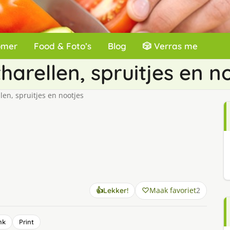
omer
Food & Foto’s
Blog
🎲 Verras me
harellen, spruitjes en n
len, spruitjes en nootjes
Maak favoriet
2
👍
Lekker!
nk
Print