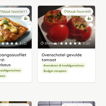
Maak favoriet
11
Maak favoriet
8
👍
👍
★★★★★
★★★★★
5 (2)
⏱ 50 min
👥 1
5 (2)
angasiusfilet
Ovenschotel gevulde
rd-
tomaat
lsaus
Avondeten & hoofdgerechten
hoofdgerechten
Budget recepten
pten