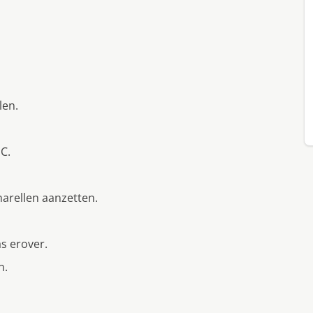
len.
C.
tharellen aanzetten.
s erover.
n.