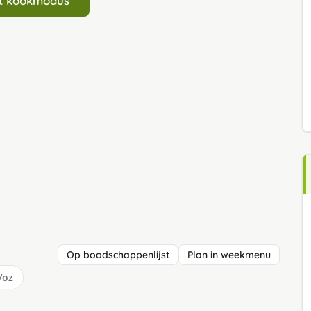
art kookmodus
Op boodschappenlijst
Plan in weekmenu
/oz