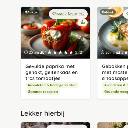
AI-kok
AI-kok
Maak favoriet
2
👍
★★★★★
⏱ 25 min
👥 1
5 (2)
⏱ 20 min
👥 2
Gevulde paprika met
Gebakken p
gehakt, geitenkaas en
met moste
tros tomaatjes
sinaasappe
Avondeten & hoofdgerechten
Avondeten & 
Gezonde recepten
Gezonde rece
Lekker hierbij