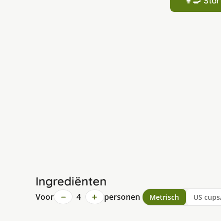
👩‍🍳 St
Ingrediënten
−
+
Voor
4
personen
Metrisch
US cups