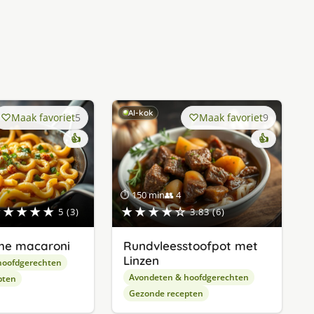
AI-kok
Maak favoriet
5
Maak favoriet
9
👍
👍
⏱ 150 min
👥 4
★★★★★
★★★★☆
5 (3)
3.83 (6)
he macaroni
Rundvleesstoofpot met
Linzen
hoofdgerechten
Avondeten & hoofdgerechten
pten
Gezonde recepten