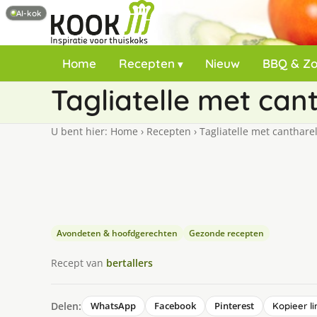
AI-kok
Home
Recepten
Nieuw
BBQ & Z
Tagliatelle met cant
U bent hier:
Home
›
Recepten
›
Tagliatelle met cantharel
Avondeten & hoofdgerechten
Gezonde recepten
Recept van
bertallers
Delen:
WhatsApp
Facebook
Pinterest
Kopieer li