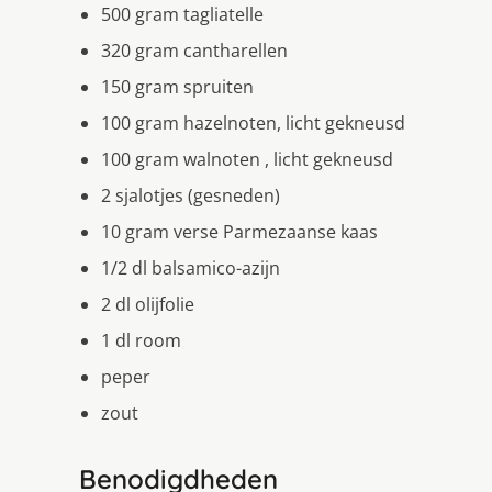
500 gram tagliatelle
320 gram cantharellen
150 gram spruiten
100 gram hazelnoten, licht gekneusd
100 gram walnoten , licht gekneusd
2 sjalotjes (gesneden)
10 gram verse Parmezaanse kaas
1/2 dl balsamico-azijn
2 dl olijfolie
1 dl room
peper
zout
Benodigdheden