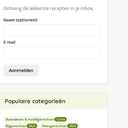
Ontvang de lekkerste recepten in je inbox.
Naam (optioneel)
E-mail
Aanmelden
Populaire categorieën
Avondeten & hoofdgerechten
12144
Bijgerechten
Vleesgerechten
3824
3024